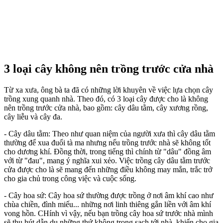
3 loại cây không nên trồng trước cửa nhà
Từ xa xưa, ông bà ta đã có những lời khuyên về việc lựa chọn cây
trồng xung quanh nhà. Theo đó, có 3 loại cây được cho là không
nên trồng trước cửa nhà, bao gồm: cây dâu tằm, cây xương rồng,
cây liễu và cây đa.
- Cây dâu tằm: Theo như quan niệm của người xưa thì cây dâu tằm
thường để xua đuổi tà ma nhưng nếu trồng trước nhà sẽ không tốt
cho dương khí. Đồng thời, trong tiếng thì chính từ "dâu" đồng âm
với từ "đau", mang ý nghĩa xui xẻo. Việc trồng cây dâu tằm trước
cửa được cho là sẽ mang đến những điều không may mắn, trắc trở
cho gia chủ trong công việc và cuộc sống.
- Cây hoa sứ: Cây hoa sứ thường được trồng ở nơi âm khí cao như
chùa chiền, đình miếu... những nơi linh thiêng gắn liền với âm khí
vong hồn. CHính vì vậy, nếu bạn trồng cây hoa sứ trước nhà mình
sẽ thu hút dẫn dụ những thứ không trong sạch tới nhà, khiến cho gia