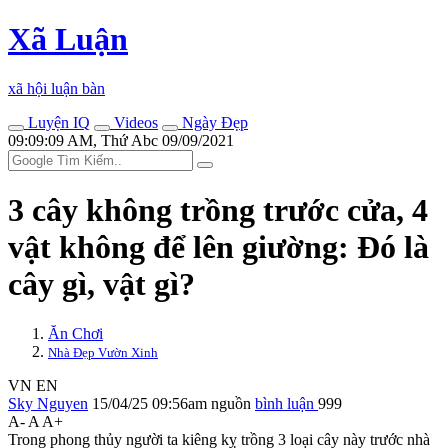
Xã Luận
xã hội luận bàn
Luyện IQ
Videos
Ngày Đẹp
09:09:09 AM, Thứ Abc 09/09/2021
3 cây không trồng trước cửa, 4
vật không để lên giường: Đó là
cây gì, vật gì?
Ăn Chơi
Nhà Đẹp Vườn Xinh
VN
EN
Sky Nguyen
15/04/25 09:56am
nguồn
bình luận
999
A-
A
A+
Trong phong thủy người ta kiêng kỵ trồng 3 loại cây này trước nhà