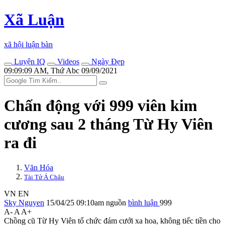
Xã Luận
xã hội luận bàn
Luyện IQ
Videos
Ngày Đẹp
09:09:09 AM, Thứ Abc 09/09/2021
Chấn động với 999 viên kim
cương sau 2 tháng Từ Hy Viên
ra đi
Văn Hóa
Tài Tử Á Châu
VN
EN
Sky Nguyen
15/04/25 09:10am
nguồn
bình luận
999
A-
A
A+
Chồng cũ Từ Hy Viên tổ chức đám cưới xa hoa, không tiếc tiền cho