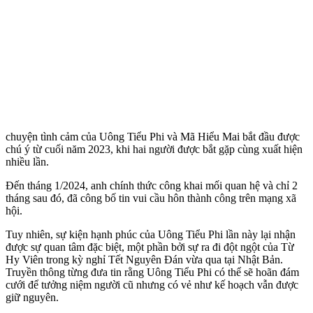
chu‌yện tìn‌h cảm của Uông Tiểu Phi và Mã Hiểu Mai bắt đầu được
chú ý từ cuối năm 2023, khi hai người được bắt gặp cùng xuất hiện
nhiều lần.
Đến tháng 1/2024, anh chính thức công khai mối quan hệ và chỉ 2
tháng sau đó, đã công bố tin vui cầu hôn thành công trên mạng xã
hội.
Tuy nhiên, sự kiện hạnh phúc của Uông Tiểu Phi lần này lại nhận
được sự quan tâm đặc biệt, một phần bởi sự ra đi đột ngột của Từ
Hy Viên trong kỳ nghỉ Tết Nguyên Đán vừa qua tại Nhật Bản.
Truyền thông từng đưa tin rằng Uông Tiểu Phi có thể sẽ hoãn đám
cưới để tưởng niệm người cũ nhưng có vẻ như kế hoạch vẫn được
giữ nguyên.