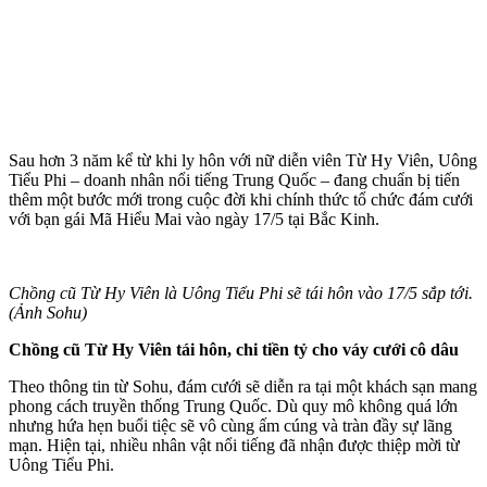
Sau hơn 3 năm kể từ khi ly hôn với nữ diễn viên Từ Hy Viên, Uông
Tiểu Phi – doanh nhân nổi tiếng Trung Quốc – đang chuẩn bị tiến
thêm một bước mới trong cuộc đời khi chính thức tổ chức đám cưới
với bạn gái Mã Hiểu Mai vào ngày 17/5 tại Bắc Kinh.
Chồng cũ Từ Hy Viên là Uông Tiểu Phi sẽ tái hôn vào 17/5 sắp tới.
(Ảnh Sohu)
Chồng cũ Từ Hy Viên tái hôn, chi tiền tỷ cho váy cưới cô dâu
Theo thông tin từ Sohu, đám cưới sẽ diễn ra tại một khách sạn mang
phong cách truyền thống Trung Quốc. Dù quy mô không quá lớn
nhưng hứa hẹn buổi tiệc sẽ vô cùng ấm cúng và tràn đầy sự lãng
mạn. Hiện tại, nhiều nhân vật nổi tiếng đã nhận được thiệp mời từ
Uông Tiểu Phi.