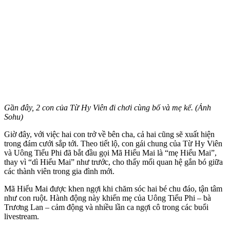
Gần đây, 2 con của Từ Hy Viên đi chơi cùng bố và mẹ kế. (Ảnh
Sohu)
Giờ đây, với việc hai con trở về bên cha, cả hai cũng sẽ xuất hiện
trong đám cưới sắp tới. Theo tiết lộ, con gái chung của Từ Hy Viên
và Uông Tiểu Phi đã bắt đầu gọi Mã Hiểu Mai là “mẹ Hiểu Mai”,
thay vì “dì Hiểu Mai” như trước, cho thấy mối quan hệ gắn bó giữa
các thành viên trong gia đình mới.
Mã Hiểu Mai được khen ngợi khi chăm sóc hai bé chu đáo, tận tâm
như con ruột. Hành động này khiến mẹ của Uông Tiểu Phi – bà
Trương Lan – cảm động và nhiều lần ca ngợi cô trong các buổi
livestream.