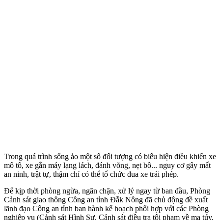
Trong quá trình sống ảo một số đối tượng có biểu hiện điều khiển xe
mô tô, xe gắn máy lạng lách, đánh võng, nẹt bô... nguy cơ gây mất
an ninh, trật tự, thậm chí có thể tổ chức đua xe trái phép.
Để kịp thời phòng ngừa, ngăn chặn, xử lý ngay từ ban đầu, Phòng
Cảnh sát giao thông Công an tỉnh Đắk Nông đã chủ động đề xuất
lãnh đạo Công an tỉnh ban hành kế hoạch phối hợp với các Phòng
nghiệp vụ (Cảnh sát Hình Sự, Cảnh sát điều tra tội phạm về m‌a tú‌y,