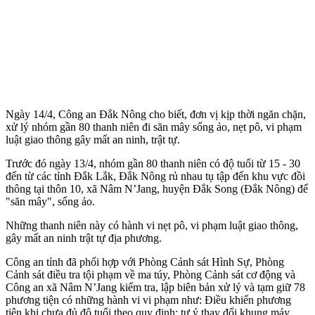
Ngày 14/4, Công an Đắk Nông cho biết, đơn vị kịp thời ngăn chặn,
xử lý nhóm gần 80 thanh niên đi săn mây sống ảo, nẹt pô, vi phạm
luật giao thông gây mất an ninh, trật tự.
Trước đó ngày 13/4, nhóm gần 80 thanh niên có độ tuổi từ 15 - 30
đến từ các tỉnh Đắk Lắk, Đắk Nông rủ nhau tụ tập đến khu vực đồi
thông tại thôn 10, xã Nâm N’Jang, huyện Đắk Song (Đắk Nông) để
"săn mây", sống ảo.
Những thanh niên này có hành vi nẹt pô, vi phạm luật giao thông,
gây mất an ninh trật tự địa phương.
Công an tỉnh đã phối hợp với Phòng Cảnh sát Hình Sự, Phòng
Cảnh sát điều tra tội phạm về m‌a tú‌y, Phòng Cảnh sát cơ động và
Công an xã Nâm N’Jang kiểm tra, lập biên bản xử lý và tạm giữ 78
phương tiện có những hành vi vi phạm như: Điều khiển phương
tiện khi chưa đủ độ tuổi theo quy định; tự ý thay đổi khung máy,