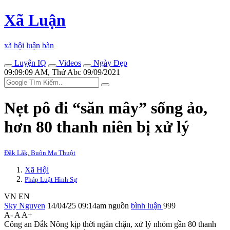
Xã Luận
xã hội luận bàn
Luyện IQ
Videos
Ngày Đẹp
09:09:09 AM, Thứ Abc 09/09/2021
Nẹt pô đi “săn mây” sống ảo,
hơn 80 thanh niên bị xử lý
Đắk Lắk, Buôn Ma Thuột
Xã Hội
Pháp Luật Hình Sự
VN
EN
Sky Nguyen
14/04/25 09:14am
nguồn
bình luận
999
A-
A
A+
Công an Đắk Nông kịp thời ngăn chặn, xử lý nhóm gần 80 thanh