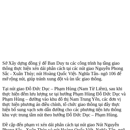
Sở Xây dựng đồng ý để Ban Duy tu các công trình hạ tầng giao
thông thực hiện xén dải phân cách tại các nút giao Nguyễn Phong
Sắc - Xuân Thủy; nút Hoàng Quốc Việt- Nghĩa Tân- ngõ 106 để
mở rộng nút, giúp tránh xung đột và ùn tắc giao thông.
Tại nút giao Đỗ Đức Dục – Phạm Hùng (Nam Từ Liêm), sau khi
thực hiện đếm lưu lượng xe tại hướng Phạm Hùng Đỗ Đức Dục và
Phạm Hùng – đường vào khu đô thị Nam Trung Yên, các đơn vị
thực hiện phương án điều chỉnh, tổ chức giao thông tại đây thực
hiện bổ sung vạch sơn dẫn đường cho các phương tiện lưu thông
khu vực trung tâm nút theo hướng Đỗ Đức Dục – Phạm Hùng.
Đề cập đến phạm vi xén dải phân cách tại nút giao Nút Nguyễn
Phong Sắc - Xuân Thủy và nút Hoàng Quốc Việt- Nghĩa Tân- ngõ