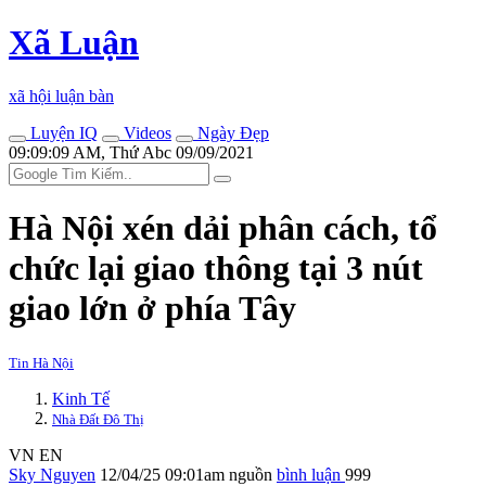
Xã Luận
xã hội luận bàn
Luyện IQ
Videos
Ngày Đẹp
09:09:09 AM, Thứ Abc 09/09/2021
Hà Nội xén dải phân cách, tổ
chức lại giao thông tại 3 nút
giao lớn ở phía Tây
Tin Hà Nội
Kinh Tế
Nhà Đất Đô Thị
VN
EN
Sky Nguyen
12/04/25 09:01am
nguồn
bình luận
999