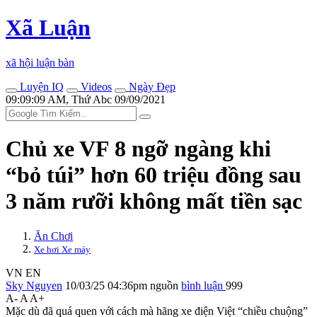
Xã Luận
xã hội luận bàn
Luyện IQ
Videos
Ngày Đẹp
09:09:09 AM, Thứ Abc 09/09/2021
Chủ xe VF 8 ngỡ ngàng khi
“bỏ túi” hơn 60 triệu đồng sau
3 năm rưỡi không mất tiền sạc
Ăn Chơi
Xe hơi Xe máy
VN
EN
Sky Nguyen
10/03/25 04:36pm
nguồn
bình luận
999
A-
A
A+
Mặc dù đã quá quen với cách mà hãng xe điện Việt “chiều chuộng”