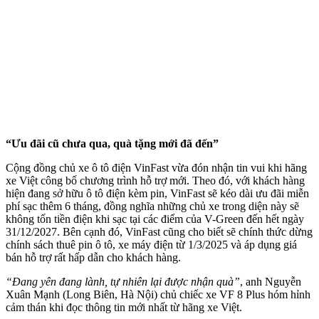
“Ưu đãi cũ chưa qua, quà tặng mới đã đến”
Cộng đồng chủ xe ô tô điện VinFast vừa đón nhận tin vui khi hãng
xe Việt công bố chương trình hỗ trợ mới. Theo đó, với khách hàng
hiện đang sở hữu ô tô điện kèm pin, VinFast sẽ kéo dài ưu đãi miễn
phí sạc thêm 6 tháng, đồng nghĩa những chủ xe trong diện này sẽ
không tốn tiền điện khi sạc tại các điểm của V-Green đến hết ngày
31/12/2027. Bên cạnh đó, VinFast cũng cho biết sẽ chính thức dừng
chính sách thuê pin ô tô, xe máy điện từ 1/3/2025 và áp dụng giá
bán hỗ trợ rất hấp dẫn cho khách hàng.
“Đang yên đang lành, tự nhiên lại được nhận quà”
, anh Nguyễn
Xuân Mạnh (Long Biên, Hà Nội) chủ chiếc xe VF 8 Plus hóm hỉnh
cảm thán khi đọc thông tin mới nhất từ hãng xe Việt.