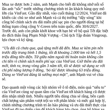
Mua xe được hơn 2 năm, anh Mạnh cho biết đã không nhớ nổi số
lần anh “sốc” trước những chương trình tri ân khách hàng quy mô
lớn của VinFast. Gần đây nhất, vào cuối tháng 12/2024, VinFast đã
khiến các chủ xe như anh Mạnh và cả thị trường “dậy sóng” khi
công bố chính sách ưu đãi miễn phí sạc pin cho người dùng tại hệ
thống trạm công cộng V-Green trên toàn quốc, đến 30/6/2027.
Trước đó, anh còn phấn khởi khoe với bạn bè về bộ quà Tết đặc biệt
do đích thân ông Phạm Nhật Vượng - Chủ tịch Tập đoàn Vingroup,
lựa chọn và ký tặng.
“Ưu đãi cũ chưa qua, quà tặng mới đã đến. Mua xe kèm pin nên
trước đây trung bình 1 tháng, tôi đi khoảng 2.000 km và hết 1
,5
triệu đồng tiền điện. Từ
giữa năm ngoái thì hoàn toàn không cần
chi tiền vì chính sách miễn phí sạc của VinFast.
Giờ thêm
ưu đãi
mới,
tính ra, trong vòng gần 3 năm tới, tôi sẽ được sử dụng xe với
chi phí năng lượng 0 đồng, ‘bỏ túi’ được khoảng 63 triệu đồng.
Dùng xe VinFast đúng là sướng mọi mặt”,
anh Mạnh vui vẻ chia
sẻ.
Dạo quanh một vòng các hội nhóm về ô tô điện, món quà “siêu to”
của VinFast cùng sự quan tâm của VinFast tới khách hàng cũ được
đón nhận nhiệt tình. Nhiều người tiêu dùng chia sẻ rằng, bên cạnh
chất lượng sản phẩm vượt trội so với phân khúc và mức giá hợp lý,
chính những chương trình tri ân hào phóng và ưu đãi thiết thực của
VinFast đã tạo thiện cảm để khách hàng lựa chọn, ủng hộ hãng xe