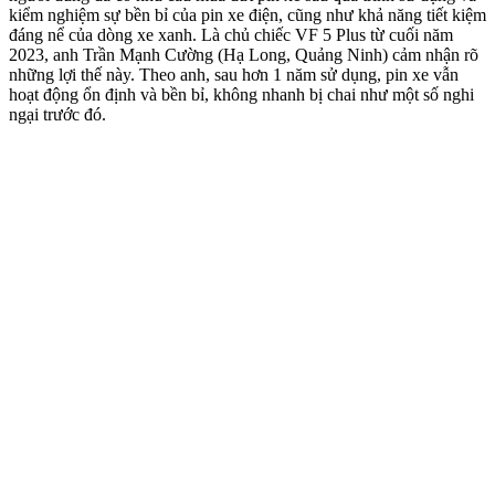
kiểm nghiệm sự bền bỉ của pin xe điện, cũng như khả năng tiết kiệm
đáng nể của dòng xe xanh. Là chủ chiếc VF 5 Plus từ cuối năm
2023, anh Trần Mạnh Cường (Hạ Long, Quảng Ninh) cảm nhận rõ
những lợi thế này. Theo anh, sau hơn 1 năm sử dụng, pin xe vẫn
hoạt động ổn định và bền bỉ, không nhanh bị chai như một số nghi
ngại trước đó.