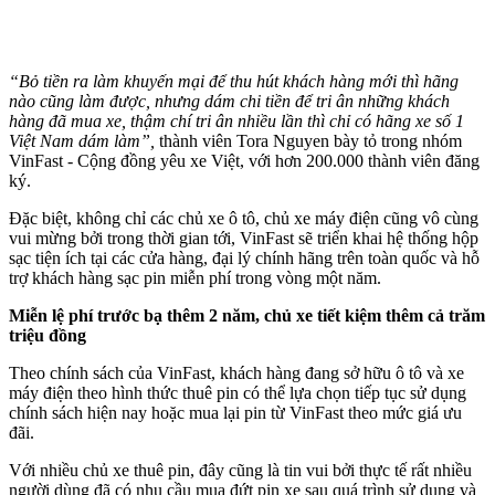
“Bỏ tiền ra làm khuyến mại để thu hút khách hàng mới thì hãng
nào cũng làm được, nhưng dám chi tiền để tri ân những khách
hàng đã mua xe, thậm chí tri ân nhiều lần thì chỉ có hãng xe số 1
Việt Nam dám làm”
,
thành viên Tora Nguyen bày tỏ trong nhóm
VinFast - Cộng đồng yêu xe Việt, với hơn 200.000 thành viên đăng
ký.
Đặc biệt, không chỉ các chủ xe ô tô, chủ xe máy điện cũng vô cùng
vui mừng bởi trong thời gian tới, VinFast sẽ triển khai hệ thống hộp
sạc tiện ích tại các cửa hàng, đại lý chính hãng trên toàn quốc và hỗ
trợ khách hàng sạc pin miễn phí trong vòng một năm.
Miễn lệ phí trước bạ thêm 2 năm, chủ xe tiết kiệm thêm cả trăm
triệu đồng
Theo chính sách của VinFast, khách hàng đang sở hữu ô tô và xe
máy điện theo hình thức thuê pin có thể lựa chọn tiếp tục sử dụng
chính sách hiện nay hoặc mua lại pin từ VinFast theo mức giá ưu
đãi.
Với nhiều chủ xe thuê pin, đây cũng là tin vui bởi thực tế rất nhiều
người dùng đã có nhu cầu mua đứt pin xe sau quá trình sử dụng và