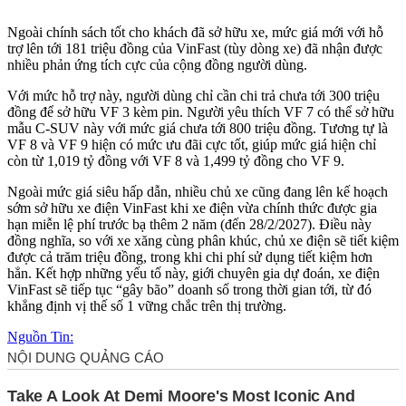
Ngoài chính sách tốt cho khách đã sở hữu xe, mức giá mới với hỗ
trợ lên tới 181 triệu đồng của VinFast (tùy dòng xe) đã nhận được
nhiều phản ứng tích cực của cộng đồng người dùng.
Với mức hỗ trợ này, người dùng chỉ cần chi trả chưa tới 300 triệu
đồng để sở hữu VF 3 kèm pin. Người yêu thích VF 7 có thể sở hữu
mẫu C-SUV này với mức giá chưa tới 800 triệu đồng. Tương tự là
VF 8 và VF 9 hiện có mức ưu đãi cực tốt, giúp mức giá hiện chỉ
còn từ 1,019 tỷ đồng với VF 8 và 1,499 tỷ đồng cho VF 9.
Ngoài mức giá siêu hấp dẫn, nhiều chủ xe cũng đang lên kế hoạch
sớm sở hữu xe điện VinFast khi xe điện vừa chính thức được gia
hạn miễn lệ phí trước bạ thêm 2 năm (đến 28/2/2027). Điều này
đồng nghĩa, so với xe xăng cùng phân khúc, chủ xe điện sẽ tiết kiệm
được cả trăm triệu đồng, trong khi chi phí sử dụng tiết kiệm hơn
hẳn. Kết hợp những yếu tố này, giới chuyên gia dự đoán, xe điện
VinFast sẽ tiếp tục “gây bão” doanh số trong thời gian tới, từ đó
khẳng định vị thế số 1 vững chắc trên thị trường.
Nguồn Tin: