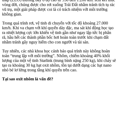
vòng đời, chúng được cho rơi xuống Trái Đất nhằm tránh tích tụ rác
vũ trụ, một giải pháp được coi là có trách nhiệm với môi trường
không gian.
Trong quá trình rơi, vệ tinh di chuyển với tốc độ khoảng 27.000
km/h. Khi va chạm với khí quyển dày đặc, ma sát khí động học tạo
ra nhiệt lượng cực lớn khiến vệ tinh gần như ngay lập tức bị phân
rã, hầu hết các thành phần bốc hơi hoàn toàn trước khi chạm đất
nhằm tránh gây nguy hiểm cho con người và tài sản.
Tuy nhiên, các nhà khoa học cảnh báo quá trình này không hoàn
toàn “trung lập với môi trường”. Nhôm, chiếm khoảng 40% khối
lượng của một vệ tinh Starlink (trung bình nặng 250 kg), khi cháy sẽ
tạo ra khoảng 30 kg hạt oxit nhôm, tồn tại dưới dạng các hạt nano
nhỏ bé lơ lửng trong tầng khí quyển trên cao.
Tại sao oxit nhôm là vấn đề?