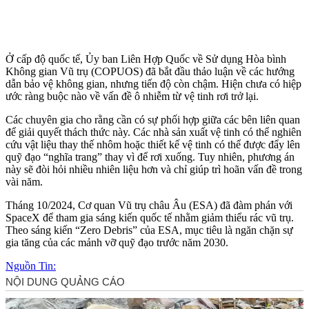
Ở cấp độ quốc tế, Ủy ban Liên Hợp Quốc về Sử dụng Hòa bình
Không gian Vũ trụ (COPUOS) đã bắt đầu thảo luận về các hướng
dẫn bảo vệ không gian, nhưng tiến độ còn chậm. Hiện chưa có hiệp
ước ràng buộc nào về vấn đề ô nhiễm từ vệ tinh rơi trở lại.
Các chuyên gia cho rằng cần có sự phối hợp giữa các bên liên quan
để giải quyết thách thức này. Các nhà sản xuất vệ tinh có thể nghiên
cứu vật liệu thay thế nhôm hoặc thiết kế vệ tinh có thể được đẩy lên
quỹ đạo “nghĩa trang” thay vì để rơi xuống. Tuy nhiên, phương án
này sẽ đòi hỏi nhiều nhiên liệu hơn và chỉ giúp trì hoãn vấn đề trong
vài năm.
Tháng 10/2024, Cơ quan Vũ trụ châu Âu (ESA) đã đàm phán với
SpaceX để tham gia sáng kiến quốc tế nhằm giảm thiểu rác vũ trụ.
Theo sáng kiến “Zero Debris” của ESA, mục tiêu là ngăn chặn sự
gia tăng của các mảnh vỡ quỹ đạo trước năm 2030.
Nguồn Tin: