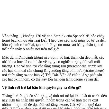
Vào tháng 1, khoảng 120 vệ tinh Starlink của SpaceX đã bốc cháy
trong bầu khí quyển Trái Đất. Theo báo cáo, mỗi ngày có từ ba đến
bốn vệ tinh rơi trở lại, tạo ra những cơn mưa sao băng nhân tạo có
thể nhìn thấy ở nhiều nơi trên thế giới.
Mặc dù những cảnh tượng này trông vô hại, thậm chí đẹp mắt, các
nhà khoa học đã cảnh báo về nguy cơ nghiêm trọng đối với môi
trường. Các vệ tinh rơi vào tầng trung lưu (mesosphere) trước khi
các hạt kim loại của chúng lắng xuống tầng bình lưu (stratosphere) –
nơi chứa tầng ozone bảo vệ Trái Đất. Vấn đề chính là sự phát tán
các hạt oxit nhôm, có thể gây tổn hại đến tầng ozone về lâu dài.
Vệ tinh rơi trở lại bầu khí quyển gây ra điều gì?
Tháng 1 chứng kiến số lượng vệ tinh rơi trở lại lớn nhất từ trước đến
nay. Khi tái nhập khí quyển, nhôm trong các vệ tinh tạo ra oxit
nhôm – một mối đe dọa đối với tầng ozone. Các vệ tinh quỹ đạo
thấp (LEO) thường bay ở độ cao từ 550 đến 1.200 km. Khi kết thúc