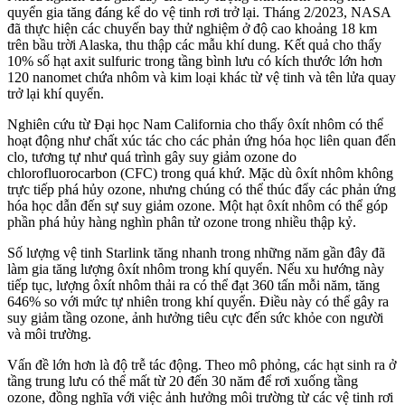
quyển gia tăng đáng kể do vệ tinh rơi trở lại. Tháng 2/2023, NASA
đã thực hiện các chuyến bay thử nghiệm ở độ cao khoảng 18 km
trên bầu trời Alaska, thu thập các mẫu khí dung. Kết quả cho thấy
10% số hạt axit sulfuric trong tầng bình lưu có kích thước lớn hơn
120 nanomet chứa nhôm và kim loại khác từ vệ tinh và tên lửa quay
trở lại khí quyển.
Nghiên cứu từ Đại học Nam California cho thấy ôxít nhôm có thể
hoạt động như chất xúc tác cho các phản ứng hóa học liên quan đến
clo, tương tự như quá trình gây suy giảm ozone do
chlorofluorocarbon (CFC) trong quá khứ. Mặc dù ôxít nhôm không
trực tiếp phá hủy ozone, nhưng chúng có thể thúc đẩy các phản ứng
hóa học dẫn đến sự suy giảm ozone. Một hạt ôxít nhôm có thể góp
phần phá hủy hàng nghìn phân tử ozone trong nhiều thập kỷ.
Số lượng vệ tinh Starlink tăng nhanh trong những năm gần đây đã
làm gia tăng lượng ôxít nhôm trong khí quyển. Nếu xu hướng này
tiếp tục, lượng ôxít nhôm thải ra có thể đạt 360 tấn mỗi năm, tăng
646% so với mức tự nhiên trong khí quyển. Điều này có thể gây ra
suy giảm tầng ozone, ảnh hưởng tiêu cực đến sức khỏe con người
và môi trường.
Vấn đề lớn hơn là độ trễ tác động. Theo mô phỏng, các hạt sinh ra ở
tầng trung lưu có thể mất từ 20 đến 30 năm để rơi xuống tầng
ozone, đồng nghĩa với việc ảnh hưởng môi trường từ các vệ tinh rơi