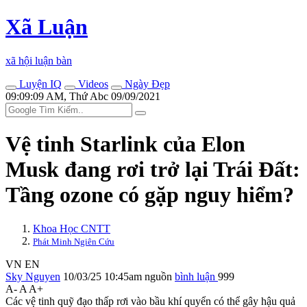
Xã Luận
xã hội luận bàn
Luyện IQ
Videos
Ngày Đẹp
09:09:09 AM, Thứ Abc 09/09/2021
Vệ tinh Starlink của Elon
Musk đang rơi trở lại Trái Đất:
Tầng ozone có gặp nguy hiểm?
Khoa Học CNTT
Phát Minh Ngiên Cứu
VN
EN
Sky Nguyen
10/03/25 10:45am
nguồn
bình luận
999
A-
A
A+
Các vệ tinh quỹ đạo thấp rơi vào bầu khí quyển có thể gây hậu quả