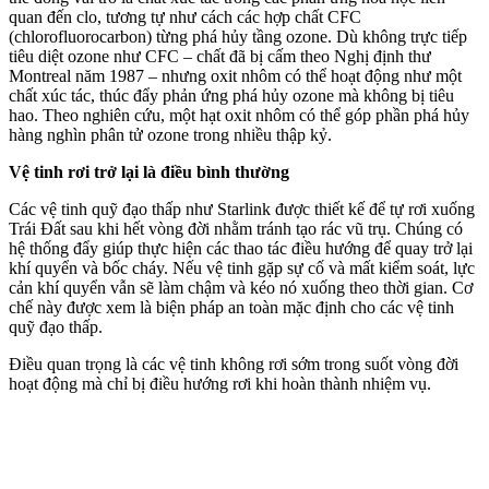
quan đến clo, tương tự như cách các hợp chất CFC
(chlorofluorocarbon) từng phá hủy tầng ozone. Dù không trực tiếp
tiêu diệt ozone như CFC – chất đã bị cấm theo Nghị định thư
Montreal năm 1987 – nhưng oxit nhôm có thể hoạt động như một
chất xúc tác, thúc đẩy phản ứng phá hủy ozone mà không bị tiêu
hao. Theo nghiên cứu, một hạt oxit nhôm có thể góp phần phá hủy
hàng nghìn phân tử ozone trong nhiều thập kỷ.
Vệ tinh rơi trở lại là điều bình thường
Các vệ tinh quỹ đạo thấp như Starlink được thiết kế để tự rơi xuống
Trái Đất sau khi hết vòng đời nhằm tránh tạo rác vũ trụ. Chúng có
hệ thống đẩy giúp thực hiện các thao tác điều hướng để quay trở lại
khí quyển và bốc cháy. Nếu vệ tinh gặp sự cố và mất kiểm soát, lực
cản khí quyển vẫn sẽ làm chậm và kéo nó xuống theo thời gian. Cơ
chế này được xem là biện pháp an toàn mặc định cho các vệ tinh
quỹ đạo thấp.
Điều quan trọng là các vệ tinh không rơi sớm trong suốt vòng đời
hoạt động mà chỉ bị điều hướng rơi khi hoàn thành nhiệm vụ.