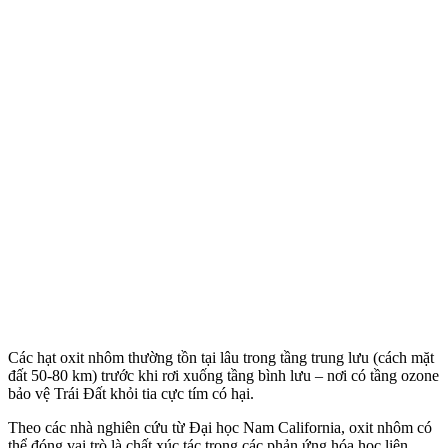
Các hạt oxit nhôm thường tồn tại lâu trong tầng trung lưu (cách mặt
đất 50-80 km) trước khi rơi xuống tầng bình lưu – nơi có tầng ozone
bảo vệ Trái Đất khỏi tia cực tím có hại.
Theo các nhà nghiên cứu từ Đại học Nam California, oxit nhôm có
thể đóng vai trò là chất xúc tác trong các phản ứng hóa học liên