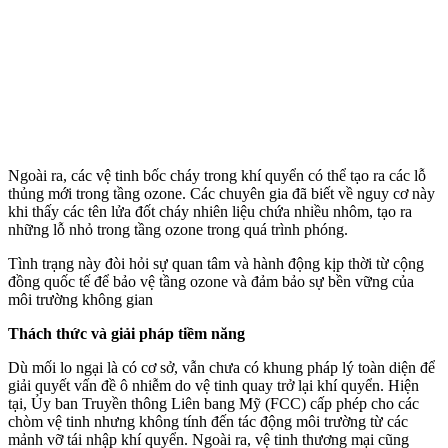
Ngoài ra, các vệ tinh bốc cháy trong khí quyển có thể tạo ra các lỗ
thủng mới trong tầng ozone. Các chuyên gia đã biết về nguy cơ này
khi thấy các tên lửa đốt cháy nhiên liệu chứa nhiều nhôm, tạo ra
những lỗ nhỏ trong tầng ozone trong quá trình phóng.
Tình trạng này đòi hỏi sự quan tâm và hành động kịp thời từ cộng
đồng quốc tế để bảo vệ tầng ozone và đảm bảo sự bền vững của
môi trường không gian
Thách thức và giải pháp tiềm năng
Dù mối lo ngại là có cơ sở, vẫn chưa có khung pháp lý toàn diện để
giải quyết vấn đề ô nhiễm do vệ tinh quay trở lại khí quyển. Hiện
tại, Ủy ban Truyền thông Liên bang Mỹ (FCC) cấp phép cho các
chòm vệ tinh nhưng không tính đến tác động môi trường từ các
mảnh vỡ tái nhập khí quyển. Ngoài ra, vệ tinh thương mại cũng