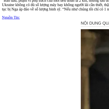
"Ban đầu, phạm vi phụ trách của mỗi tiểu đoàn là 2 km, nhưng sau đó
Ukraine không có đủ số lượng máy bay không người lái cần thiết, thậm
tục bị Nga áp đảo về số lượng binh sỹ. “Nếu như chúng tôi chỉ có 1 n
Nguồn Tin: