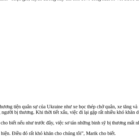
phương tiện quân sự của Ukraine như xe bọc thép chở quân, xe tăng và 
ười bị thương. Khi thời tiết xấu, việc đi lại gặp rất nhiều khó khăn do
ho biết nếu như trước đây, việc sơ tán những binh sỹ bị thương mất nhi
hiện. Điều đó rất khó khăn cho chúng tôi”, Marik cho biết.