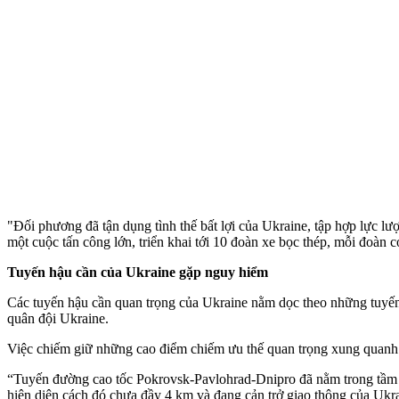
"Đối phương đã tận dụng tình thế bất lợi của Ukraine, tập hợp lực lư
một cuộc tấn công lớn, triển khai tới 10 đoàn xe bọc thép, mỗi đoàn 
Tuyến hậu cần của Ukraine gặp nguy hiểm
Các tuyến hậu cần quan trọng của Ukraine nằm dọc theo những tuyến
quân đội Ukraine.
Việc chiếm giữ những cao điểm chiếm ưu thế quan trọng xung quanh 
“Tuyến đường cao tốc Pokrovsk-Pavlohrad-Dnipro đã nằm trong tầm t
hiện diện cách đó chưa đầy 4 km và đang cản trở giao thông của Ukr