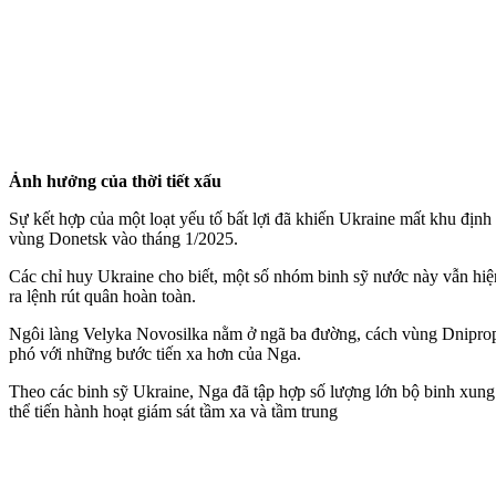
Ảnh hưởng của thời tiết xấu
Sự kết hợp của một loạt yếu tố bất lợi đã khiến Ukraine mất khu địn
vùng Donetsk vào tháng 1/2025.
Các chỉ huy Ukraine cho biết, một số nhóm binh sỹ nước này vẫn hiệ
ra lệnh rút quân hoàn toàn.
Ngôi làng Velyka Novosilka nằm ở ngã ba đường, cách vùng Dniprope
phó với những bước tiến xa hơn của Nga.
Theo các binh sỹ Ukraine, Nga đã tập hợp số lượng lớn bộ binh xun
thể tiến hành hoạt giám sát tầm xa và tầm trung