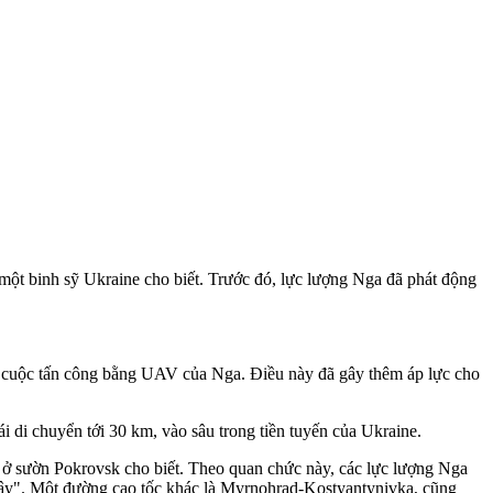
, một binh sỹ Ukraine cho biết. Trước đó, lực lượng Nga đã phát động
c cuộc tấn công bằng UAV của Nga. Điều này đã gây thêm áp lực cho
i chuyển tới 30 km, vào sâu trong tiền tuyến của Ukraine.
ở sườn Pokrovsk cho biết. Theo quan chức này, các lực lượng Nga
 đây". Một đường cao tốc khác là Myrnohrad-Kostyantynivka, cũng