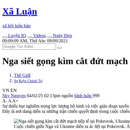
Xã Luận
xã hội luận bàn
Luyện IQ
Videos
Ngày Đẹp
09:09:09 AM, Thứ Abc 09/09/2021
Nga siết gọng kìm cắt đứt mạch 
Thế Giới
Sự Kiện Chính Trị
VN
EN
Sky Nguyen
04/02/25 02:13pm
nguồn
bình luận
999
A-
A
A+
Sự thiếu hụt nghiêm trọng lực lượng bộ binh và việc gián đoạn tuyến
Đây là nơi đang diễn ra những trận chiến quyết định trong cuộc chiế
Cuộc chiến giữa Nga và Ukraine diễn ra ác liệt tại Pokrovsk. 