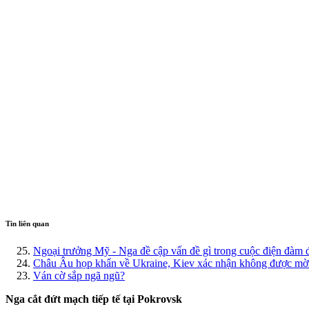
Tin liên quan
Ngoại trưởng Mỹ - Nga đề cập vấn đề gì trong cuộc điện đàm 
Châu Âu họp khẩn về Ukraine, Kiev xác nhận không được mờ
Ván cờ sắp ngã ngũ?
Nga cắt đứt mạch tiếp tế tại Pokrovsk