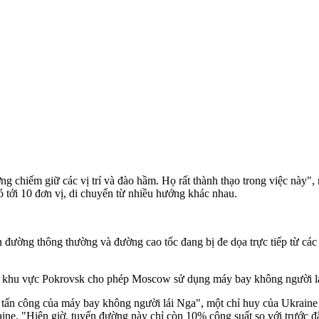
ợng chiếm giữ các vị trí và đào hầm. Họ rất thành thạo trong việc này"
có tới 10 đơn vị, di chuyển từ nhiều hướng khác nhau.
 đường thông thường và đường cao tốc đang bị đe dọa trực tiếp từ cá
khu vực Pokrovsk cho phép Moscow sử dụng máy bay không người lái d
ấn công của máy bay không người lái Nga", một chỉ huy của Ukraine 
aine. "Hiện giờ, tuyến đường này chỉ còn 10% công suất so với trước