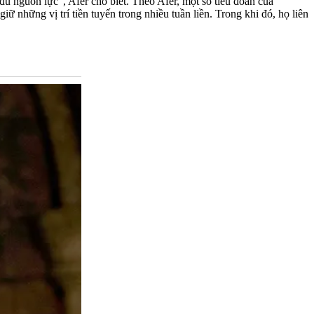
đủ nguồn lực", Afer cho biết. Theo Afer, một số tiểu đoàn của
 những vị trí tiền tuyến trong nhiều tuần liền. Trong khi đó, họ liên