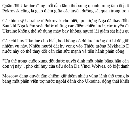
Quân đội Ukraine đang mất dần lãnh thổ xung quanh trung tâm tiếp t
Pokrovsk cũng là giao điểm giữa các tuyến đường sắt quan trọng tro
Các binh sỹ Ukraine ở Pokrovsk cho biết, lực lượng Nga đã thay đổi 
Sau khi Nga kiểm soát được những cao điểm chiến lược, các tuyến đ
Ukraine không thể sử dụng máy bay không người lái giám sát hiệu qu
Các chỉ huy Ukraine cho biết, họ không có đủ lực lượng dự bị để giữ
nhiệm vụ này. Nhiều người đặt hy vọng vào Thiếu tướng Mykhailo D
nước này có thể thay đổi cán cân sức mạnh và tiến hành phản công.
"Ưu thế trong cuộc xung đột được quyết định một phần bằng hậu cần. 
đơn vị này", phó chỉ huy của tiểu đoàn Da Vinci Wolves, có biệt danh
Moscow đang quyết tâm chiếm giữ thêm nhiều vùng lãnh thổ trong b
băng một phần viện trợ nước ngoài dành cho Ukraine, động thái khiế