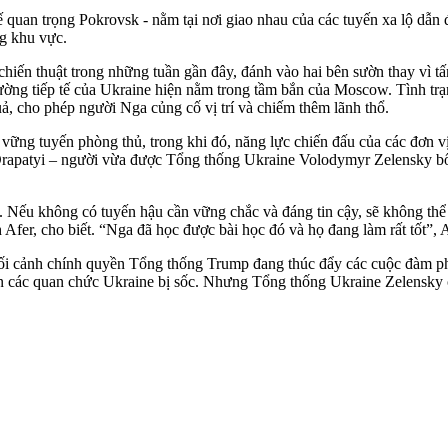
ế quan trọng Pokrovsk - nằm tại nơi giao nhau của các tuyến xa lộ dẫ
ng khu vực.
chiến thuật trong những tuần gần đây, đánh vào hai bên sườn thay vì t
ường tiếp tế của Ukraine hiện nằm trong tầm bắn của Moscow. Tình tr
ả, cho phép người Nga củng cố vị trí và chiếm thêm lãnh thổ.
 vững tuyến phòng thủ, trong khi đó, năng lực chiến đấu của các đơn v
rapatyi – người vừa được Tổng thống Ukraine Volodymyr Zelensky bổ
Nếu không có tuyến hậu cần vững chắc và đáng tin cậy, sẽ không thể tr
 Afer, cho biết. “Nga đã học được bài học đó và họ đang làm rất tốt”, A
ối cảnh chính quyền Tổng thống Trump đang thúc đẩy các cuộc đàm p
n các quan chức Ukraine bị sốc. Nhưng Tổng thống Ukraine Zelensky c