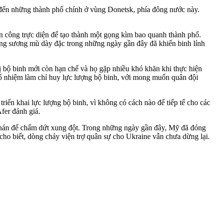
n đến những thành phố chính ở vùng Donetsk, phía đông nước này.
ấn công trực diện để tạo thành một gọng kìm bao quanh thành phố.
ạng sương mù dày đặc trong những ngày gần đây đã khiến binh lính
ị bộ binh mới còn hạn chế và họ gặp nhiều khó khăn khi thực hiện
 nhiệm làm chỉ huy lực lượng bộ binh, với mong muốn quân đội
iển khai lực lượng bộ binh, vì không có cách nào để tiếp tế cho các
fer đánh giá.
hán để chấm dứt xung đột. Trong những ngày gần đây, Mỹ đã đóng
ho biết, dòng chảy viện trợ quân sự cho Ukraine vẫn chưa dừng lại.