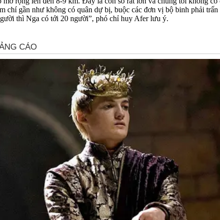
 mở rộng lên đến 8-9 km. Đây là con số rất lớn và chúng tôi không có 
 chí gần như không có quân dự bị, buộc các đơn vị bộ binh phải trấn giữ
gười thì Nga có tới 20 người”, phó chỉ huy Afer lưu ý.