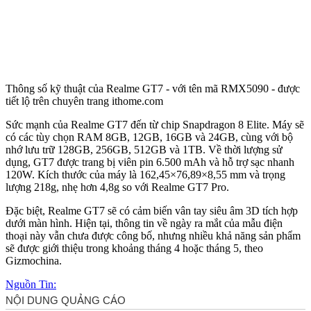
Thông số kỹ thuật của Realme GT7 - với tên mã RMX5090 - được
tiết lộ trên chuyên trang ithome.com
Sức mạnh của Realme GT7 đến từ chip Snapdragon 8 Elite. Máy sẽ
có các tùy chọn RAM 8GB, 12GB, 16GB và 24GB, cùng với bộ
nhớ lưu trữ 128GB, 256GB, 512GB và 1TB. Về thời lượng sử
dụng, GT7 được trang bị viên pin 6.500 mAh và hỗ trợ sạc nhanh
120W. Kích thước của máy là 162,45×76,89×8,55 mm và trọng
lượng 218g, nhẹ hơn 4,8g so với Realme GT7 Pro.
Đặc biệt, Realme GT7 sẽ có cảm biến vân tay siêu âm 3D tích hợp
dưới màn hình. Hiện tại, thông tin về ngày ra mắt của mẫu điện
thoại này vẫn chưa được công bố, nhưng nhiều khả năng sản phẩm
sẽ được giới thiệu trong khoảng tháng 4 hoặc tháng 5, theo
Gizmochina.
Nguồn Tin: