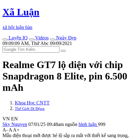
Xã Luận
xã hội luận bàn
Luyện IQ
Videos
Ngày Đẹp
09:09:09 AM, Thứ Abc 09/09/2021
Realme GT7 lộ diện với chip
Snapdragon 8 Elite, pin 6.500
mAh
Khoa Học CNTT
Thế Giới Di Động
VN
EN
Sky Nguyen
07/01/25 09:48am
nguồn
bình luận
999
A-
A
A+
Mẫu điện thoại mới được hé lộ sắp ra mắt với thiết kế sang trọng,