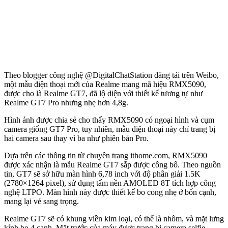
Theo blogger công nghệ @DigitalChatStation đăng tải trên Weibo,
một mẫu điện thoại mới của Realme mang mã hiệu RMX5090,
được cho là Realme GT7, đã lộ diện với thiết kế tương tự như
Realme GT7 Pro nhưng nhẹ hơn 4,8g.
Hình ảnh được chia sẻ cho thấy RMX5090 có ngoại hình và cụm
camera giống GT7 Pro, tuy nhiên, mẫu điện thoại này chỉ trang bị
hai camera sau thay vì ba như phiên bản Pro.
Dựa trên các thông tin từ chuyên trang ithome.com, RMX5090
được xác nhận là mẫu Realme GT7 sắp được công bố. Theo nguồn
tin, GT7 sẽ sở hữu màn hình 6,78 inch với độ phân giải 1.5K
(2780×1264 pixel), sử dụng tấm nền AMOLED 8T tích hợp công
nghệ LTPO. Màn hình này được thiết kế bo cong nhẹ ở bốn cạnh,
mang lại vẻ sang trọng.
Realme GT7 sẽ có khung viền kim loại, có thể là nhôm, và mặt lưng
kính bo 4 cạnh. Mặt trước của máy được trang bị camera selfie