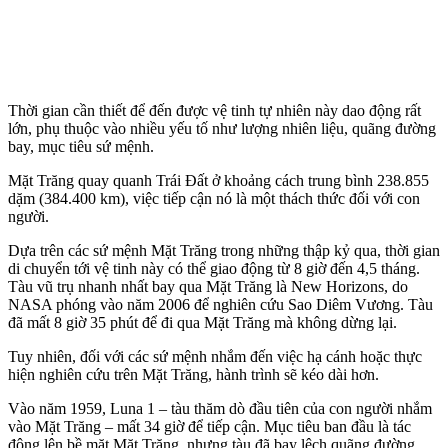
Thời gian cần thiết để đến được vệ tinh tự nhiên này dao động rất
lớn, phụ thuộc vào nhiều yếu tố như lượng nhiên liệu, quãng đường
bay, mục tiêu sứ mệnh.
Mặt Trăng quay quanh Trái Đất ở khoảng cách trung bình 238.855
dặm (384.400 km), việc tiếp cận nó là một thách thức đối với con
người.
Dựa trên các sứ mệnh Mặt Trăng trong những thập kỷ qua, thời gian
di chuyển tới vệ tinh này có thể giao động từ 8 giờ đến 4,5 tháng.
Tàu vũ trụ nhanh nhất bay qua Mặt Trăng là New Horizons, do
NASA phóng vào năm 2006 để nghiên cứu Sao Diêm Vương. Tàu
đã mất 8 giờ 35 phút để đi qua Mặt Trăng mà không dừng lại.
Tuy nhiên, đối với các sứ mệnh nhắm đến việc hạ cánh hoặc thực
hiện nghiên cứu trên Mặt Trăng, hành trình sẽ kéo dài hơn.
Vào năm 1959, Luna 1 – tàu thăm dò đầu tiên của con người nhắm
vào Mặt Trăng – mất 34 giờ để tiếp cận. Mục tiêu ban đầu là tác
động lên bề mặt Mặt Trăng, nhưng tàu đã bay lệch quãng đường