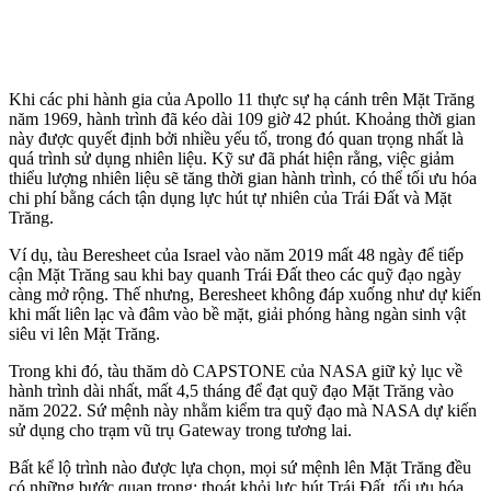
Khi các phi hành gia của Apollo 11 thực sự hạ cánh trên Mặt Trăng
năm 1969, hành trình đã kéo dài 109 giờ 42 phút. Khoảng thời gian
này được quyết định bởi nhiều yếu tố, trong đó quan trọng nhất là
quá trình sử dụng nhiên liệu. Kỹ sư đã phát hiện rằng, việc giảm
thiểu lượng nhiên liệu sẽ tăng thời gian hành trình, có thể tối ưu hóa
chi phí bằng cách tận dụng lực hút tự nhiên của Trái Đất và Mặt
Trăng.
Ví dụ, tàu Beresheet của Israel vào năm 2019 mất 48 ngày để tiếp
cận Mặt Trăng sau khi bay quanh Trái Đất theo các quỹ đạo ngày
càng mở rộng. Thế nhưng, Beresheet không đáp xuống như dự kiến
khi mất liên lạc và đâm vào bề mặt, giải phóng hàng ngàn sinh vật
siêu vi lên Mặt Trăng.
Trong khi đó, tàu thăm dò CAPSTONE của NASA giữ kỷ lục về
hành trình dài nhất, mất 4,5 tháng để đạt quỹ đạo Mặt Trăng vào
năm 2022. Sứ mệnh này nhằm kiểm tra quỹ đạo mà NASA dự kiến
sử dụng cho trạm vũ trụ Gateway trong tương lai.
Bất kể lộ trình nào được lựa chọn, mọi sứ mệnh lên Mặt Trăng đều
có những bước quan trọng: thoát khỏi lực hút Trái Đất, tối ưu hóa