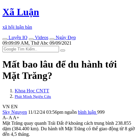
Xã Luận
xã hội luận bàn
Luyện IQ
Videos
Ngày Đẹp
09:09:09 AM, Thứ Abc 09/09/2021
Mất bao lâu để du hành tới
Mặt Trăng?
Khoa Học CNTT
Phát Minh Ngiên Cứu
VN
EN
Sky Nguyen
11/12/24 03:56pm
nguồn
bình luận
999
A-
A
A+
Mặt Trăng quay quanh Trái Đất ở khoảng cách trung bình 238.855
dặm (384.400 km). Du hành tới Mặt Trăng có thể giao động từ 8 giờ
đến 4,5 tháng.