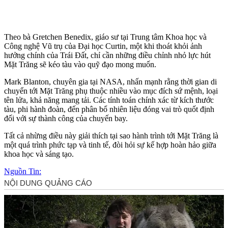
Theo bà Gretchen Benedix, giáo sư tại Trung tâm Khoa học và
Công nghệ Vũ trụ của Đại học Curtin, một khi thoát khỏi ảnh
hưởng chính của Trái Đất, chỉ cần những điều chỉnh nhỏ lực hút
Mặt Trăng sẽ kéo tàu vào quỹ đạo mong muốn.
Mark Blanton, chuyên gia tại NASA, nhấn mạnh rằng thời gian di
chuyển tới Mặt Trăng phụ thuộc nhiều vào mục đích sứ mệnh, loại
tên lửa, khả năng mang tải. Các tính toán chính xác từ kích thước
tàu, phi hành đoàn, đến phân bổ nhiên liệu đóng vai trò quốt định
đối với sự thành công của chuyến bay.
Tất cả nhừng điều này giải thích tại sao hành trình tới Mặt Trăng là
một quá trình phức tạp và tinh tế, đòi hỏi sự kế hợp hoàn hảo giữa
khoa học và sáng tạo.
Nguồn Tin: