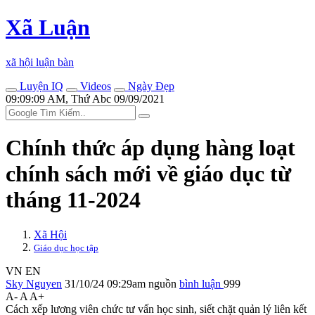
Xã Luận
xã hội luận bàn
Luyện IQ
Videos
Ngày Đẹp
09:09:09 AM, Thứ Abc 09/09/2021
Chính thức áp dụng hàng loạt
chính sách mới về giáo dục từ
tháng 11-2024
Xã Hội
Giáo dục học tập
VN
EN
Sky Nguyen
31/10/24 09:29am
nguồn
bình luận
999
A-
A
A+
Cách xếp lương viên chức tư vấn học sinh, siết chặt quản lý liên kết