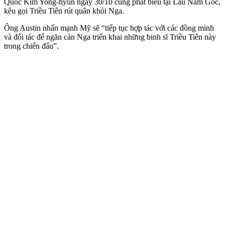
Quốc Kim Yong-hyun ngày 30/10 cùng phát biểu tại Lầu Năm Góc,
kêu gọi Triều Tiên rút quân khỏi Nga.
Ông Austin nhấn mạnh Mỹ sẽ “tiếp tục hợp tác với các đồng minh
và đối tác để ngăn cản Nga triển khai những binh sĩ Triều Tiên này
trong chiến đấu”.