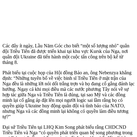
Các đây ít ngày, Lầu Năm Góc cho biết “một số lượng nhỏ” quân
đội Triều Tiên đã được triển khai tại khu vực Kursk của Nga, nơi
quân đội Ukraine đã tiến hành một cuộc tấn công trên bộ kể từ
tháng 8.
Phát biểu tại cuộc họp của Hội đồng Bảo an, ông Nebenzya khẳng
định: “Những tuyên bố về việc binh sĩ Triều Tiên ở mặt trận của
Nga đều là những lời nói dối trắng trợn và họ đang cố gắng đánh lạc
hướng. Ngay cả khi mọi điều mà các nước phương Tây nói về sự
hợp tác giữa Nga và Triều Tiên là đúng, tại sao Mỹ và các đồng
minh lại cố gắng áp đặt lên mọi người logic sai lầm rằng họ có
quyền giúp Ukraine huy động quân đội và tình báo của NATO,
nhưng Nga và các đồng minh lại không có quyền làm điều tương
tự?”
Đại sứ Triều Tiên tại LHQ Kim Song phát biểu rằng CHDCND
Triều Tiên và Nga “có quyền phát triển quan hệ song phương trong