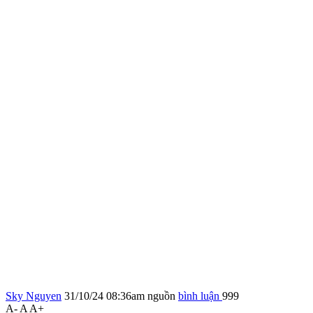
Sky Nguyen
31/10/24 08:36am
nguồn
bình luận
999
A-
A
A+