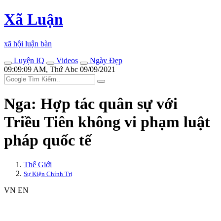
Xã Luận
xã hội luận bàn
Luyện IQ
Videos
Ngày Đẹp
09:09:09 AM, Thứ Abc 09/09/2021
Nga: Hợp tác quân sự với
Triều Tiên không vi phạm luật
pháp quốc tế
Thế Giới
Sự Kiện Chính Trị
VN
EN