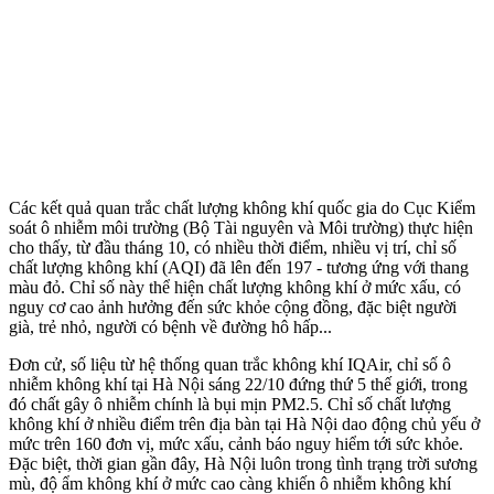
Các kết quả quan trắc chất lượng không khí quốc gia do Cục Kiểm
soát ô nhiễm môi trường (Bộ Tài nguyên và Môi trường) thực hiện
cho thấy, từ đầu tháng 10, có nhiều thời điểm, nhiều vị trí, chỉ số
chất lượng không khí (AQI) đã lên đến 197 - tương ứng với thang
màu đỏ. Chỉ số này thể hiện chất lượng không khí ở mức xấu, có
nguy cơ cao ảnh hưởng đến sức khỏe cộng đồng, đặc biệt người
già, trẻ nhỏ, người có bệnh về đường hô hấp...
Đơn cử, số liệu từ hệ thống quan trắc không khí IQAir, chỉ số ô
nhiễm không khí tại Hà Nội sáng 22/10 đứng thứ 5 thế giới, trong
đó chất gây ô nhiễm chính là bụi mịn PM2.5. Chỉ số chất lượng
không khí ở nhiều điểm trên địa bàn tại Hà Nội dao động chủ yếu ở
mức trên 160 đơn vị, mức xấu, cảnh báo nguy hiểm tới sức khỏe.
Đặc biệt, thời gian gần đây, Hà Nội luôn trong tình trạng trời sương
mù, độ ẩm không khí ở mức cao càng khiến ô nhiễm không khí