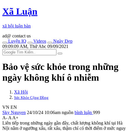
Xã Luận
xã hội luận bàn
ad@ contact us
Luyện IQ
Videos
Ngày Đẹp
09:09:09 AM, Thứ Abc 09/09/2021
Bảo vệ sức khỏe trong những
ngày không khí ô nhiễm
Xã Hội
Sức Khỏe Cộng Đồng
VN
EN
Sky Nguyen
24/10/24 10:06am
nguồn
bình luận
999
A-
A
A+
Liên tiếp trong những ngày gần đây, chất lượng không khí tại Hà
Nội nằm ở ngưỡng xấu, rất xấu, thậm chí có thời điểm ở mức nguy