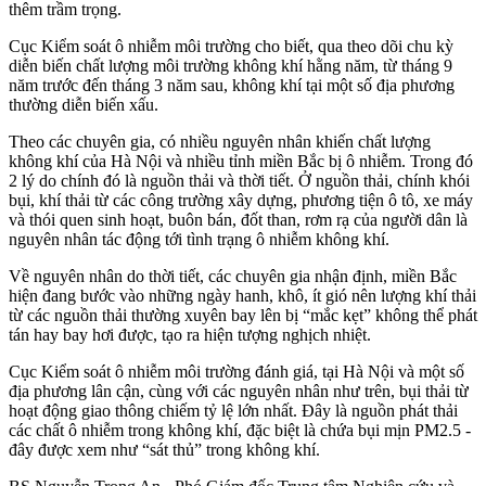
thêm trầm trọng.
Cục Kiểm soát ô nhiễm môi trường cho biết, qua theo dõi chu kỳ
diễn biến chất lượng môi trường không khí hằng năm, từ tháng 9
năm trước đến tháng 3 năm sau, không khí tại một số địa phương
thường diễn biến xấu.
Theo các chuyên gia, có nhiều nguyên nhân khiến chất lượng
không khí của Hà Nội và nhiều tỉnh miền Bắc bị ô nhiễm. Trong đó
2 lý do chính đó là nguồn thải và thời tiết. Ở nguồn thải, chính khói
bụi, khí thải từ các công trường xây dựng, phương tiện ô tô, xe máy
và thói quen sinh hoạt, buôn bán, đốt than, rơm rạ của người dân là
nguyên nhân tác động tới tình trạng ô nhiễm không khí.
Về nguyên nhân do thời tiết, các chuyên gia nhận định, miền Bắc
hiện đang bước vào những ngày hanh, khô, ít gió nên lượng khí thải
từ các nguồn thải thường xuyên bay lên bị “mắc kẹt” không thể phát
tán hay bay hơi được, tạo ra hiện tượng nghịch nhiệt.
Cục Kiểm soát ô nhiễm môi trường đánh giá, tại Hà Nội và một số
địa phương lân cận, cùng với các nguyên nhân như trên, bụi thải từ
hoạt động giao thông chiếm tỷ lệ lớn nhất. Đây là nguồn phát thải
các chất ô nhiễm trong không khí, đặc biệt là chứa bụi mịn PM2.5 -
đây được xem như “sát thủ” trong không khí.