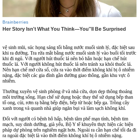
vệ sinh mũi, súc họng sáng tối bằng nước muối sin‌ּh l‌ּý, đặc biệt sau
khi ra đường. Tra rửa mắt bằng nước muối sin‌ּh l‌ּý vào buổi tối trước
khi đi ngủ. Với người hút thu‌ốc l‌á nên bỏ hẳn hoặc hạn chế hút
thu‌ốc l‌á. Với người không hút thu‌ốc l‌á nên tránh xa khói thu‌ốc l‌á.
Nên hạn chế mở cửa sổ, cửa ra vào thời điểm không khí bị ô nhiễm
nặng, đặc biệt các gia đình gần đường giao thông, gần khu vực ô
nhiễm.
Thường xuyên vệ sinh phòng ở và nhà cửa, dọn dẹp thông thoáng
môi trường sống. Hạn chế sử dụng hoặc thay thế sử dụng bếp than
tổ ong, củi, rơm rạ bằng bếp điện, bếp từ hoặc bếp ga. Trồng cây
xanh trong và quanh nhà giúp ngăn bụi và làm sạch không khí.
Đối với người có bệnh hô hấp, bệnh tâm phế mạn tính, bệnh tim
mạch, suy dinh dưỡng, già yếu, Bộ Y tế khuyên thực hiện các biện
pháp dự phòng trên nghiêm ngặt hơn. Ngoài ra cần hạn chế tối đa đi
ra ngoài đặc biệt là vào thời điểm không khí bị ô nhiễm nặng.