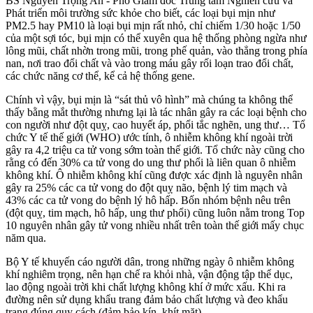
BS Nguyễn Trọng An - Phó Giám đốc Trung tâm Nghiên cứu và
Phát triển môi trường sức khỏe cho biết, các loại bụi mịn như
PM2.5 hay PM10 là loại bụi mịn rất nhỏ, chỉ chiếm 1/30 hoặc 1/50
của một sợi tóc, bụi mịn có thể xuyên qua hệ thống phòng ngừa như
lông mũi, chất nhờn trong mũi, trong phế quản, vào thẳng trong phía
nan, nơi trao đổi chất và vào trong máu gây rối loạn trao đổi chất,
các chức năng c‌ơ th‌ể, kể cả hệ thống gene.
Chính vì vậy, bụi mịn là “sát thủ vô hình” mà chúng ta không thể
thấy bằng mắt thường nhưng lại là tác nhân gây ra các loại bệnh cho
con người như đột quỵ, cao huyết áp, phổi tắc nghẽn, ung thư… Tổ
chức Y tế thế giới (WHO) ước tính, ô nhiễm không khí ngoài trời
gây ra 4,2 triệu ca t‌ử von‌g sớm toàn thế giới. Tổ chức này cũng cho
rằng có đến 30% ca t‌ử von‌g do ung thư phổi là liên quan ô nhiễm
không khí. Ô nhiễm không khí cũng được xác định là nguyên nhân
gây ra 25% các ca t‌ử von‌g do đột quỵ não, bệnh lý tim mạch và
43% các ca t‌ử von‌g do bệnh lý hô hấp. Bốn nhóm bệnh nêu trên
(đột quỵ, tim mạch, hô hấp, ung thư phổi) cũng luôn nằm trong Top
10 nguyên nhân gây t‌ử von‌g nhiều nhất trên toàn thế giới mấy chục
năm qua.
Bộ Y tế khuyến cáo người dân, trong những ngày ô nhiễm không
khí nghiêm trọng, nên hạn chế ra khỏi nhà, vận động tập thể dục,
lao động ngoài trời khi chất lượng không khí ở mức xấu. Khi ra
đường nên sử dụng khẩu trang đảm bảo chất lượng và đeo khẩu
trang đúng quy cách (đảm bảo kín, khít mặt).