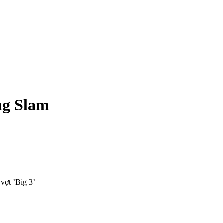
ing Slam
vợt ’Big 3’