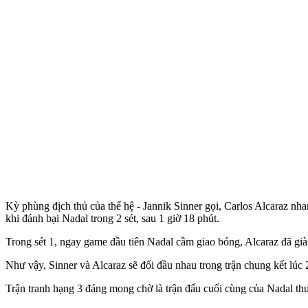
Kỳ phùng địch thủ của thế hệ - Jannik Sinner gọi, Carlos Alcaraz nhan
khi đánh bại Nadal trong 2 sét, sau 1 giờ 18 phút.
Trong sét 1, ngay game đầu tiên Nadal cầm giao bóng, Alcaraz đã giành
Như vậy, Sinner và Alcaraz sẽ đối đầu nhau trong trận chung kết lúc 2
Trận tranh hạng 3 đáng mong chờ là trận đấu cuối cùng của Nadal th