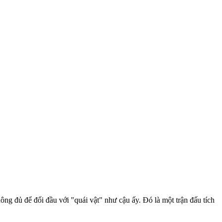
ông đủ để đối đầu với "quái vật" như cậu ấy. Đó là một trận đấu tích