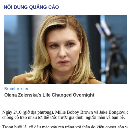
Ngày 2/10 (giờ địa phương), Millie Bobby Brown và Jake Bongiovi chi
chồng cô trao nhau lời thề ước trước gia đình, người thân và bạn bè.
Trong buổi lễ, cô dâu mặc váy ren trắng với thân áo kiểu corset, tô