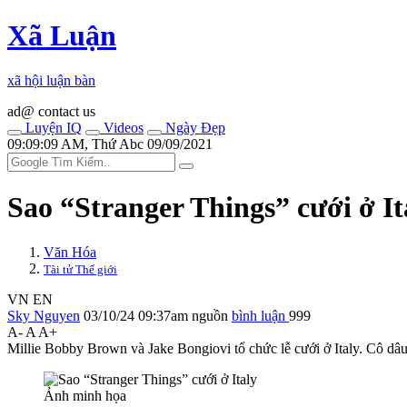
Xã Luận
xã hội luận bàn
ad@ contact us
Luyện IQ
Videos
Ngày Đẹp
09:09:09 AM, Thứ Abc 09/09/2021
Sao “Stranger Things” cưới ở It
Văn Hóa
Tài tử Thế giới
VN
EN
Sky Nguyen
03/10/24 09:37am
nguồn
bình luận
999
A-
A
A+
Millie Bobby Brown và Jake Bongiovi tổ chức lễ cưới ở Italy. Cô dâu
Ảnh minh họa