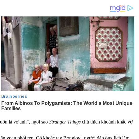
luôn là vợ anh", ngôi sao
Stranger Things
chú thích khoảnh khắc vợ
khăn voan phối ren. Cô khoác tay Bongiovi, người đàn ông lịch lãm