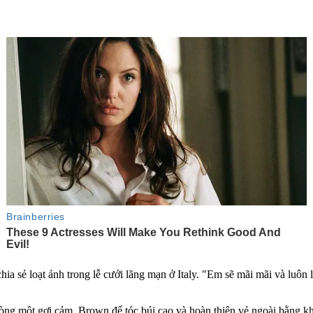
a sẻ loạt ảnh trong lễ cưới lãng mạn ở Italy. "Em sẽ mãi mãi và luôn 
n vòng một gợi cảm. Brown để tóc búi cao và hoàn thiện vẻ ngoài bằng 