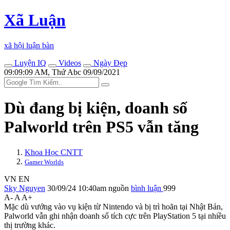
Xã Luận
xã hội luận bàn
Luyện IQ
Videos
Ngày Đẹp
09:09:09 AM, Thứ Abc 09/09/2021
Dù đang bị kiện, doanh số
Palworld trên PS5 vẫn tăng
Khoa Học CNTT
Gamer Worlds
VN
EN
Sky Nguyen
30/09/24 10:40am
nguồn
bình luận
999
A-
A
A+
Mặc dù vướng vào vụ kiện từ Nintendo và bị trì hoãn tại Nhật Bản,
Palworld vẫn ghi nhận doanh số tích cực trên PlayStation 5 tại nhiều
thị trường khác.