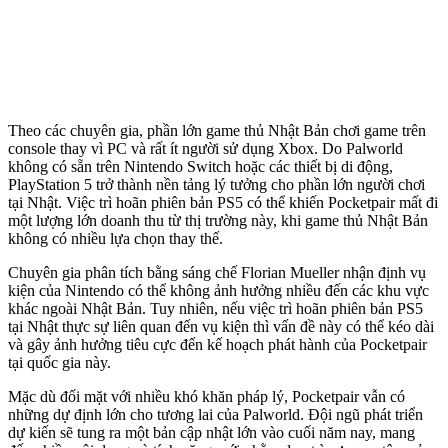
Theo các chuyên gia, phần lớn game thủ Nhật Bản chơi game trên
console thay vì PC và rất ít người sử dụng Xbox. Do Palworld
không có sẵn trên Nintendo Switch hoặc các thiết bị di động,
PlayStation 5 trở thành nền tảng lý tưởng cho phần lớn người chơi
tại Nhật. Việc trì hoãn phiên bản PS5 có thể khiến Pocketpair mất đi
một lượng lớn doanh thu từ thị trường này, khi game thủ Nhật Bản
không có nhiều lựa chọn thay thế.
Chuyên gia phân tích bằng sáng chế Florian Mueller nhận định vụ
kiện của Nintendo có thể không ảnh hưởng nhiều đến các khu vực
khác ngoài Nhật Bản. Tuy nhiên, nếu việc trì hoãn phiên bản PS5
tại Nhật thực sự liên quan đến vụ kiện thì vấn đề này có thể kéo dài
và gây ảnh hưởng tiêu cực đến kế hoạch phát hành của Pocketpair
tại quốc gia này.
Mặc dù đối mặt với nhiều khó khăn pháp lý, Pocketpair vẫn có
những dự định lớn cho tương lai của Palworld. Đội ngũ phát triển
dự kiến sẽ tung ra một bản cập nhật lớn vào cuối năm nay, mang