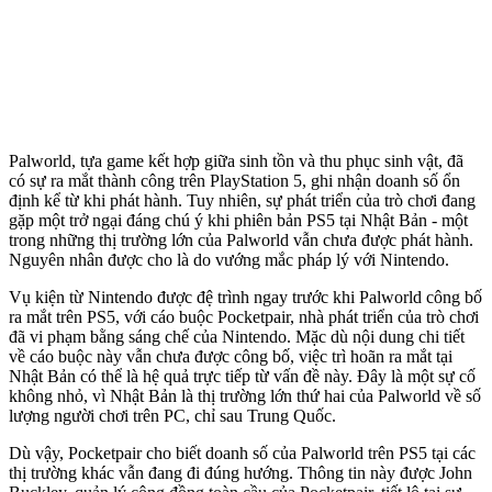
Palworld, tựa game kết hợp giữa sinh tồn và thu phục sinh vật, đã
có sự ra mắt thành công trên PlayStation 5, ghi nhận doanh số ổn
định kể từ khi phát hành. Tuy nhiên, sự phát triển của trò chơi đang
gặp một trở ngại đáng chú ý khi phiên bản PS5 tại Nhật Bản - một
trong những thị trường lớn của Palworld vẫn chưa được phát hành.
Nguyên nhân được cho là do vướng mắc pháp lý với Nintendo.
Vụ kiện từ Nintendo được đệ trình ngay trước khi Palworld công bố
ra mắt trên PS5, với cáo buộc Pocketpair, nhà phát triển của trò chơi
đã vi phạm bằng sáng chế của Nintendo. Mặc dù nội dung chi tiết
về cáo buộc này vẫn chưa được công bố, việc trì hoãn ra mắt tại
Nhật Bản có thể là hệ quả trực tiếp từ vấn đề này. Đây là một sự cố
không nhỏ, vì Nhật Bản là thị trường lớn thứ hai của Palworld về số
lượng người chơi trên PC, chỉ sau Trung Quốc.
Dù vậy, Pocketpair cho biết doanh số của Palworld trên PS5 tại các
thị trường khác vẫn đang đi đúng hướng. Thông tin này được John