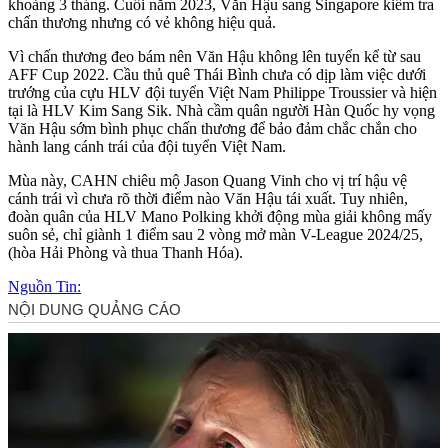
khoảng 3 tháng. Cuối năm 2023, Văn Hậu sang Singapore kiểm tra
chấn thương nhưng có vẻ không hiệu quả.
Vì chấn thương đeo bám nên Văn Hậu không lên tuyển kể từ sau
AFF Cup 2022. Cầu thủ quê Thái Bình chưa có dịp làm việc dưới
trướng của cựu HLV đội tuyển Việt Nam Philippe Troussier và hiện
tại là HLV Kim Sang Sik. Nhà cầm quân người Hàn Quốc hy vọng
Văn Hậu sớm bình phục chấn thương để bảo đảm chắc chắn cho
hành lang cánh trái của đội tuyển Việt Nam.
Mùa này, CAHN chiêu mộ Jason Quang Vinh cho vị trí hậu vệ
cánh trái vì chưa rõ thời điểm nào Văn Hậu tái xuất. Tuy nhiên,
đoàn quân của HLV Mano Polking khởi động mùa giải không mấy
suôn sẻ, chỉ giành 1 điểm sau 2 vòng mở màn V-League 2024/25,
(hòa Hải Phòng và thua Thanh Hóa).
Nguồn Tin: