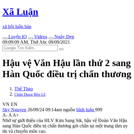
Xã Luận
xã hội luận bàn
Luyện IQ
Videos
Ngày Đẹp
09:09:09 AM, Thứ Abc 09/09/2021
Hậu vệ Văn Hậu lần thứ 2 sang
Hàn Quốc điều trị chấn thương
Thể Thao
Chân Dung Bên Lề
VN
EN
Sky Nguyen
26/09/24 09:14am
nguồn
bình luận
999
A-
A
A+
Nhờ sự giới thiệu của HLV Kim Sang Sik, hậu vệ Đoàn Văn Hậu
sang Hàn Quốc điều trị chấn thương gót chân tại một trung tâm uy
tín và chuyên môn cao.