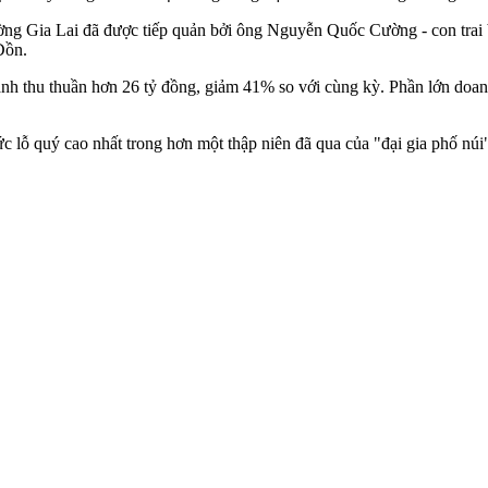
ờng Gia Lai đã được tiếp quản bởi ông Nguyễn Quốc Cường - con trai b
Đồn.
oanh thu thuần hơn 26 tỷ đồng, giảm 41% so với cùng kỳ. Phần lớn doa
 lỗ quý cao nhất trong hơn một thập niên đã qua của "đại gia phố núi