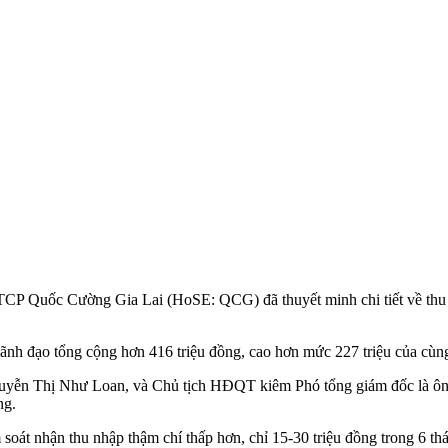
 CTCP Quốc Cường Gia Lai (HoSE: QCG) đã thuyết minh chi tiết về thu
ãnh đạo tổng cộng hơn 416 triệu đồng, cao hơn mức 227 triệu của cùn
yễn Thị Như Loan, và Chủ tịch HĐQT kiêm Phó tổng giám đốc là ông
ng.
soát nhận thu nhập thậm chí thấp hơn, chỉ 15-30 triệu đồng trong 6 t