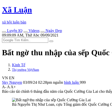
Xã Luận
xã hội luận bàn
Luyện IQ
Videos
Ngày Đẹp
09:09:09 AM, Thứ Abc 09/09/2021
Bất ngờ thu nhập của sếp Quốc
Kinh Tế
Thị trường ViệtNam
VN
EN
Sky Nguyen
03/09/24 02:28pm
nguồn
bình luận
999
A-
A
A+
Báo cáo tài chính 6 tháng đầu năm của Quốc Cường Gia Lai cho thấy
Bà Nguyễn Thị Như Loan, cựu Tổng giám đốc Quốc Cường Gi