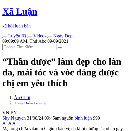
Xã Luận
xã hội luận bàn
Luyện IQ
Videos
Ngày Đẹp
09:09:09 AM, Thứ Abc 09/09/2021
“Thần dược” làm đẹp cho làn
da, mái tóc và vóc dáng được
chị em yêu thích
Ăn Chơi
Trang Điểm Làm đẹp
VN
EN
Sky Nguyen
31/08/24 09:45am
nguồn
bình luận
999
A-
A
A+
Mật ong chứa vitamin C giúp bảo vệ da khỏi những tác nhân gây