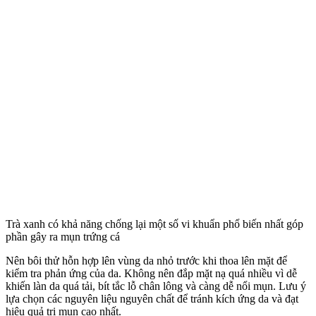
Trà xanh có khả năng chống lại một số vi khuẩn phổ biến nhất góp
phần gây ra mụn trứng cá
Nên bôi thử hỗn hợp lên vùng da nhỏ trước khi thoa lên mặt để
kiểm tra phản ứng của da. Không nên đắp mặt nạ quá nhiều vì dễ
khiến làn da quá tải, bít tắc lỗ chân lông và càng dễ nổi mụn. Lưu ý
lựa chọn các nguyên liệu nguyên chất để tránh kích ứng da và đạt
hiệu quả trị mụn cao nhất.