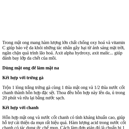
Trong mật ong mang hàm lượng lớn chất chống oxy hoá và vitamin
C giúp bảo vệ da khỏi những tác nhân gây hại từ ánh sáng mặt trời,
ngăn chặn quá trình lão hoá. Axit alpha hydroxy, axit malic... giúp
đánh bay lớp da chết của môi.
Dùng mật ong để làm mặt na
Kết hợp với trứng gà
Trộn 1 lòng trắng trứng gà cùng 1 thìa mật ong và 1/2 thìa nước cốt
chanh thành hỗn hợp đặc sệt. Thoa đều hỗn hợp này lên da, ủ trong
20 phút và rửa lại bằng nước sạch.
Kết hợp với chanh
Hỗn hợp mật ong và nước cốt chanh có tính kháng khuẩn cao, giúp
hỗ trợ cải thiện da mụn rất hiệu quả. Hàm lượng acid trong nước cốt
chanh có tác dụng ức chế mụn. Cách làm đơn giản đó là chuẩn bị 1