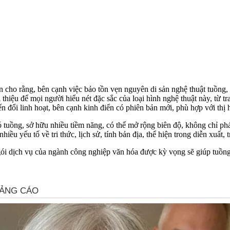
cho rằng, bên cạnh việc bảo tồn vẹn nguyên di sản nghệ thuật tuồng, c
thiệu để mọi người hiểu nét đặc sắc của loại hình nghệ thuật này, từ 
ến đổi linh hoạt, bên cạnh kinh điển có phiên bản mới, phù hợp với thị 
ồng, sở hữu nhiều tiềm năng, có thể mở rộng biên độ, không chỉ phát 
iều yếu tố về tri thức, lịch sử, tính bản địa, thể hiện trong diễn xuất, 
gói dịch vụ của ngành công nghiệp văn hóa được kỳ vọng sẽ giúp tuồng