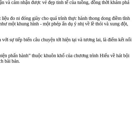
cận và cảm nhận được vẻ đẹp tinh tế của tuồng, đồng thời khám phá
iệu đo ni đóng giày cho quá trình thực hành thong dong điềm tĩnh
ò như một khung hình - một phép ẩn dụ ý nhị về lề thói và xung đột,
sự tiếp biến câu chuyện tới hiện tại và tương lai, là điểm kết nối
iện phấn hành” thuộc khuôn khổ của chương trình Hiểu về hát bội
ch bài bản.