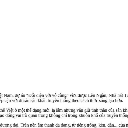
iệt Nam, dự án “Đối diện với vô cùng” vừa được Lên Ngàn, Nhà hát Tuồ
p cận với di sản sân khấu truyền thống theo cách thức sáng tạo hơn.
t thể Việt ở một thể dạng mới, lạ lẫm nhưng vẫn giữ tinh thần của sân kh
 tạo đóng vai trò quan trọng không chỉ trong khuôn khổ của truyền thố
đương đại. Trên nền âm thanh đa dạng, từ tiếng trống, kèn, đàn... của