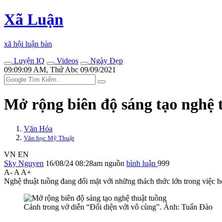
Xã Luận
xã hội luận bàn
Luyện IQ
Videos
Ngày Đẹp
09:09:09 AM, Thứ Abc 09/09/2021
Mở rộng biên độ sáng tạo nghệ 
Văn Hóa
Văn học Mỹ Thuật
VN
EN
Sky Nguyen
16/08/24 08:28am
nguồn
bình luận
999
A-
A
A+
Nghệ thuật tuồng đang đối mặt với những thách thức lớn trong việc hò
Cảnh trong vở diễn “Đối diện với vô cùng”. Ảnh: Tuấn Đào