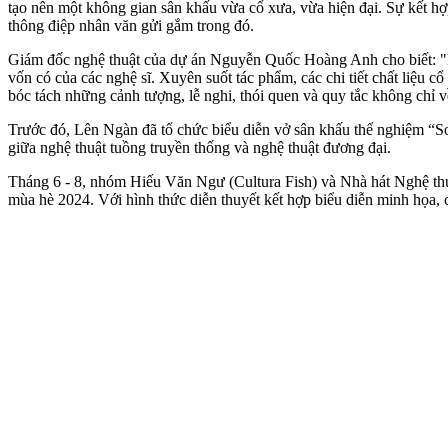
tạo nên một không gian sân khấu vừa cổ xưa, vừa hiện đại. Sự kết hợ
thông điệp nhân văn gửi gắm trong đó.
Giám đốc nghệ thuật của dự án Nguyễn Quốc Hoàng Anh cho biết: "Lê
vốn có của các nghệ sĩ. Xuyên suốt tác phẩm, các chi tiết chất liệu c
bóc tách những cảnh tượng, lễ nghi, thói quen và quy tắc không chỉ v
Trước đó, Lên Ngàn đã tổ chức biểu diễn vở sân khấu thể nghiệm “Sơn
giữa nghệ thuật tuồng truyền thống và nghệ thuật đương đại.
Tháng 6 - 8, nhóm Hiếu Văn Ngư (Cultura Fish) và Nhà hát Nghệ thu
mùa hè 2024. Với hình thức diễn thuyết kết hợp biểu diễn minh họa, c