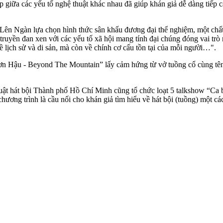
p giữa các yếu tố nghệ thuật khác nhau đã giúp khán giả dễ dàng tiếp 
n Ngàn lựa chọn hình thức sân khấu đương đại thể nghiệm, một chất l
ổ truyền đan xen với các yếu tố xã hội mang tính đại chúng đóng vai tr
ề lịch sử và di sản, mà còn về chính cơ cấu tồn tại của mỗi người…".
 Hậu - Beyond The Mountain” lấy cảm hứng từ vở tuồng cổ cùng tên với 
ật hát bội Thành phố Hồ Chí Minh cũng tổ chức loạt 5 talkshow “Ca b
hương trình là cầu nối cho khán giả tìm hiểu về hát bội (tuồng) một cá