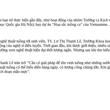
 bạn trẻ thực hiện gần đây, như hoạt động của nhóm Trường ca Kịch v
học Quốc gia Hà Nội); hay dự án “Họa sắc tuồng ca” của Vietnamme
ghệ thuật tuồng tới sinh viên, TS. Lư Thị Thanh Lê, Trường Khoa học
g của nghệ sĩ điêu luyện. Thời gian đầu, khi được giới thiệu, nhiều si
thường xem nghệ thuật hiện đại thời lượng ngắn. Nhưng sau khi tìm hiểu
hanh Lê trăn trở: “Cần có giải pháp để tôn vinh tuồng như những nước 
ật tuồng có thể biểu diễn hàng ngày, có lượng công chúng lớn. Khi giới
trích đoạn mẫu mực”.