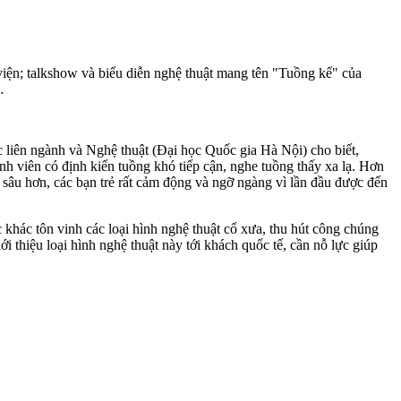
iện; talkshow và biểu diễn nghệ thuật mang tên "Tuồng kể" của
…
 liên ngành và Nghệ thuật (Đại học Quốc gia Hà Nội) cho biết,
nh viên có định kiến tuồng khó tiếp cận, nghe tuồng thấy xa lạ. Hơn
 sâu hơn, các bạn trẻ rất cảm động và ngỡ ngàng vì lần đầu được đến
khác tôn vinh các loại hình nghệ thuật cổ xưa, thu hút công chúng
 thiệu loại hình nghệ thuật này tới khách quốc tế, cần nỗ lực giúp