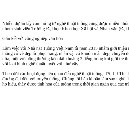
Nhiều dự án lấy cảm hứng từ nghệ thuật tuồng cũng được nhiều nhóm
nhóm sinh viên Trường Đại học Khoa học Xã hội và Nhân văn (Đại 
Gắn kết với công nghiệp văn hóa
Làm việc với Nhà hát Tuồng Việt Nam từ năm 2015 nhằm giới thiệu n
tuồng có vẻ đẹp từ phục trang, nhân vật có khuôn mẫu đẹp, chuyển độn
nữa, một vở tuồng thường kéo dài khoảng 2 tiếng trong khi giới trẻ 
với loại hình nghệ thuật tuyệt vời như vậy.
Theo dõi các hoạt động liên quan đến nghệ thuật tuồng, TS. Lư Thị T
đương đại đến với truyền thống. Chúng tôi băn khoăn làm sao nghệ thu
họ hiểu, thấy được tinh hoa của tuồng trong thời gian ngắn qua các 