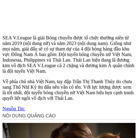
SEA V.League là giải Bóng chuyền được tổ chức thường niên từ
năm 2019 (nội dung nữ) và năm 2023 (nội dung nam). Giống như
mọi năm, giải đấu sẽ có sự tham dự của 4 đội bóng hàng đầu khu
vực Đông Nam Á bao gồm: Đội tuyển bóng chuyền nữ Việt Nam,
Indonesia, Philippines và Thái Lan. Thái Lan hiện đang là đương
kim vô địch SEA V.League cả 2 chặng và đương kim Á quân chính
là đội tuyển Việt Nam.
Về phía chủ nhà Việt Nam, tay đập Trần Thị Thanh Thúy do chưa
sang Thổ Nhĩ Kỳ thi đấu nên vẫn có tên. Với lực lượng được xem
là tốt nhất, đội tuyển bóng chuyền nữ Việt Nam hứa hẹn cạnh tranh
quyết liệt ngôi vô địch với Thái Lan.
Nguồn Tin: