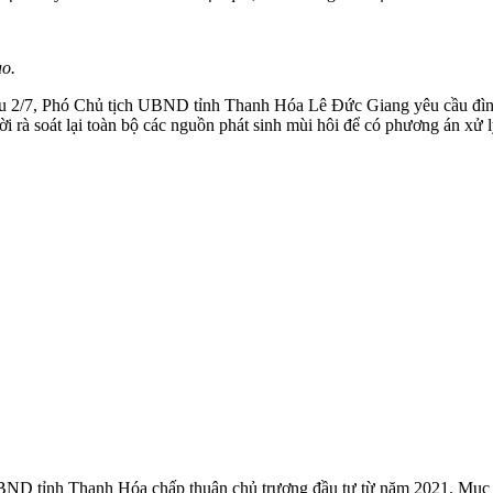
ào.
hiều 2/7, Phó Chủ tịch UBND tỉnh Thanh Hóa Lê Đức Giang yêu cầu đình
 rà soát lại toàn bộ các nguồn phát sinh mùi hôi để có phương án xử l
ND tỉnh Thanh Hóa chấp thuận chủ trương đầu tư từ năm 2021. Mục tiê