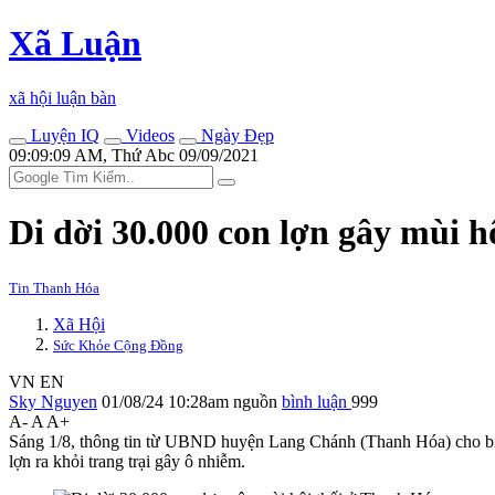
Xã Luận
xã hội luận bàn
Luyện IQ
Videos
Ngày Đẹp
09:09:09 AM, Thứ Abc 09/09/2021
Di dời 30.000 con lợn gây mùi 
Tin Thanh Hóa
Xã Hội
Sức Khỏe Cộng Đồng
VN
EN
Sky Nguyen
01/08/24 10:28am
nguồn
bình luận
999
A-
A
A+
Sáng 1/8, thông tin từ UBND huyện Lang Chánh (Thanh Hóa) cho biế
lợn ra khỏi trang trại gây ô nhiễm.