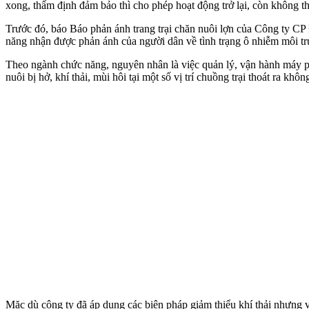
xong, thẩm định đảm bảo thì cho phép hoạt động trở lại, còn không th
Trước đó, báo Báo phản ánh trang trại chăn nuôi lợn của Công ty CP
năng nhận được phản ánh của người dân về tình trạng ô nhiễm môi trườ
Theo ngành chức năng, nguyên nhân là việc quản lý, vận hành máy phá
nuôi bị hở, khí thải, mùi hôi tại một số vị trí chuồng trại thoát ra k
Mặc dù công ty đã áp dụng các biện pháp giảm thiểu khí thải nhưng 