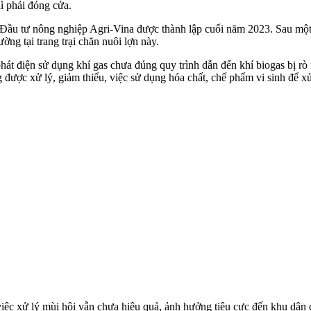
ì phải đóng cửa.
 Đầu tư nông nghiệp Agri-Vina được thành lập cuối năm 2023. Sau một
ng tại trang trại chăn nuôi lợn này.
t điện sử dụng khí gas chưa đúng quy trình dẫn đến khí biogas bị rò r
hông được xử lý, giảm thiểu, việc sử dụng hó‌a chấ‌t, chế phẩm vi sinh đ
việc xử lý mùi hôi vẫn chưa hiệu quả, ảnh hưởng tiêu cực đến khu dân