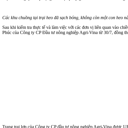
Các khu chuồng tại trại heo đã sạch bóng, không còn một con heo n
Sau khi kiểm tra thực tế và làm việc với các đơn vị liên quan vào c
Phúc của Công ty CP Đầu tư nông nghiệp Agri-Vina từ 30/7, đồng thời
Trang trại lợn của Công ty CP đầu tư nông nghiệp Agri-Vina được UB