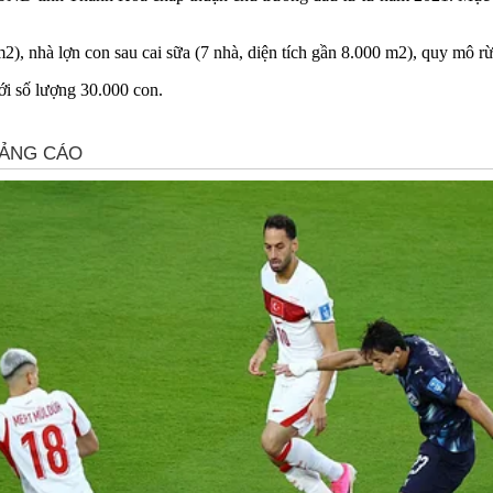
2), nhà lợn con sau cai sữa (7 nhà, diện tích gần 8.000 m2), quy mô rừn
ới số lượng 30.000 con.