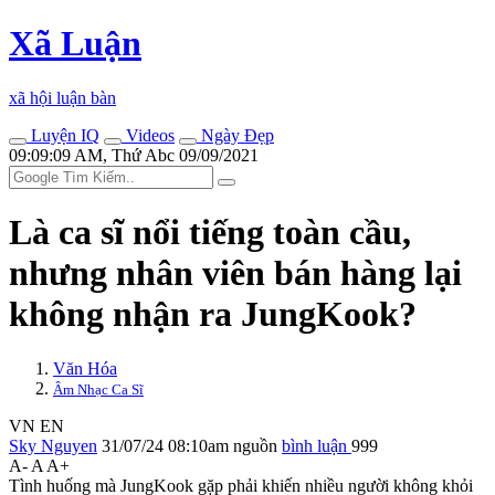
Xã Luận
xã hội luận bàn
Luyện IQ
Videos
Ngày Đẹp
09:09:09 AM, Thứ Abc 09/09/2021
Là ca sĩ nổi tiếng toàn cầu,
nhưng nhân viên bán hàng lại
không nhận ra JungKook?
Văn Hóa
Âm Nhạc Ca Sĩ
VN
EN
Sky Nguyen
31/07/24 08:10am
nguồn
bình luận
999
A-
A
A+
Tình huống mà JungKook gặp phải khiến nhiều người không khỏi