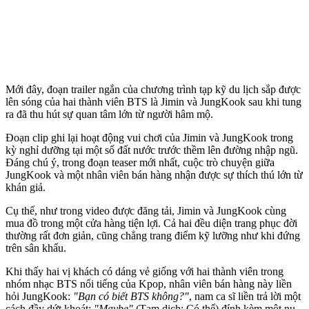
Mới đây, đoạn trailer ngắn của chương trình tạp kỹ du lịch sắp được
lên sóng của hai thành viên BTS là Jimin và JungKook sau khi tung
ra đã thu hút sự quan tâm lớn từ người hâm mộ.
Đoạn clip ghi lại hoạt động vui chơi của Jimin và JungKook trong
kỳ nghỉ dưỡng tại một số đất nước trước thềm lên đường nhập ngũ.
Đáng chú ý, trong đoạn teaser mới nhất, cuộc trò chuyện giữa
JungKook và một nhân viên bán hàng nhận được sự thích thú lớn từ
khán giả.
Cụ thể, như trong video được đăng tải, Jimin và JungKook cùng
mua đồ trong một cửa hàng tiện lợi. Cả hai đều diện trang phục đời
thường rất đơn giản, cũng chẳng trang điểm kỹ lưỡng như khi đứng
trên sân khấu.
Khi thấy hai vị khách có dáng vẻ giống với hai thành viên trong
nhóm nhạc BTS nổi tiếng của Kpop, nhân viên bán hàng này liền
hỏi JungKook:
"Bạn có biết BTS không?"
, nam ca sĩ liền trả lời một
cách đầy dứt khoát:
"Maybe"
(Tạm dịch: Có thể) đính kèm một nụ