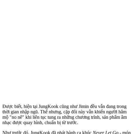
Được biết, hiện tại JungKook cũng như Jimin đều vẫn đang trong
thời gian nhập ngũ. Thế nhưng, cặp đôi này vẫn khiến người hâm
mộ "no nê" khi liên tục tung ra những chương trình, sản phẩm âm
nhạc được quay hình, chuẩn bị từ trước.
Như trước đó, JungKook đã phát hành ca khúc
Never Let Go
- món