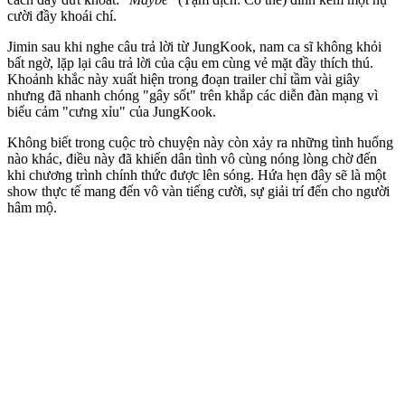
cười đầy khoái chí.
Jimin sau khi nghe câu trả lời từ JungKook, nam ca sĩ không khỏi
bất ngờ, lặp lại câu trả lời của cậu em cùng vẻ mặt đầy thích thú.
Khoảnh khắc này xuất hiện trong đoạn trailer chỉ tầm vài giây
nhưng đã nhanh chóng "gây sốt" trên khắp các diễn đàn mạng vì
biểu cảm "cưng xỉu" của JungKook.
Không biết trong cuộc trò chuyện này còn xảy ra những tình huống
nào khác, điều này đã khiến dân tình vô cùng nóng lòng chờ đến
khi chương trình chính thức được lên sóng. Hứa hẹn đây sẽ là một
show thực tế mang đến vô vàn tiếng cười, sự giải trí đến cho người
hâm mộ.