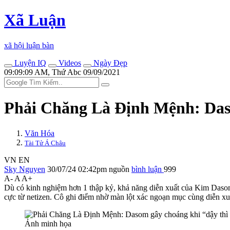
Xã Luận
xã hội luận bàn
Luyện IQ
Videos
Ngày Đẹp
09:09:09 AM, Thứ Abc 09/09/2021
Phải Chăng Là Định Mệnh: Dasom 
Văn Hóa
Tài Tử Á Châu
VN
EN
Sky Nguyen
30/07/24 02:42pm
nguồn
bình luận
999
A-
A
A+
Dù có kinh nghiệm hơn 1 thập kỷ, khả năng diễn xuất của Kim Daso
cực từ netizen. Cô ghi điểm nhờ màn lột xác ngoạn mục cùng diễn xuấ
Ảnh minh họa