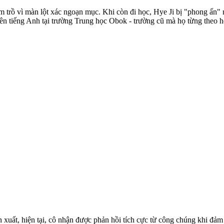
m trồ vì màn lột xác ngoạn mục. Khi còn đi học, Hye Ji bị "phong ấn"
o viên tiếng Anh tại trường Trung học Obok - trường cũ mà họ từng theo
xuất, hiện tại, cô nhận được phản hồi tích cực từ công chúng khi đả