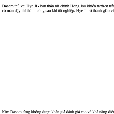
Dasom thủ vai Hye Ji - bạn thân nữ chính Hong Joo khiến
netizen
trầ
có màn dậ‌y th‌ì thành công sau khi tốt nghiệp. Hye Ji trở thành giá
Kim Dasom từng không được khán giả đánh giá cao về khả năng diễn 