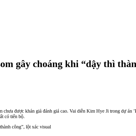
gây choáng khi “dậ‌y th‌ì thành
m chưa được khán giả đánh giá cao. Vai diễn Kim Hye Ji trong dự án
t có tiến bộ.