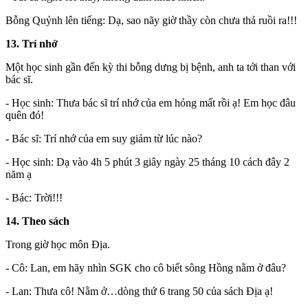
Bỗng Quỷnh lên tiếng: Dạ, sao nãy giờ thầy còn chưa thả ruồi ra!!!
13. Trí nhớ
Một học sinh gần đến kỳ thi bỗng dưng bị bệnh, anh ta tới than với
bác sĩ.
- Học sinh: Thưa bác sĩ trí nhớ của em hỏng mất rồi ạ! Em học đâu
quên đó!
- Bác sĩ: Trí nhớ của em suy giảm từ lúc nào?
- Học sinh: Dạ vào 4h 5 phút 3 giây ngày 25 tháng 10 cách đây 2
năm ạ
- Bác: Trời!!!
14. Theo sách
Trong giờ học môn Địa.
- Cô: Lan, em hãy nhìn SGK cho cô biết sông Hồng nằm ở đâu?
- Lan: Thưa cô! Nằm ở…dòng thứ 6 trang 50 của sách Địa ạ!