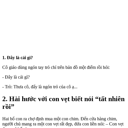
1. Đây là cái gì?
Cô giáo dùng ngón tay trỏ chỉ trên bản đồ một điểm rồi hỏi:
- Đây là cái gì?
- Trò: Thưa cô, đấy là ngón trỏ của cô ạ...
2. Hài hước với con vẹt biết nói “tất nhiên
rồi”
Hai bố con ra chợ định mua một con chim. Đến cửa hàng chim,
người chủ mang ra một con vẹt rất đẹp, đứa con liền nói: – Con vẹt