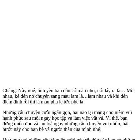
Chàng: Này nhé, tình yêu ban đầu có màu nho, nói láy ra là… Mò
nhau, kế đến nó chuyển sang màu lam là…làm nhau và khi đến
điểm đỉnh rồi thì là màu pha lê tức phê la!
Những câu chuyện cười ngắn gọn, hại não lại mang cho niềm vui
hạnh phúc sau mỗi ngày học tập và làm việc vất vả. Vì thế, bạn
đừng quên đọc và lan toả ngay những câu chuyện vui nhộn, hài
hước này cho bạn bè và người thân của mình nhé!
Hy vọng với những câu chuyện cười này sẽ giúp các bạn có những