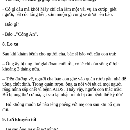
- Có gì đâu mà khó! Mày chỉ cần làm một vài vụ ăn cướp, giết
người, bắt cóc tống tiền, sớm muộn gì cũng sẽ được lên báo.
- Báo gì?
- Báo..."Công An".
8. Lo xa
Sau khi khám bệnh cho người cha, bác sĩ bảo với cậu con trai:
– Ông ấy bị ung thư giai đoạn cuối rồi, có lẽ chỉ còn sống được
khoảng 3 tháng nữa.
– Trên đường về, người cha bảo con ghé vào quán rượu gần nhà để
uống chút đỉnh. Trong quán rượu, ông ta nói với tất cả mọi người
rằng mình sắp chết vì bệnh AIDS. Thấy vậy, người con thắc mắc:
Bố bị ung thư cơ mà, tại sao lại nhận mình bị căn bệnh thế kỷ đó?
– Bố không muốn kẻ nào léng phéng với mẹ con sau khi bố qua
đời.
9. Lời khuyên tốt
- Tại sao ông lại giết vợ mình?