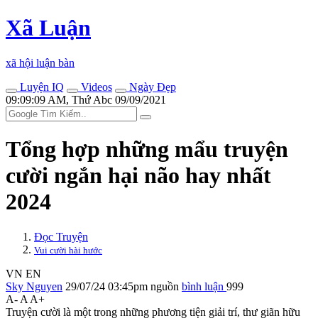
Xã Luận
xã hội luận bàn
Luyện IQ
Videos
Ngày Đẹp
09:09:09 AM, Thứ Abc 09/09/2021
Tổng hợp những mẩu truyện
cười ngắn hại não hay nhất
2024
Đọc Truyện
Vui cười hài hước
VN
EN
Sky Nguyen
29/07/24 03:45pm
nguồn
bình luận
999
A-
A
A+
Truyện cười là một trong những phương tiện giải trí, thư giãn hữu