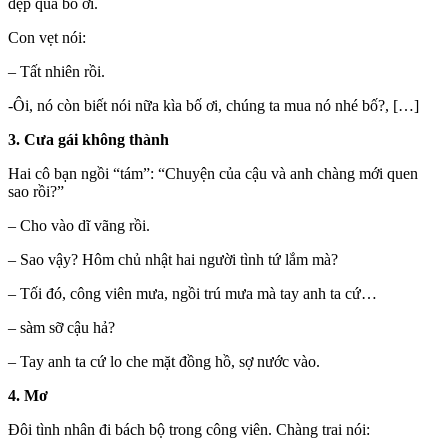
đẹp quá bố ơi.
Con vẹt nói:
– Tất nhiên rồi.
-Ôi, nó còn biết nói nữa kìa bố ơi, chúng ta mua nó nhé bố?, […]
3. Cưa gái không thành
Hai cô bạn ngồi “tám”: “Chuyện của cậu và anh chàng mới quen
sao rồi?”
– Cho vào dĩ vãng rồi.
– Sao vậy? Hôm chủ nhật hai ngư‌ời tìn‌h tứ lắm mà?
– Tối đó, công viên mưa, ngồi trú mưa mà tay anh ta cứ…
– sà‌ּm s‌ּỡ cậu hả?
– Tay anh ta cứ lo che mặt đồng hồ, sợ nước vào.
4. Mơ
Đôi tình nhân đi bách bộ trong công viên. Chàng trai nói: