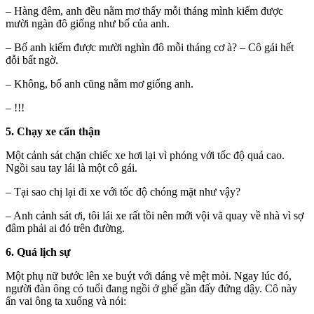
– Hàng đêm, anh đều nằm mơ thấy mỗi tháng mình kiếm được
mười ngàn đô giống như bố của anh.
– Bố anh kiếm được mười nghìn đô mỗi tháng cơ à? – Cô gái hết
đỗi bất ngờ.
– Không, bố anh cũng nằm mơ giống anh.
– !!!
5. Chạy xe cẩn thận
Một cảnh sát chặn chiếc xe hơi lại vì phóng với tốc độ quá cao.
Ngồi sau tay lái là một cô gái.
– Tại sao chị lại đi xe với tốc độ chóng mặt như vậy?
– Anh cảnh sát ơi, tôi lái xe rất tồi nên mới vội vã quay về nhà vì sợ
đâm phải ai đó trên đường.
6. Quá lịch sự
Một phụ nữ bước lên xe buýt với dáng vẻ mệt mỏi. Ngay lúc đó,
người đàn ông có tuổi đang ngồi ở ghế gần đấy đứng dậy. Cô này
ấn vai ông ta xuống và nói: