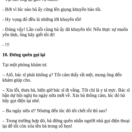
- Bởi vì lúc nào bà ấy cũng lên giọng khuyên bảo tôi.
- Hy vọng đó đều là những lời khuyên tốt!
- Đúng vậy! Lần cuối cùng bà ấy đã khuyên tôi: Nếu thực sự muốn
yên tĩnh, ông hãy giết tôi đi!
- !!!
10. Đừng quên gọi lại
Tại một phòng khám tư.
– Alô, bác sĩ phải không ạ? Tôi cảm thấy rất mệt, mong ông đến
khám giúp cho.
– Xin lỗi, thưa bà, hiện giờ bác sĩ đi vắng. Tôi chỉ là y tá trực. Bác sĩ
bận dự hội nghị ba ngày nữa mới về. Xin bà thông cảm, lúc đó bà
hãy gọi điện lại nhé.
– Ba ngày nữa ư? Nhưng đến lúc đó tôi chết rồi thì sao?
– Trong trường hợp đó, bà đừng quên nhắn người nhà gọi điện thoại
lại để tôi còn xóa tên bà trong sổ hẹn!