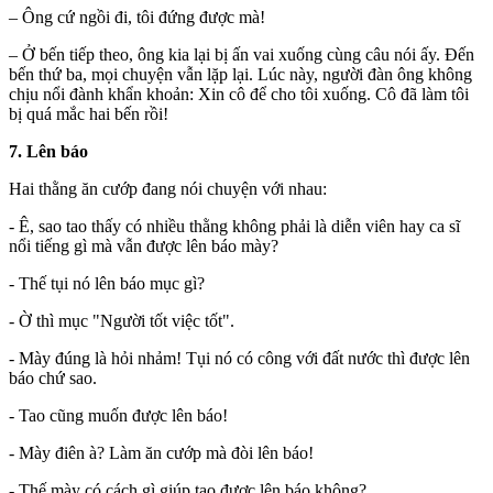
– Ông cứ ngồi đi, tôi đứng được mà!
– Ở bến tiếp theo, ông kia lại bị ấn vai xuống cùng câu nói ấy. Đến
bến thứ ba, mọi chuyện vẫn lặp lại. Lúc này, người đàn ông không
chịu nổi đành khẩn khoản: Xin cô để cho tôi xuống. Cô đã làm tôi
bị quá mắc hai bến rồi!
7. Lên báo
Hai thằng ăn cướp đang nói chuyện với nhau:
- Ê, sao tao thấy có nhiều thằng không phải là diễn viên hay ca sĩ
nổi tiếng gì mà vẫn được lên báo mày?
- Thế tụi nó lên báo mục gì?
- Ờ thì mục "Người tốt việc tốt".
- Mày đúng là hỏi nhảm! Tụi nó có công với đất nước thì được lên
báo chứ sao.
- Tao cũng muốn được lên báo!
- Mày điên à? Làm ăn cướp mà đòi lên báo!
- Thế mày có cách gì giúp tao được lên báo không?