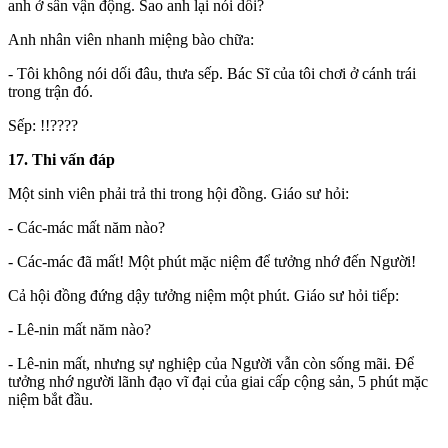
anh ở sân vận động. Sao anh lại nói dối?
Anh nhân viên nhanh miệng bào chữa:
- Tôi không nói dối đâu, thưa sếp. Bác Sĩ của tôi chơi ở cánh trái
trong trận đó.
Sếp: !!????
17. Thi vấn đáp
Một sinh viên phải trả thi trong hội đồng. Giáo sư hỏi:
- Các-mác mất năm nào?
- Các-mác đã mất! Một phút mặc niệm để tưởng nhớ đến Người!
Cả hội đồng đứng dậy tưởng niệm một phút. Giáo sư hỏi tiếp:
- Lê-nin mất năm nào?
- Lê-nin mất, nhưng sự nghiệp của Người vẫn còn sống mãi. Ðể
tưởng nhớ người lãnh đạo vĩ đại của giai cấp cộn‌g sả‌n, 5 phút mặc
niệm bắt đầu.