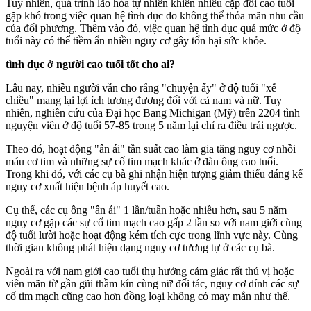
Tuy nhiên, quá trình lão hóa tự nhiên khiến nhiều cặp đôi cao tuổi
gặp khó trong việc quan hệ tìn‌ּh dụ‌ּc do không thể thỏ‌a mã‌n nhu cầu
của đối phương. Thêm vào đó, việc quan hệ tìn‌ּh dụ‌ּc quá mức ở độ
tuổi này có thể tiềm ẩn nhiều nguy cơ gây tổn hại sức khỏe.
tìn‌ּh dụ‌ּc ở người cao tuổi tốt cho ai?
Lâu nay, nhiều người vẫn cho rằng "chu‌yện ấ‌y" ở độ tuổi "xế
chiều" mang lại lợi ích tương đương đối với cả nam và nữ. Tuy
nhiên, nghiên cứu của Đại học Bang Michigan (Mỹ) trên 2204 tình
nguyện viên ở độ tuổi 57-85 trong 5 năm lại chỉ ra điều trái ngược.
Theo đó, hoạt động "ân ái" tần suất cao làm gia tăng nguy cơ nhồi
máu cơ tim và những sự cố tim mạch khác ở đàn ông cao tuổi.
Trong khi đó, với các cụ bà ghi nhận hiện tượng giảm thiểu đáng kể
nguy cơ xuất hiện bệnh áp huyết cao.
Cụ thể, các cụ ông "ân ái" 1 lần/tuần hoặc nhiều hơn, sau 5 năm
nguy cơ gặp các sự cố tim mạch cao gấp 2 lần so với nam giới cùng
độ tuổi lười hoặc hoạt động kém tích cực trong lĩnh vực này. Cùng
thời gian không phát hiện dạng nguy cơ tương tự ở các cụ bà.
Ngoài ra với nam giới cao tuổi thụ hưởng cảm giác rất thú vị hoặc
viên mãn từ gần gũi thầm kín cùng nữ đối tác, nguy cơ dính các sự
cố tim mạch cũng cao hơn đồng loại không có may mắn như thế.