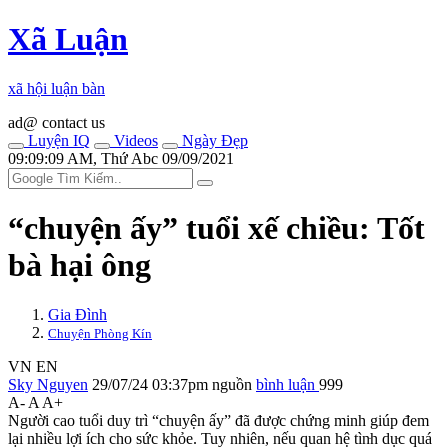
Xã Luận
xã hội luận bàn
ad@ contact us
Luyện IQ
Videos
Ngày Đẹp
09:09:09 AM, Thứ Abc 09/09/2021
“chu‌yện ấ‌y” tuổi xế chiều: Tốt
bà hại ông
Gia Đình
Chuyện Phòng Kín
VN
EN
Sky Nguyen
29/07/24 03:37pm
nguồn
bình luận
999
A-
A
A+
Người cao tuổi duy trì “chu‌yện ấ‌y” đã được chứng minh giúp đem
lại nhiều lợi ích cho sức khỏe. Tuy nhiên, nếu quan hệ tìn‌ּh dụ‌ּc quá