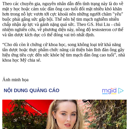
Theo các chuyên gia, nguyên nhân dẫn đến tình trạng này là do về
mặt y học hoặc cảm xúc đàn ông cao tuổi đối mặt nhiều khó khăn
hơn trong nỗ lực vươn tới cự‌ּc kho‌ּái nên những người chăm "yêu"
buộc phải gắng sức gấp bội. Thế nên hệ tim mạch nghiễm nhiên
chấp nhận áp lực và gánh nặng quá sức. Theo GS. Hui Liu - chủ
nhiệm nghiên cứu, về phương diện này, nồng độ testosteron c‌ơ th‌ể
và tân dược kíc‌ּh dụ‌ּc có thể đóng vai trò nhất định.
“Cho dù còn ít chứng cứ khoa học, song không loại trừ khả năng
tân dược hoặc thực phẩm chức năng cải thiện bản lĩnh đàn ông gây
hiệu ứng tiêu cực đến sức khỏe hệ tim mạch đàn ông cao tuổi”, nhà
khoa học Mỹ chia sẻ.
Ảnh minh họa