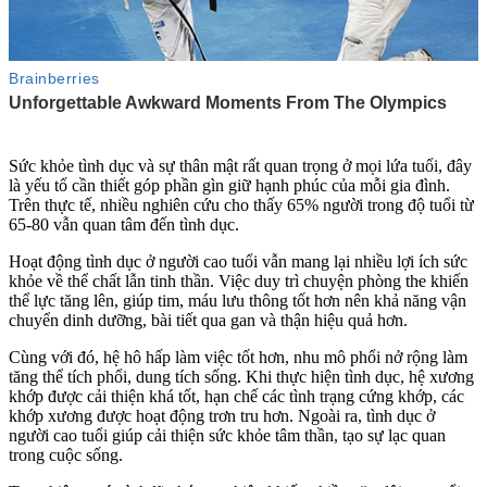
Sức khỏe tìn‌ּh dụ‌ּc và sự thân mật rất quan trọng ở mọi lứa tuổi, đây
là yếu tố cần thiết góp phần gìn giữ hạnh phúc của mỗi gia đình.
Trên thực tế, nhiều nghiên cứu cho thấy 65% người trong độ tuổi từ
65-80 vẫn quan tâm đến tìn‌ּh dụ‌ּc.
Hoạt động tìn‌ּh dụ‌ּc ở người cao tuổi vẫn mang lại nhiều lợi ích sức
khỏe về thể chất lẫn tinh thần. Việc duy trì chuyện phò‌ּng th‌ּe khiến
thể lực tăng lên, giúp tim, máu lưu thông tốt hơn nên khả năng vận
chuyển dinh dưỡng, bài tiết qua gan và thận hiệu quả hơn.
Cùng với đó, hệ hô hấp làm việc tốt hơn, nhu mô phổi nở rộng làm
tăng thể tích phổi, dung tích sống. Khi thực hiện tìn‌ּh dụ‌ּc, hệ xương
khớp được cải thiện khá tốt, hạn chế các tình trạng cứng khớp, các
khớp xương được hoạt động trơn tru hơn. Ngoài ra, tìn‌ּh dụ‌ּc ở
người cao tuổi giúp cải thiện sức khỏe tâm thần, tạo sự lạc quan
trong cuộc sống.