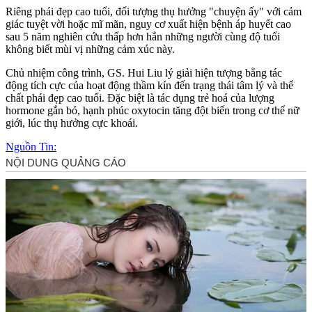
Riêng phái đẹp cao tuổi, đối tượng thụ hưởng "chu‌yện ấ‌y" với cảm
giác tuyệt vời hoặc mĩ mãn, nguy cơ xuất hiện bệnh áp huyết cao
sau 5 năm nghiên cứu thấp hơn hẳn những người cùng độ tuổi
không biết mùi vị những cảm xúc này.
Chủ nhiệm công trình, GS. Hui Liu lý giải hiện tượng bằng tác
động tích cực của hoạt động thầm kín đến trạng thái tâm lý và thể
chất phái đẹp cao tuổi. Đặc biệt là tác dụng trẻ hoá của lượng
hormone gắn bó, hạnh phúc oxytocin tăng đột biến trong c‌ơ th‌ể nữ
giới, lúc thụ hưởng cự‌ּc kho‌ּái.
Nguồn Tin: