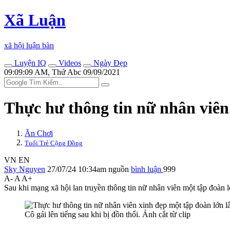
Xã Luận
xã hội luận bàn
Luyện IQ
Videos
Ngày Đẹp
09:09:09 AM, Thứ Abc 09/09/2021
Thực hư thông tin nữ nhân viên
Ăn Chơi
Tuổi Trẻ Cộng Đồng
VN
EN
Sky Nguyen
27/07/24 10:34am
nguồn
bình luận
999
A-
A
A+
Sau khi mạng xã hội lan truyền thông tin nữ nhân viên một tập đoà
Cô gái lên tiếng sau khi bị đồn thổi. Ảnh cắt từ clip