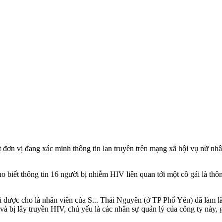
ơn vị đang xác minh thông tin lan truyền trên mạng xã hội vụ nữ nhân
ết thông tin 16 người bị nhiễm HIV liên quan tới một cô gái là thông 
gái được cho là nhân viên của S... Thái Nguyên (ở TP Phổ Yên) đã làm 
và bị lây truyền HIV, chủ yếu là các nhân sự quản lý của công ty này,