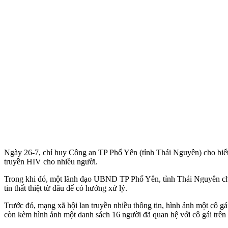
Ngày 26-7, chỉ huy Công an TP Phổ Yên (tỉnh Thái Nguyên) cho biết đ
truyền HIV cho nhiều người.
Trong khi đó, một lãnh đạo UBND TP Phổ Yên, tỉnh Thái Nguyên cho bi
tin thất thiệt từ đâu để có hướng xử lý.
Trước đó, mạng xã hội lan truyền nhiều thông tin, hình ảnh một cô 
còn kèm hình ảnh một danh sách 16 người đã quan hệ với cô gái trên 