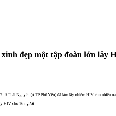
 xinh đẹp một tập đoàn lớn lây 
n lớn ở Thái Nguyên (ở TP Phổ Yên) đã làm lây nhiễm HIV cho nhiều n