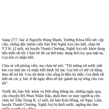
Sáng 27/7, bác sĩ Nguyễn Hùng Mạnh, Trưởng Khoa Hồi sức cấp
cứu, chống độc (bệnh viện Sản Nhi Nghệ An) cho biết, cháu bé
T.T.K. (2 tuổi, trú huyện Thanh Chương, Nghệ An) sức khỏe đang
tiến triển rất tốt. Cháu bé đã cai thở máy, đang thở oxy qua mặt nạ.
Gọi hỏi có nhận biết.
Chia sẻ với phóng viên, mẹ cháu bé nói: "Tôi mừng rơi nước mắt
khi con tỉnh táo và nhận biết được bố mẹ. Gọi hỏi có thể cứ động
theo để trả lời. Con tôi được cứu sống là điều kỳ diệu. Gia đình rất
biết ơn các y, bác sĩ đã ngày đêm nỗ lực giành lại sự sống cho con
tôi".
Trước đó, báo Sức khỏe và Đời sống thông tin, những ngày qua,
câu chuyện BS Phan Nhân Hậu, đuổi theo xe máy người lạ cứu
cháu bé Trần Trung K. (2 tuổi, trú bản Kim Hồng, xã Ngọc Lâm,
huyện Thanh Chương, Nghệ An) bị đuối nước, ngừng tim làm
nhiều người xúc động.