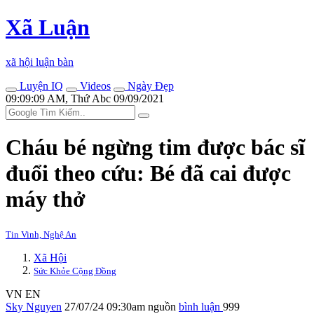
Xã Luận
xã hội luận bàn
Luyện IQ
Videos
Ngày Đẹp
09:09:09 AM, Thứ Abc 09/09/2021
Cháu bé ngừng tim được bác sĩ
đuổi theo cứu: Bé đã cai được
máy thở
Tin Vinh, Nghệ An
Xã Hội
Sức Khỏe Cộng Đồng
VN
EN
Sky Nguyen
27/07/24 09:30am
nguồn
bình luận
999