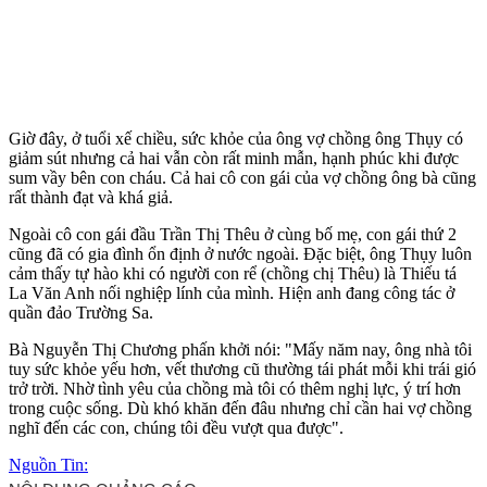
Giờ đây, ở tuổi xế chiều, sức khỏe của ông vợ chồng ông Thụy có
giảm sút nhưng cả hai vẫn còn rất minh mẫn, hạnh phúc khi được
sum vầy bên con cháu. Cả hai cô con gái của vợ chồng ông bà cũng
rất thành đạt và khá giả.
Ngoài cô con gái đầu Trần Thị Thêu ở cùng bố mẹ, con gái thứ 2
cũng đã có gia đình ổn định ở nước ngoài. Đặc biệt, ông Thụy luôn
cảm thấy tự hào khi có người con rể (chồng chị Thêu) là Thiếu tá
La Văn Anh nối nghiệp lính của mình. Hiện anh đang công tác ở
quần đảo Trường Sa.
Bà Nguyễn Thị Chương phấn khởi nói: "Mấy năm nay, ông nhà tôi
tuy sức khỏe yếu hơn, vết thương cũ thường tái phát mỗi khi trái gió
trở trời. Nhờ tình yêu của chồng mà tôi có thêm nghị lực, ý trí hơn
trong cuộc sống. Dù khó khăn đến đâu nhưng chỉ cần hai vợ chồng
nghĩ đến các con, chúng tôi đều vượt qua được".
Nguồn Tin: