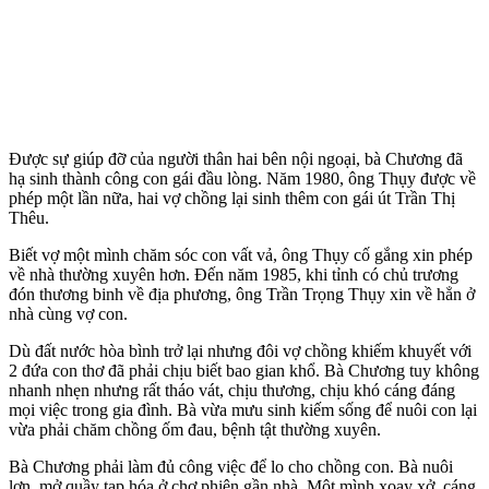
Được sự giúp đỡ của người thân hai bên nội ngoại, bà Chương đã
hạ sinh thành công con gái đầu lòng. Năm 1980, ông Thụy được về
phép một lần nữa, hai vợ chồng lại sinh thêm con gái út Trần Thị
Thêu.
Biết vợ một mình chăm sóc con vất vả, ông Thụy cố gắng xin phép
về nhà thường xuyên hơn. Đến năm 1985, khi tỉnh có chủ trương
đón thương binh về địa phương, ông Trần Trọng Thụy xin về hẳn ở
nhà cùng vợ con.
Dù đất nước hòa bình trở lại nhưng đôi vợ chồng khiếm khuyết với
2 đứa con thơ đã phải chịu biết bao gian khổ. Bà Chương tuy không
nhanh nhẹn nhưng rất tháo vát, chịu thương, chịu khó cáng đáng
mọi việc trong gia đình. Bà vừa mưu sinh kiếm sống để nuôi con lại
vừa phải chăm chồng ốm đau, bệnh tật thường xuyên.
Bà Chương phải làm đủ công việc để lo cho chồng con. Bà nuôi
lợn, mở quầy tạp hóa ở chợ phiên gần nhà. Một mình xoay xở, cáng