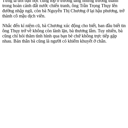
Từng là đôi bạn học cùng lớp ở trường làng nhưng trưởng thành
trong hoàn cảnh đất nước chiến tranh, ông Trần Trọng Thụy lên
đường nhập ngũ, còn bà Nguyễn Thị Chương ở lại hậu phương, trở
thành cô mậu dịch viên.
Nhắc đến kỉ niệm cũ, bà Chương xúc động cho biết, ban đầu biết tin
ông Thụy trở về không còn lành lặn, bà thương lắm. Tuy nhiên, bà
cũng chỉ hỏi thăm tình hình qua bạn bè chứ không trực tiếp gặp
nhau. Bản thân bà cũng là người có khiếm khuyết ở chân.