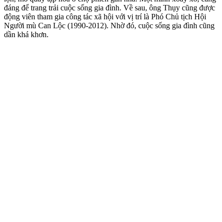
đáng để trang trải cuộc sống gia đình. Về sau, ông Thụy cũng được
động viên tham gia công tác xã hội với vị trí là Phó Chủ tịch Hội
Người mù Can Lộc (1990-2012). Nhờ đó, cuộc sống gia đình cũng
dần khá khơn.