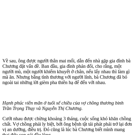
Về sau, ông được người thân mai mối, dẫn đến nhà gặp gia đình bà
Chương đặt vấn đề. Ban đầu, gia đình phản đối, cho rằng, một
người mù, một người khiếm khuyết ở chân, nếu lấy nhau thì làm gì
mà ăn. Nhưng bằng tình thương với người lính, bà Chương đã bỏ
ngoài tai những lời gièm pha thiên hạ để đến với nhau.
Hạnh phúc viên mãn ở tuổi xế chiều của vợ chồng thương binh
Trần Trọng Thụy và Nguyễn Thị Chương.
Cưới nhau được chừng khoảng 3 tháng, cuộc sống khó khăn chồng
chất. Vợ chồng phải ly biệt, bởi ông bệnh tật tái phát phải trở lại đơn
vị an dưỡng, điều trị. Đó cũng là lúc bà Chương biết mình mang
thai đứa con gái đầu lòng.