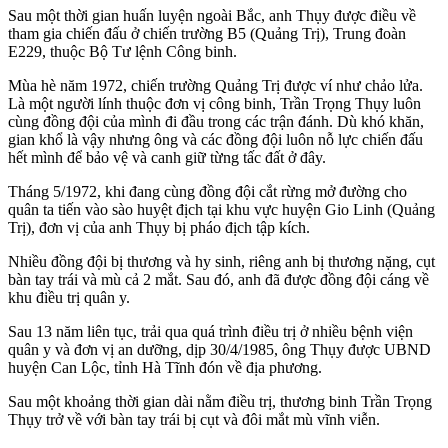
Sau một thời gian huấn luyện ngoài Bắc, anh Thụy được điều về
tham gia chiến đấu ở chiến trường B5 (Quảng Trị), Trung đoàn
E229, thuộc Bộ Tư lệnh Công binh.
Mùa hè năm 1972, chiến trường Quảng Trị được ví như chảo lửa.
Là một người lính thuộc đơn vị công binh, Trần Trọng Thụy luôn
cùng đồng đội của mình đi đầu trong các trận đánh. Dù khó khăn,
gian khổ là vậy nhưng ông và các đồng đội luôn nỗ lực chiến đấu
hết mình để bảo vệ và canh giữ từng tấc đất ở đây.
Tháng 5/1972, khi đang cùng đồng đội cắt rừng mở đường cho
quân ta tiến vào sào huyệt địch tại khu vực huyện Gio Linh (Quảng
Trị), đơn vị của anh Thụy bị pháo địch tập kích.
Nhiều đồng đội bị thương và hy sinh, riêng anh bị thương nặng, cụt
bàn tay trái và mù cả 2 mắt. Sau đó, anh đã được đồng đội cáng về
khu điều trị quân y.
Sau 13 năm liên tục, trải qua quá trình điều trị ở nhiều bệnh viện
quân y và đơn vị an dưỡng, dịp 30/4/1985, ông Thụy được UBND
huyện Can Lộc, tỉnh Hà Tĩnh đón về địa phương.
Sau một khoảng thời gian dài nằm điều trị, thương binh Trần Trọng
Thụy trở về với bàn tay trái bị cụt và đôi mắt mù vĩnh viễn.