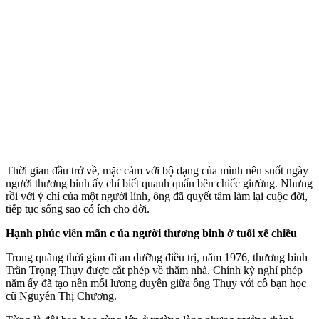
Thời gian đầu trở về, mặc cảm với bộ dạng của mình nên suốt ngày
người thương binh ấy chỉ biết quanh quẩn bên chiếc giường. Nhưng
rồi với ý chí của một người lính, ông đã quyết tâm làm lại cuộc đời,
tiếp tục sống sao có ích cho đời.
Hạnh phúc viên mãn c ủa người thương binh ở tuổi xế chiều
Trong quãng thời gian đi an dưỡng điều trị, năm 1976, thương binh
Trần Trọng Thụy được cắt phép về thăm nhà. Chính kỳ nghỉ phép
năm ấy đã tạo nên mối lương duyên giữa ông Thụy với cô bạn học
cũ Nguyễn Thị Chương.