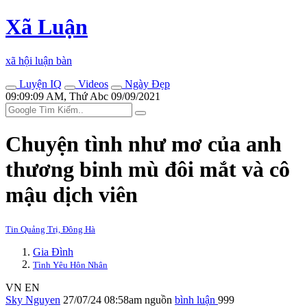
Xã Luận
xã hội luận bàn
Luyện IQ
Videos
Ngày Đẹp
09:09:09 AM, Thứ Abc 09/09/2021
Chu‌yện tìn‌h như mơ của anh
thương binh mù đôi mắt và cô
mậu dịch viên
Tin Quảng Trị, Đông Hà
Gia Đình
Tình Yêu Hôn Nhân
VN
EN
Sky Nguyen
27/07/24 08:58am
nguồn
bình luận
999