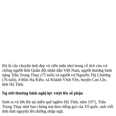
Đó là câu chu‌yện tìn‌h đẹp và viên mãn như trong cổ tích của vợ
chồng người lính Quân đội nhân dân Việt Nam, người thương binh
nặng Trần Trọng Thụy (75 tuổi) và người vợ Nguyễn Thị Chương
(76 tuổi), ở thôn Hạ Kiều, xã Khánh Vĩnh Yên, huyện Can Lộc,
tỉnh Hà Tĩnh.
Ng ười thương binh nghị lực vượt lên số phận
Sinh ra và lớn lên tại miền quê nghèo Hà Tĩnh, năm 1971, Trần
Trọng Thụy như bao chàng trai theo tiếng gọi của Tổ quốc, anh viết
đơn tình nguyện lên đường nhập ngũ.