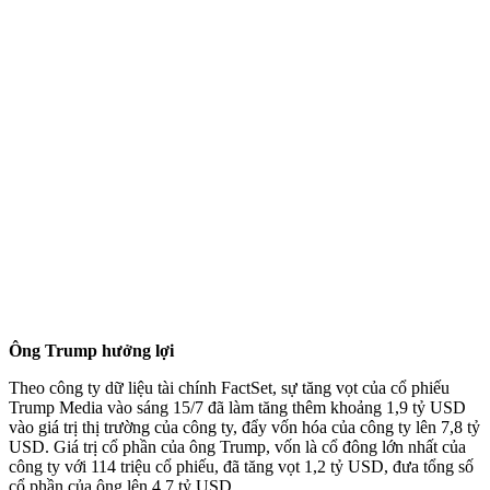
Ông Trump hưởng lợi
Theo công ty dữ liệu tài chính FactSet, sự tăng vọt của cổ phiếu
Trump Media vào sáng 15/7 đã làm tăng thêm khoảng 1,9 tỷ USD
vào giá trị thị trường của công ty, đẩy vốn hóa của công ty lên 7,8 tỷ
USD. Giá trị cổ phần của ông Trump, vốn là cổ đông lớn nhất của
công ty với 114 triệu cổ phiếu, đã tăng vọt 1,2 tỷ USD, đưa tổng số
cổ phần của ông lên 4,7 tỷ USD.