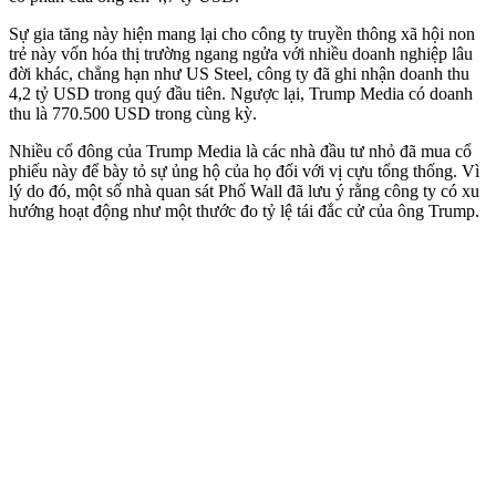
Sự gia tăng này hiện mang lại cho công ty truyền thông xã hội non
trẻ này vốn hóa thị trường ngang ngửa với nhiều doanh nghiệp lâu
đời khác, chẳng hạn như US Steel, công ty đã ghi nhận doanh thu
4,2 tỷ USD trong quý đầu tiên. Ngược lại, Trump Media có doanh
thu là 770.500 USD trong cùng kỳ.
Nhiều cổ đông của Trump Media là các nhà đầu tư nhỏ đã mua cổ
phiếu này để bày tỏ sự ủng hộ của họ đối với vị cựu tổng thống. Vì
lý do đó, một số nhà quan sát Phố Wall đã lưu ý rằng công ty có xu
hướng hoạt động như một thước đo tỷ lệ tái đắc cử của ông Trump.