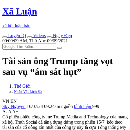
Xã Luận
xã hội luận bàn
Luyện IQ
Videos
Ngày Đẹp
09:09:09 AM, Thứ Abc 09/09/2021
Tài sản ông Trump tăng vọt
sau vụ “ám sát hụt”
Thế Giới
Nhân Vật Lịch Sử
VN
EN
Sky Nguyen
16/07/24 09:24am
nguồn
bình luận
999
A-
A
A+
Cổ phiếu phiếu công ty mẹ Trump Media and Technology của mạng
xã hội Truth Social đã tăng dựng đứng trong phiên 15/7, kéo theo
tài sản của cổ đông lớn nhất của công ty này là cựu Tổng thống Mỹ