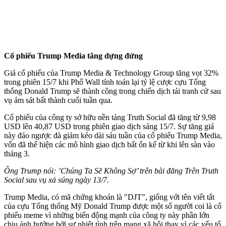
Cổ phiếu Trump Media tăng dựng đứng
Giá cổ phiếu của Trump Media & Technology Group tăng vọt 32%
trong phiên 15/7 khi Phố Wall tính toán lại tỷ lệ cược cựu Tổng
thống Donald Trump sẽ thành công trong chiến dịch tái tranh cử sau
vụ ám sát bất thành cuối tuần qua.
Cổ phiếu của công ty sở hữu nền tảng Truth Social đã tăng từ 9,98
USD lên 40,87 USD trong phiên giao dịch sáng 15/7. Sự tăng giá
này đảo ngược đà giảm kéo dài sáu tuần của cổ phiếu Trump Media,
vốn đã thể hiện các mô hình giao dịch bất ổn kể từ khi lên sàn vào
tháng 3.
Ông Trump nói: ’Chúng Ta Sẽ Không Sợ’ trên bài đăng Trên Truth
Social sau vụ xả súng ngày 13/7.
Trump Media, có mã chứng khoán là "DJT", giống với tên viết tắt
của cựu Tổng thống Mỹ Donald Trump được một số người coi là cổ
phiếu meme vì những biến động mạnh của công ty này phần lớn
chịu ảnh hưởng bởi sự nhiệt tình trên mạng xã hội thay vì các yếu tố