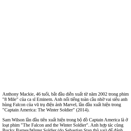
Anthony Mackie, 46 tuổi, bắt đầu diễn xuất từ năm 2002 trong phim
"8 Mile" của ca sĩ Eminem. Anh nổi tiếng toàn cầu nhờ vai siêu anh
hùng Falcon của vũ trụ điện ảnh Marvel, lần đầu xuất hiện trong
"Captain America: The Winter Soldier" (2014).
Sam Wilson lần đầu tiên xuất hiện trong bộ đồ Captain America là ở
loạt phim "The Falcon and the Winter Soldier". Anh hợp tác cùng
Bucky Barnes/Winter Soldier (do Sebastian Stan thủ vai) để đánh