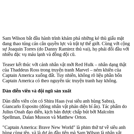
Sam Wilson bắt đầu hành trình khám phá những kẻ thù giấu mặt
đang thao túng cán cân quyền lực và trật tự thế giới. Cùng với cộng
sự Joaquin Torres (do Danny Ramirez thủ vai), họ phải đối đầu với
nhiều đặc vụ máu lạnh và đồng đội cũ.
Teaser kết thúc với cảnh nhân vật mới Red Hulk – nhân dạng thật
của Thaddeus Ross trong truyện tranh Marvel – ném khiên của
Captain America xuống đất. Tuy nhiên, không rõ liệu phần bốn
Captain America có theo nguyên tác truyện tranh hay không.
Dàn diễn viên và đội ngũ sản xuất
Dàn diễn viên còn có Shira Haas (vai siêu anh hùng Sabra),
Giancarlo Esposito (đóng nhân vật phản diện bí ẩn). Tác phẩm do
Julius Onah đạo diễn, kịch bản được chấp bút bởi Malcolm
Spellman, Dalan Musson và Matthew Orton.
"Captain America: Brave New World" là phim thứ tư về siêu anh
hùng cùng tên, và là dự án đầu tiên mà Sam Wilson là nhân vật