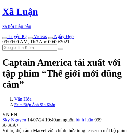
Xã Luận
xã hội luận bàn
Luyện IQ
Videos
Ngày Đẹp
09:09:09 AM, Thứ Abc 09/09/2021
Captain America tái xuất với
tập phim “Thế giới mới dũng
cảm”
Văn Hóa
Phim Điện Ảnh Sân Khấu
VN
EN
Sky Nguyen
14/07/24 10:40am
nguồn
bình luận
999
A-
A
A+
Vũ trụ điện ảnh Marvel vừa chính thức tung teaser ra mắt bộ phim