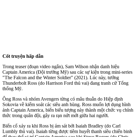
Cốt truyện hấp dẫn
Trong teaser (đoạn video ngắn), Sam Wilson nhận danh hiệu
Captain America (Đội trưởng Mỹ) sau các sự kiện trong mini-series
"The Falcon and the Winter Soldier" (2021). Lúc này, tướng
Thunderbolt Ross (do Harrison Ford thủ vai) đang tranh cử Tổng
thống Mỹ.
Ông Ross và nhóm Avengers từng có mâu thuẫn do Hiệp định
Sokovia về kiểm soát các siêu anh hùng. Ross muốn lợi dụng hình
ảnh Captain America, biến biểu tượng này thành một chức vụ chính
thức trong quân đội, gây ra rạn nứt mới giữa hai người.
Biến cố xảy ra khi Ross bị ám sát bởi Isaiah Bradley (do Carl
Lumbly thủ vai). Isaiah từng được tiêm huyết thanh siêu chiến binh
để thay thế vị trí Captain America sau khi Steve Rogers (do Chris