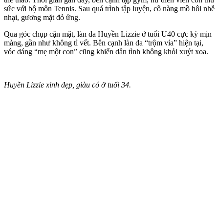
sức với bộ môn Tennis. Sau quá trình tập luyện, cô nàng mồ hôi nhễ
nhại, gương mặt đỏ ửng.
Qua góc chụp cận mặt, làn da Huyền Lizzie ở tuổi U40 cực kỳ mịn
màng, gần như không tì vết. Bên cạnh làn da “trộm vía” hiện tại,
vóc dáng “mẹ một con” cũng khiến dân tình không khỏi xuýt xoa.
Huyền Lizzie xinh đẹp, giàu có ở tuổi 34.