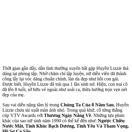
Thời gian gần đây, dân tình thường xuyên bắt gặp Huyền Lizzie thả
dáng tại phòng tập. Nhờ chăm chỉ tập luyện, nữ diễn viên đã thành
công lấy lại vóc dáng chuẩn chỉnh, làn da đẹp như hồi con gái.
Được biết, Huyền Lizzie đã trải qua 1 lần sinh nở. Hiện, con trai cô
đã lên 8 tuổi, sở hữu vẻ ngoài như soái ca, thừa hưởng trọn vẹn nét
đẹp của mẹ.
Sau vai diễn nặng tâm lý trong
Chúng Ta Của 8 Năm Sau
, Huyền
Lizzie chưa tái xuất màn ảnh nhỏ. Trong quá khứ, cô từng thắng
cúp VTV Awards với
Thương Ngày Nắng Về
. Những tựa phim
khác của sao nữ sinh năm 1990 có thể kể đến như:
Ngược Chiều
Nước Mắt, Tình Khúc Bạch Dương, Tình Yêu Và Tham Vọng,
Hồ Sơ Cá Sấu…