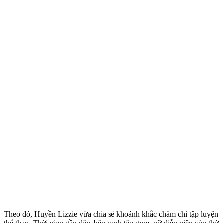
Theo đó, Huyền Lizzie vừa chia sẻ khoảnh khắc chăm chỉ tập luyện
thể thao. Thời gian gần đây, bên cạnh tập gym, nữ diễn viên còn thử