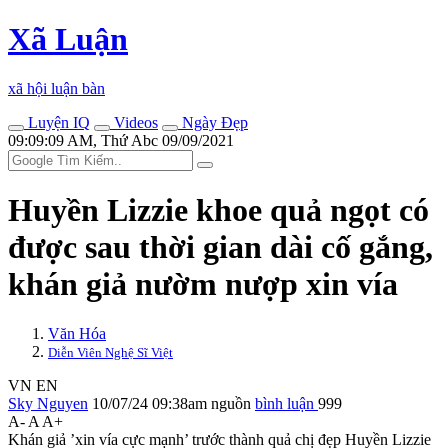
Xã Luận
xã hội luận bàn
Luyện IQ
Videos
Ngày Đẹp
09:09:09 AM, Thứ Abc 09/09/2021
Huyền Lizzie khoe quả ngọt có
được sau thời gian dài cố gắng,
khán giả nườm nượp xin vía
Văn Hóa
Diễn Viên Nghệ Sĩ Việt
VN
EN
Sky Nguyen
10/07/24 09:38am
nguồn
bình luận
999
A-
A
A+
Khán giả ’xin vía cực mạnh’ trước thành quả chị đẹp Huyền Lizzie