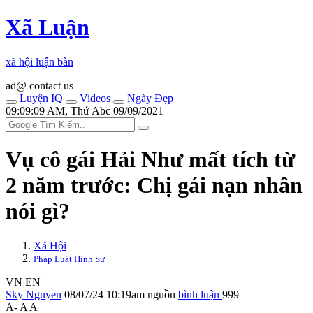
Xã Luận
xã hội luận bàn
ad@ contact us
Luyện IQ
Videos
Ngày Đẹp
09:09:09 AM, Thứ Abc 09/09/2021
Vụ cô gái Hải Như mất tích từ
2 năm trước: Chị gái nạn nhân
nói gì?
Xã Hội
Pháp Luật Hình Sự
VN
EN
Sky Nguyen
08/07/24 10:19am
nguồn
bình luận
999
A-
A
A+