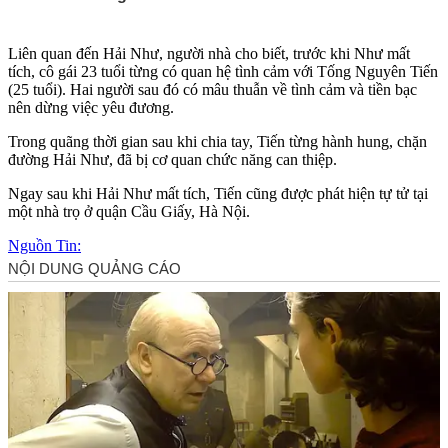
Liên quan đến Hải Như, người nhà cho biết, trước khi Như mất
tích, cô gái 23 tuổi từng có quan hệ tình cảm với Tống Nguyên Tiến
(25 tuổi). Hai người sau đó có mâu thuẫn về tình cảm và tiền bạc
nên dừng việc yêu đương.
Trong quãng thời gian sau khi chia tay, Tiến từng hành hung, chặn
đường Hải Như, đã bị cơ quan chức năng can thiệp.
Ngay sau khi Hải Như mất tích, Tiến cũng được phát hiện t‌ּự t‌ּử tại
một nhà trọ ở quận Cầu Giấy, Hà Nội.
Nguồn Tin: