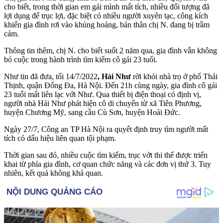
cho biết, trong thời gian em gái mình mất tích, nhiều đối tượng đã
lợi dụng để trục lợi, đặc biệt có nhiều người xuyên tạc, công kích
khiến gia đình rơi vào khủng hoảng, bản thân chị N. đang bị trầm
cảm.
Thông tin thêm, chị N. cho biết suốt 2 năm qua, gia đình vẫn không
bỏ cuộc trong hành trình tìm kiếm cô gái 23 tuổi.
Như tin đã đưa, tối 14/7/2022
, Hải Như
rời khỏi nhà trọ ở phố Thái
Thịnh, quận Đống Đa, Hà Nội. Đến 21h cùng ngày, gia đình cô gái
23 tuổi mất liên lạc với Như. Qua thiết bị điện thoại có định vị,
người nhà Hải Như phát hiện cô di chuyển từ xã Tiên Phương,
huyện Chương Mỹ, sang cầu Cù Sơn, huyện Hoài Đức.
Ngày 27/7, Công an TP Hà Nội ra quyết định truy tìm người mất
tích có dấu hiệu liên quan tội phạm.
Thời gian sau đó, nhiều cuộc tìm kiếm, trục vớt th‌i th‌ể được triển
khai từ phía gia đình, cơ quan chức năng và các đơn vị thứ 3. Tuy
nhiên, kết quả không khả quan.