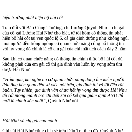
hiện trường phát hiện bộ hài cốt
Trao đổi với Báo Công Thương, chị Lương Quỳnh Như – chị gái
của cô gái Lương Hải Như cho biết, từ tối hôm có thông tin phát
hiện bộ hài cốt tại ven quốc lộ 6, cả gia đình dường như không ngủ,
mọi người đều trông ngóng cơ quan chức năng công bố thông tin
với hy vọng đó chính là cô em gái của chị mất tích cách đây 2 năm.
Sau khi cơ quan chức năng có thông tin chính thức bộ hài cốt dù
không phải của em gái cô thì gia đình vẫn luôn hy vọng sớm tìm
được Hải Như.
“Hôm qua, khi nghe tin cơ quan chức năng đang tìm kiếm người
đàn ông liên quan đến sự việc nói trên, gia đình tôi và tôi đều rất
buồn. Tuy nhiên, gia đình vẫn chưa hết hy vọng tìm được Hải Như
dù rất mong manh bởi chỉ đến khi có kết quả giám định AND thì
mới là chính xác nhất”,
Quỳnh Như nói.
Hải Như và chị gái của mình
Chị gái Hải Như cũng chia sẻ trên Dân Trí, theo đó, Quỳnh Như