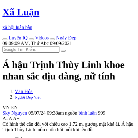
Xã Luận
xã hội luận bàn
Luyện IQ
Videos
Ngày Đẹp
09:09:09 AM, Thứ Abc 09/09/2021
Á hậu Trịnh Thùy Linh khoe
nhan sắc dịu dàng, nữ tính
Văn Hóa
Người Đẹp Việt
VN
EN
Sky Nguyen
05/07/24 09:38am
nguồn
bình luận
999
A-
A
A+
Có hình thể cân đối với chiều cao 1,72 m, gương mặt khả ái, Á hậu
Trịnh Thùy Linh luôn cuốn hút mỗi khi lên đồ.