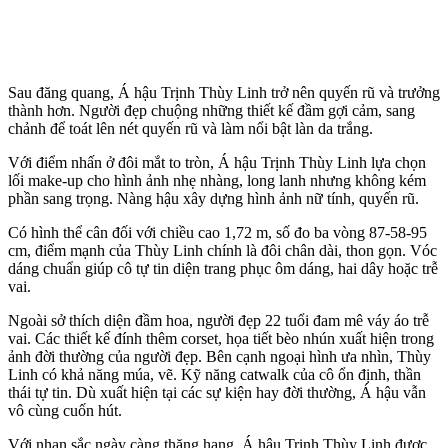
Sau đăng quang, Á hậu Trịnh Thùy Linh trở nên quyến rũ và trưởng
thành hơn. Người đẹp chuộng những thiết kế đầm gợi cảm, sang
chảnh để toát lên nét quyến rũ và làm nổi bật làn da trắng.
Với điểm nhấn ở đôi mắt to tròn, Á hậu Trịnh Thùy Linh lựa chọn
lối make-up cho hình ảnh nhẹ nhàng, long lanh nhưng không kém
phần sang trọng. Nàng hậu xây dựng hình ảnh nữ tính, quyến rũ.
Có hình thể cân đối với chiều cao 1,72 m, số đo ba vòng 87-58-95
cm, điểm mạnh của Thùy Linh chính là đôi chân dài, thon gọn. Vóc
dáng chuẩn giúp cô tự tin diện trang phục ôm dáng, hai dây hoặc trễ
vai.
Ngoài sở thích diện đầm hoa, người đẹp 22 tuổi đam mê váy áo trễ
vai. Các thiết kế đính thêm corset, họa tiết bèo nhún xuất hiện trong
ảnh đời thường của người đẹp. Bên cạnh ngoại hình ưa nhìn, Thùy
Linh có khả năng múa, vẽ. Kỹ năng catwalk của cô ổn định, thần
thái tự tin. Dù xuất hiện tại các sự kiện hay đời thường, Á hậu vẫn
vô cùng cuốn hút.
Với nhan sắc ngày càng thăng hạng, Á hậu Trịnh Thùy Linh được