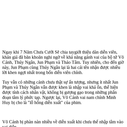
Ngay khi 7 Năm Chưa Cưới Sẽ chia taygiới thiệu dàn diễn viên,
khán giả đã băn khoăn nghi ngờ về khả năng gánh vai của bộ tứ Võ
Cảnh, Thúy Ngân, Jun Phạm và Thảo Tâm. Tuy nhiên, cho đến giờ
này, Jun Phạm cùng Thúy Ngân lại là hai cái tên nhận được nhiều
lời khen ngợi nhất trong bốn diễn viên chính.
Tuy vẫn có những cảnh chưa thật sự ấn tượng, nhưng ít nhất Jun
Phạm và Thúy Ngân vẫn được khen là nhập vai khá ổn, thể hiện
được tính cách nhân vật, không bị gượng gạo trong những phân
đoạn tâm lý phức tạp. Ngược lại, Võ Cảnh vai nam chính Minh
Huy bị cho là "lỗ hổng diễn xuất" của phim.
Võ Cảnh bị phàn nàn nhiều về diễn xuất khi chưa thể nhập tâm vào
vai diễn.