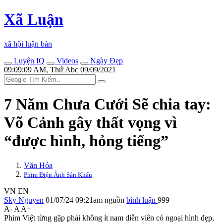
Xã Luận
xã hội luận bàn
Luyện IQ
Videos
Ngày Đẹp
09:09:09 AM, Thứ Abc 09/09/2021
7 Năm Chưa Cưới Sẽ chia tay:
Võ Cảnh gây thất vọng vì
“được hình, hỏng tiếng”
Văn Hóa
Phim Điện Ảnh Sân Khấu
VN
EN
Sky Nguyen
01/07/24 09:21am
nguồn
bình luận
999
A-
A
A+
Phim Việt từng gặp phải không ít nam diễn viên có ngoại hình đẹp,