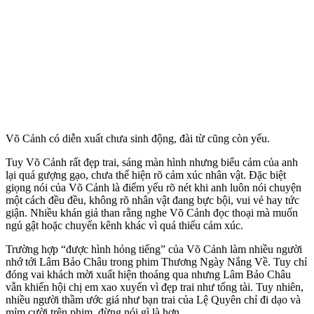
Võ Cảnh có diễn xuất chưa sinh động, đài từ cũng còn yếu.
Tuy Võ Cảnh rất đẹp trai, sáng màn hình nhưng biểu cảm của anh
lại quá gượng gạo, chưa thể hiện rõ cảm xúc nhân vật. Đặc biệt
giọng nói của Võ Cảnh là điểm yếu rõ nét khi anh luôn nói chuyện
một cách đều đều, không rõ nhân vật đang bực bội, vui vẻ hay tức
giận. Nhiều khán giả than rằng nghe Võ Cảnh đọc thoại mà muốn
ngủ gật hoặc chuyển kênh khác vì quá thiếu cảm xúc.
Trường hợp “được hình hỏng tiếng” của Võ Cảnh làm nhiều người
nhớ tới Lâm Bảo Châu trong phim Thương Ngày Nắng Về. Tuy chỉ
đóng vai khách mời xuất hiện thoáng qua nhưng Lâm Bảo Châu
vẫn khiến hội chị em xao xuyến vì đẹp trai như tổng tài. Tuy nhiên,
nhiều người thầm ước giá như bạn trai của Lệ Quyên chỉ đi dạo và
mỉm cười trên phim, đừng nói gì là hơn.