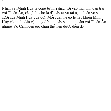
Nhân vật Minh Huy là công tử nhà giàu, rơi vào mối tình oan trái
với Thiên Ân, cô gái bị cho là đã gây ra vụ tai nạn khiến vợ sắp
cưới của Minh Huy qua đời. Mối quan hệ éo le này khiến Minh
Huy có nhiều dằn vặt, day dứt khi nảy sinh tình cảm với Thiên Ân
nhưng Võ Cảnh đến giờ chưa thể hiện được điều đó.