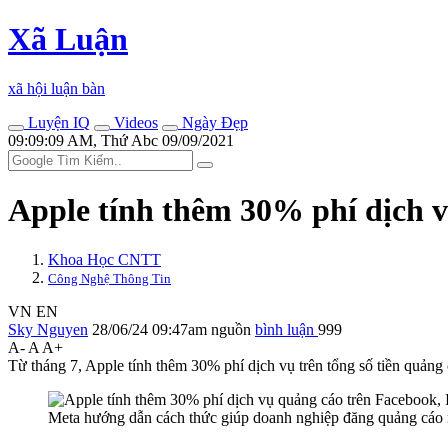
Xã Luận
xã hội luận bàn
Luyện IQ
Videos
Ngày Đẹp
09:09:09 AM, Thứ Abc 09/09/2021
Apple tính thêm 30% phí dịch 
Khoa Học CNTT
Công Nghệ Thông Tin
VN
EN
Sky Nguyen
28/06/24 09:47am
nguồn
bình luận
999
A-
A
A+
Từ tháng 7, Apple tính thêm 30% phí dịch vụ trên tổng số tiền quản
Meta hướng dẫn cách thức giúp doanh nghiệp đăng quảng cáo m