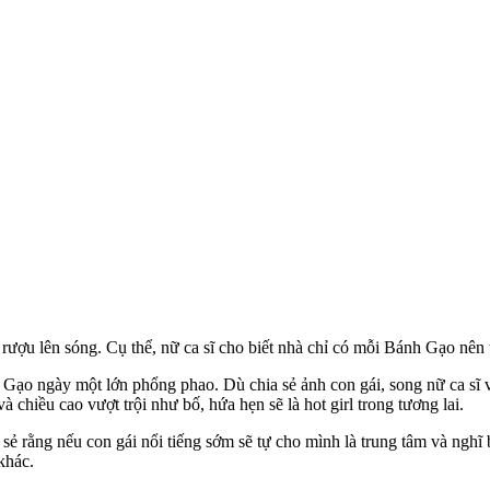
rượu lên sóng. Cụ thể, nữ ca sĩ cho biết nhà chỉ có mỗi Bánh Gạo nên
 Gạo ngày một lớn phổng phao. Dù chia sẻ ảnh con gái, song nữ ca sĩ 
chiều cao vượt trội như bố, hứa hẹn sẽ là hot girl trong tương lai.
 sẻ rằng nếu con gái nổi tiếng sớm sẽ tự cho mình là trung tâm và nghĩ
khác.