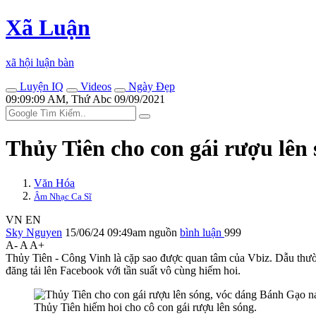
Xã Luận
xã hội luận bàn
Luyện IQ
Videos
Ngày Đẹp
09:09:09 AM, Thứ Abc 09/09/2021
Thủy Tiên cho con gái rượu lên
Văn Hóa
Âm Nhạc Ca Sĩ
VN
EN
Sky Nguyen
15/06/24 09:49am
nguồn
bình luận
999
A-
A
A+
Thủy Tiên - Công Vinh là cặp sao được quan tâm của Vbiz. Dẫu thườn
đăng tải lên Facebook với tần suất vô cùng hiếm hoi.
Thủy Tiên hiếm hoi cho cô con gái rượu lên sóng.