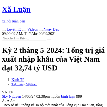
Xã Luận
xã hội luận bàn
Luyện IQ
Videos
Ngày Đẹp
09:09:09 AM, Thứ Abc 09/09/2021
Kỳ 2 tháng 5-2024: Tổng trị giá
xuất nhập khẩu của Việt Nam
đạt 32,74 tỷ USD
Kinh Tế
Thị trường ViệtNam
VN
EN
Sky Nguyen
14/06/24 02:38pm
nguồn
bình luận
999
A-
A
A+
Theo số liệu thống kê sơ bộ mới nhất của Tổng cục Hải quan, tổng