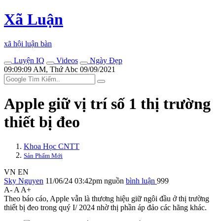
Xã Luận
xã hội luận bàn
Luyện IQ
Videos
Ngày Đẹp
09:09:09 AM, Thứ Abc 09/09/2021
Apple giữ vị trí số 1 thị trường
thiết bị đeo
Khoa Học CNTT
Sản Phẩm Mới
VN
EN
Sky Nguyen
11/06/24 03:42pm
nguồn
bình luận
999
A-
A
A+
Theo báo cáo, Apple vẫn là thương hiệu giữ ngôi đầu ở thị trường
thiết bị đeo trong quý I/ 2024 nhờ thị phần áp đảo các hãng khác.