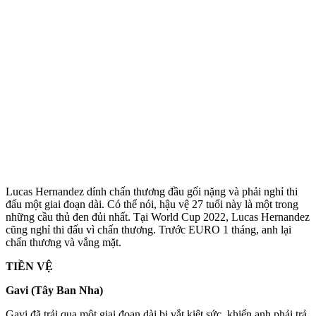
Lucas Hernandez dính chấn thương đầu gối nặng và phải nghỉ thi
đấu một giai đoạn dài. Có thể nói, hậu vệ 27 tuổi này là một trong
những cầu thủ đen đủi nhất. Tại World Cup 2022, Lucas Hernandez
cũng nghỉ thi đấu vì chấn thương. Trước EURO 1 tháng, anh lại
chấn thương và vắng mặt.
TIỀN VỆ
Gavi (Tây Ban Nha)
Gavi đã trải qua một giai đoạn dài bị vắt kiệt sức, khiến anh phải trả