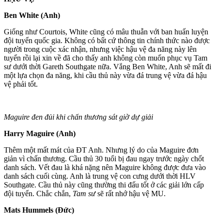
Ben White (Anh)
Giống như Courtois, White cũng có mâu thuẫn với ban huấn luyện
đội tuyển quốc gia. Không có bất cứ thông tin chính thức nào được
người trong cuộc xác nhận, nhưng việc hậu vệ đa năng này lên
tuyển rồi lại xin về đã cho thấy anh không còn muốn phục vụ Tam
sư dưới thời Gareth Southgate nữa. Vắng Ben White, Anh sẽ mất đi
một lựa chọn đa năng, khi cầu thủ này vừa đá trung vệ vừa đá hậu
vệ phải tốt.
Maguire đen đủi khi chấn thương sát giờ dự giải
Harry Maguire (Anh)
Thêm một mất mát của ĐT Anh. Nhưng lý do của Maguire đơn
giản vì chấn thương. Cầu thủ 30 tuổi bị đau ngay trước ngày chốt
danh sách. Vết đau là khá nặng nên Maguire không được đưa vào
danh sách cuối cùng. Anh là trung vệ con cưng dưới thời HLV
Southgate. Cầu thủ này cũng thường thi đấu tốt ở các giải lớn cấp
đội tuyển. Chắc chắn,
Tam sư
sẽ rất nhớ hậu vệ MU.
Mats Hummels (Đức)