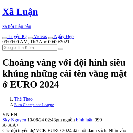
Xã Luận
xã hội luận bàn
Luyện IQ
Videos
Ngày Đẹp
09:09:09 AM, Thứ Abc 09/09/2021
Choáng váng với đội hình siêu
khủng những cái tên vắng mặt
ở EURO 2024
Thể Thao
Euro Champions League
VN
EN
Sky Nguyen
10/06/24 02:43pm
nguồn
bình luận
999
A-
A
A+
Các đội tuyển dự VCK EURO 2024 đã chốt danh sách. Nhìn vào