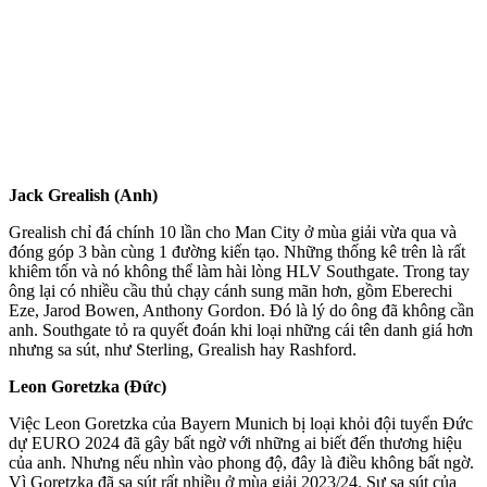
Jack Grealish (Anh)
Grealish chỉ đá chính 10 lần cho Man City ở mùa giải vừa qua và
đóng góp 3 bàn cùng 1 đường kiến tạo. Những thống kê trên là rất
khiêm tốn và nó không thể làm hài lòng HLV Southgate. Trong tay
ông lại có nhiều cầu thủ chạy cánh sung mãn hơn, gồm Eberechi
Eze, Jarod Bowen, Anthony Gordon. Đó là lý do ông đã không cần
anh. Southgate tỏ ra quyết đoán khi loại những cái tên danh giá hơn
nhưng sa sút, như Sterling, Grealish hay Rashford.
Leon Goretzka (Đức)
Việc Leon Goretzka của Bayern Munich bị loại khỏi đội tuyển Đức
dự EURO 2024 đã gây bất ngờ với những ai biết đến thương hiệu
của anh. Nhưng nếu nhìn vào phong độ, đây là điều không bất ngờ.
Vì Goretzka đã sa sút rất nhiều ở mùa giải 2023/24. Sự sa sút của