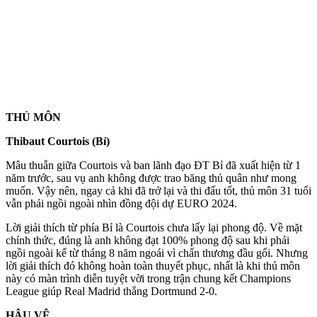
THỦ MÔN
Thibaut Courtois (Bỉ)
Mâu thuẫn giữa Courtois và ban lãnh đạo ĐT Bỉ đã xuất hiện từ 1
năm trước, sau vụ anh không được trao băng thủ quân như mong
muốn. Vậy nên, ngay cả khi đã trở lại và thi đấu tốt, thủ môn 31 tuổi
vẫn phải ngồi ngoài nhìn đồng đội dự EURO 2024.
Lời giải thích từ phía Bỉ là Courtois chưa lấy lại phong độ. Về mặt
chính thức, đúng là anh không đạt 100% phong độ sau khi phải
ngồi ngoài kể từ tháng 8 năm ngoái vì chấn thương đầu gối. Nhưng
lời giải thích đó không hoàn toàn thuyết phục, nhất là khi thủ môn
này có màn trình diễn tuyệt vời trong trận chung kết Champions
League giúp Real Madrid thắng Dortmund 2-0.
HẬU VỆ