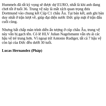
Hummels đã rất kỳ vọng sẽ được dự EURO, nhất là khi anh đang
chơi tốt ở tuổi 36. Trung vệ này là mắt xích quan trọng đưa
Dortmund vào chung kết Cúp C1 châu Âu. Tại bán kết, anh ghi bàn
duy nhất ở trận lượt về, giúp đại diện nước Đức góp mặt ở trận đấu
cuối cùng.
Nhưng bất chấp màn trình diễn ấn tượng ở cúp châu Âu, trung vệ
này vẫn bị gạch tên. Có lẽ HLV Julian Nagelsmann vẫn ưu ái các
hậu vệ trẻ trung hơn. Vì ngoại trừ Antonio Rudiger, tất cả 7 hậu vệ
còn lại của Đức đều dưới 30 tuổi.
Lucas Hernandez (Pháp)