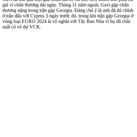
giá vì chấn thương dài ngày. Tháng 11 năm ngoái, Gavi gặp chấn
thương nặng trong trận gặp Georgia. Đáng chú ý là anh đã đá chính
ở trận đấu với Cyprus 3 ngày trước đó, trong khi trận gặp Georgia ở
vòng loại EURO 2024 là vô nghĩa với Tây Ban Nha vì họ đã chắc
suất có vé dự VCK.