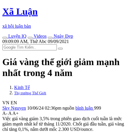
Xã Luận
xã hội luận bàn
Luyện IQ
Videos
Ngày Đẹp
09:09:09 AM, Thứ Abc 09/09/2021
Giá vàng thế giới giảm mạnh
nhất trong 4 năm
Kinh Tế
Thị trường Thế Giới
VN
EN
Sky Nguyen
10/06/24 02:36pm
nguồn
bình luận
999
A-
A
A+
Việc giá vàng giảm 3,5% trong phiên giao dịch cuối tuần là mức
giảm mạnh nhất kể từ tháng 11/2020. Chốt giá đầu tuần, giá vàng
chỉ tăng 0,1%, nằm dưới mốc 2.300 USD/ounce.