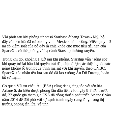
Vài phút sau khi phóng từ cơ sở Starbase ở bang Texas - Mỹ, bộ
đẩy của tên lửa đã rơi xuống vịnh Mexico thành công. Việc quay trở
lại có kiểm soát của bộ đẩy là chìa khóa cho mục tiêu dài hạn của
SpaceX - có thể phóng và hạ cánh Starship thường xuyên.
Trong khi đó, khoảng 1 giờ sau khi phóng, Starship vẫn "sống sót"
khi quay trở lại bầu khí quyển trái đất, chịu được các thiệt hại do sức
nóng khổng lồ trong quá trình ma sát với khí quyển, theo CNBC.
SpaceX xác nhận tên lửa sau đó đã lao xuống Ấn Độ Dương, hoàn
tất sứ mệnh.
Cơ quan Vũ trụ châu Âu (ESA) cũng đang tăng tốc với tên lửa
Ariane 6, dự kiến được phóng lần đầu tiên vào ngày 9-7 tới. Trước
đó, 22 quốc gia tham gia ESA đã đồng thuận phát triển Ariane 6 vào
năm 2014 để đối phó với sự cạnh tranh ngày càng tăng trong thị
trường phóng tên lửa, vệ tinh.