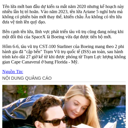
Tên lửa mới ban đầu dự kiến ra mắt năm 2020 nhưng kế hoạch này
nhiều lần bị trì hoãn. Vào năm 2023, tên lửa Ariane 5 nghỉ hưu mà
không có phiên bản mới thay thế, khiến châu Âu không có tên lửa
đưa vệ tinh lên quỹ đạo.
Bên cạnh tên lửa, lĩnh vực phát triển tàu vũ trụ cũng đang nóng khi
một đối thủ của SpaceX là Boeing vừa đạt được tiến bộ mới.
Hôm 6-6, tàu vũ trụ CST-100 Starliner của Boeing mang theo 2 phi
hành gia đã "cập bến" Trạm Vũ trụ quốc tế (ISS) an toàn, sau hành
trình kéo dài 27 giờ kể từ khi được phóng từ Trạm Lực lượng không
gian Cape Canaveral ở bang Florida - Mỹ.
Nguồn Tin: