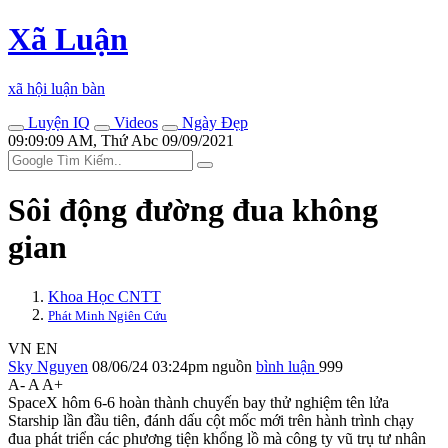
Xã Luận
xã hội luận bàn
Luyện IQ
Videos
Ngày Đẹp
09:09:09 AM, Thứ Abc 09/09/2021
Sôi động đường đua không
gian
Khoa Học CNTT
Phát Minh Ngiên Cứu
VN
EN
Sky Nguyen
08/06/24 03:24pm
nguồn
bình luận
999
A-
A
A+
SpaceX hôm 6-6 hoàn thành chuyến bay thử nghiệm tên lửa
Starship lần đầu tiên, đánh dấu cột mốc mới trên hành trình chạy
đua phát triển các phương tiện khổng lồ mà công ty vũ trụ tư nhân