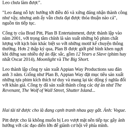
Leo chưa làm được".
"Leo đang nỗ lực hướng tới điều đó và xứng đáng nhận thành công
như vậy, nhưng anh ấy vẫn chưa đạt được thỏa thuận nào cả",
nguồn tin tiếp tục.
Công ty của Brad Pitt, Plan B Entertainment, được thành lập vào
năm 2001, với trọng tâm chính là sản xuất những bộ phim chất
lượng với kịch bản khác biệt so với những motif kể chuyện thông
thường. Hơn 2 thập kỷ qua, Plan B được giới phê bình khen ngợi
khi đứng sau nhiều dự án đặc sắc, gồm
12 Years a Slave
(phim hay
nhất Oscar 2014),
Moonlight
và
The Big Short.
Leo thành lập công ty sản xuất Appian Way Productions sau đàn
anh 3 năm. Giống như Plan B, Appian Way đặt mục tiêu sản xuất
những tựa phim kíc‌h thí‌ch tư duy và mang lại tác động ý nghĩa đối
với khán giả. Công ty đã sản xuất thành công các dự án như
The
Revenant,
The Wolf of Wall Street,
Shutter Island...
Hai tài tử được cho là đang cạnh tranh nhau gay gắt. Ảnh: Vogue.
Pitt được cho là không muốn bị Leo vượt mặt nên tiếp tục gây ảnh
hưởng với các đạo diễn lớn để giành cơ hội về phía mình.