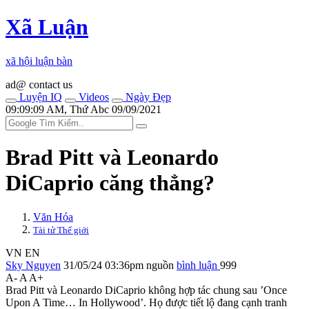
Xã Luận
xã hội luận bàn
ad@ contact us
Luyện IQ
Videos
Ngày Đẹp
09:09:09 AM, Thứ Abc 09/09/2021
Brad Pitt và Leonardo
DiCaprio căng thẳng?
Văn Hóa
Tài tử Thế giới
VN
EN
Sky Nguyen
31/05/24 03:36pm
nguồn
bình luận
999
A-
A
A+
Brad Pitt và Leonardo DiCaprio không hợp tác chung sau ’Once
Upon A Time… In Hollywood’. Họ được tiết lộ đang cạnh tranh