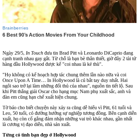
Ngày 29/5,
In Touch
đưa tin Brad Pitt và Leonardo DiCaprio đang
cạnh tranh nhau gay gắt. Từ chỗ là bạn bè thân thiết, giờ đây 2 tài tử
hàng đầu Hollywood được kể "coi nhau là kẻ thù".
"Họ không có kế hoạch hợp tác chung thêm lần nào nữa và coi
Once Upon A Time… In Hollywood là cú bắt tay duy nhất. Hai
ngôi sao trở lại làm những đối thủ của nhau", nguồn tin tiết lộ. Sau
khi Pitt thắng giải Oscar cho hạng mục Nam phụ xuất sắc, anh và
đàn em cũng hạn chế xuất hiện chung.
Tờ báo cho biết chuyện này xảy ra cũng dễ hiểu vì Pitt, 61 tuổi và
Leo, 50 tuổi, có đường hướng sự nghiệp tương đồng. Bên cạnh diễn
xuất, họ còn cố gắng đảm nhận những vai trò khác nhau, gần nhất
là cương vị đạo diễn, nhà sản xuất.
Từng có tình bạn đẹp ở Hollywood