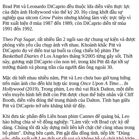
Brad Pitt và Leonardo DiCaprio đều thuộc lứa diễn viên thực lực
của điện ảnh Hollywood vào thế kỷ 20. Họ cùng khởi đầu sự
nghiệp qua sitcom
Grow Pains
nhưng không làm việc trực tiếp vì
Pitt xuất hiện ở mùa 1987 đến 1989, còn DiCaprio diễn từ mùa
1991 đến 1992.
Theo
Pop Sugar
, rất nhiều lần 2 ngôi sao dự chung sự kiện và được
phóng viên yêu cầu chụp ảnh với nhau. Khoảnh khắc Pitt và
DiCaprio đọ vẻ điển trai tại buổi ra công chiếu bộ phim
The
Basketball Diaries
ở Los Angeles tháng 9/2005 từng gây sốt. Thời
này, gương mặt DiCaprio còn non trẻ, trong khi Pitt đã đạt tới sự
trưởng thành và phong trần của người đàn ông ngoài 30.
Mặc dù biết nhau nhiều năm, Pitt và Leo chưa bao giờ tung hứng
trên màn ảnh cho đến khi hợp tác trong
Once Upon A Time… In
Hollywood
(2019). Trong phim, Leo thủ vai Rick Dalton, một diễn
viên truyền hình hết thời còn Pitt được chọn thể hiện nhân vật Cliff
Booth, diễn viên đóng thế trung thành của Dalton. Tình bạn giữa
Pitt và DiCaprio trở nên khăng khít từ đây.
Khi đưa tác phẩm đến Liên hoan phim Cannes để quảng bá, Leo
hào hứng chia sẻ về đồng nghiệp: "Làm việc với Brad cực kỳ dễ
dàng. Chúng tôi đã xây dựng mối liên kết chặt chẽ cùng nhau trong
bộ phim". Đứng bên cạnh, Pitt gật đầu đồng tình, tiếp lời: "Đúng
vậy, diễn xuất với Leo thật sự rất vui và không hề có chút khó khăn