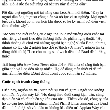
nào. Đó là lúc tôi biết rằng cú bắt tay này là đúng đắn”.
Pitt đặc biệt ngưỡng mộ tài năng của Leo. Anh nói thêm: "Đây là
người đàn ông thực sự cống hiến và nỗ lực vì sự nghiệp. Mọi người
biết đấy, không có gì vui hơn khi được so kè kỹ năng với diễn viên
tầm cỡ như vậy".
The Sun
cho biết chồng cũ Angelina Jolie mở xưởng điêu khắc tại
nhà riêng và mời Leo đến thưởng thức tác phẩm nghệ thuật. "Họ
thỉnh thoảng đi chơi với những người bạn nghệ sĩ của Brad, nhưng
những có lúc chỉ 2 người trao đổi sở thích với nhau", nguồn tin kể,
đồng thời tiết lộ "Leo còn mang sandwich đến nhà Brad để thưởng
thức".
Trải lòng trên
New York Times
năm 2019, Pitt chia sẻ rằng tình bạn
giữa anh và Leo đến rất tự nhiên. Họ dễ dàng thân thiết vì đã trải
qua rất nhiều điều tương đồng trong cuộc sống lẫn sự nghiệp.
Cuộc cạnh tranh căng thẳng
Hiện nay, nguồn tin
In Touch
nói sự vui vẻ giữa 2 ngôi sao không
còn nữa. Nguồn này kể: "Họ đang theo đuổi cùng kịch bản, cùng
đạo diễn và có rất nhiều sự kèn cựa nhau. Thêm vào đó, công ty của
họ có cấu trúc tương tự nhau, nhưng Plan B Entertainment của Brad
đã thu hút được số vốn đầu tư khổng lồ - điều mà Appian Way của