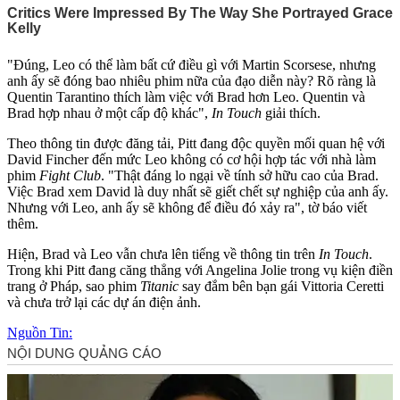
"Đúng, Leo có thể làm bất cứ điều gì với Martin Scorsese, nhưng
anh ấy sẽ đóng bao nhiêu phim nữa của đạo diễn này? Rõ ràng là
Quentin Tarantino thích làm việc với Brad hơn Leo. Quentin và
Brad hợp nhau ở một cấp độ khác",
In Touch
giải thích.
Theo thông tin được đăng tải, Pitt đang độc quyền mối quan hệ với
David Fincher đến mức Leo không có cơ hội hợp tác với nhà làm
phim
Fight Club
. "Thật đáng lo ngại về tính sở hữu cao của Brad.
Việc Brad xem David là duy nhất sẽ giết chết sự nghiệp của anh ấy.
Nhưng với Leo, anh ấy sẽ không để điều đó xảy ra", tờ báo viết
thêm.
Hiện, Brad và Leo vẫn chưa lên tiếng về thông tin trên
In Touch
.
Trong khi Pitt đang căng thẳng với Angelina Jolie trong vụ kiện điền
trang ở Pháp, sao phim
Titanic
say đắm bên bạn gái Vittoria Ceretti
và chưa trở lại các dự án điện ảnh.
Nguồn Tin: