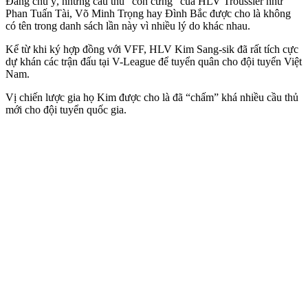
Đáng chú ý, những cầu thủ “con cưng” của HLV Troussier như
Phan Tuấn Tài, Võ Minh Trọng hay Đình Bắc được cho là không
có tên trong danh sách lần này vì nhiều lý do khác nhau.
Kể từ khi ký hợp đồng với VFF, HLV Kim Sang-sik đã rất tích cực
dự khán các trận đấu tại V-League để tuyển quân cho đội tuyển Việt
Nam.
Vị chiến lược gia họ Kim được cho là đã “chấm” khá nhiều cầu thủ
mới cho đội tuyển quốc gia.