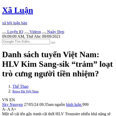
Xã Luận
xã hội luận bàn
Luyện IQ
Videos
Ngày Đẹp
09:09:09 AM, Thứ Abc 09/09/2021
Danh sách tuyển Việt Nam:
HLV Kim Sang-sik “trảm” loạt
trò cưng người tiền nhiệm?
Thể Thao
Bóng Đá Việt Nam
VN
EN
Sky Nguyen
27/05/24 09:35am
nguồn
bình luận
999
A-
A
A+
Một số cái tên gây tranh cãi thời HLV Troussier nhiều khả năng sẽ