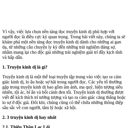
Vì vậy, việc lựa chọn nền tảng đọc truyện kinh dị phù hợp với
người đọc là điều cực kỳ quan trọng. Trong bài viết này, chúng ta sẽ
khám phá một nền tảng đọc truyện kinh dị dành cho những ai gan
dạ, từ những câu chuyện ly kỳ đến những trải nghiệm đáng sợ,
nhằm mang lại cho độc giả những trải nghiệm giải trí đầy kịch tính
và hấp dẫn.
1. Truyện kinh dị là gì?
Truyện kinh dị là một thể loại truyện tập trung vào việc tạo ra cảm
giác kinh dị, lo âu hoặc sợ hãi trong người đọc. Các yếu tố thường
gặp trong truyện kinh dị bao gồm ám ảnh, ma quỷ, hiện tượng siêu
nhiên, tội ác, bí ẩn và bối cảnh đen tối. Truyện kinh dị thường được
viết để kíc‌h thí‌ch trí tưởng tượng và tạo ra cảm giác căng thẳng hoặc
lo sợ ở độc giả. Đôi khi, chúng cũng có thể chứa những thông điệp
sâu sắc về con người, tâm lý hoặc xã hội.
2. 3 truyện kinh dị hay nhất
2.1. Thiên Thần Lạc Lối