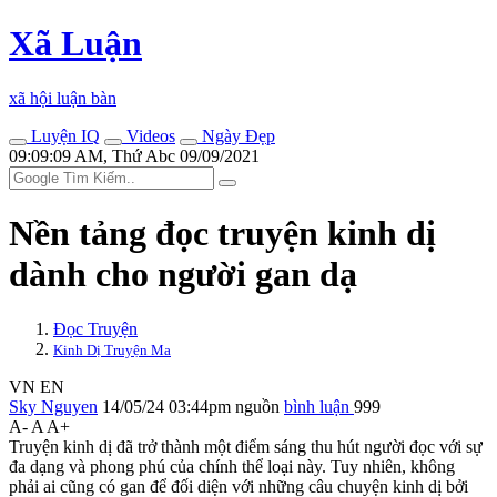
Xã Luận
xã hội luận bàn
Luyện IQ
Videos
Ngày Đẹp
09:09:09 AM, Thứ Abc 09/09/2021
Nền tảng đọc truyện kinh dị
dành cho người gan dạ
Đọc Truyện
Kinh Dị Truyện Ma
VN
EN
Sky Nguyen
14/05/24 03:44pm
nguồn
bình luận
999
A-
A
A+
Truyện kinh dị đã trở thành một điểm sáng thu hút người đọc với sự
đa dạng và phong phú của chính thể loại này. Tuy nhiên, không
phải ai cũng có gan để đối diện với những câu chuyện kinh dị bởi