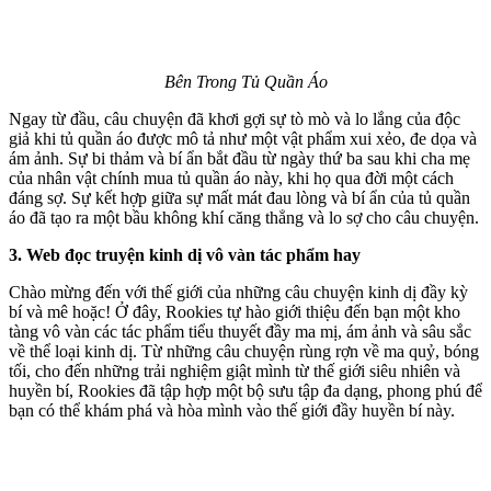
Bên Trong Tủ Quần Áo
Ngay từ đầu, câu chuyện đã khơi gợi sự tò mò và lo lắng của độc
giả khi tủ quần áo được mô tả như một vật phẩm xui xẻo, đe dọa và
ám ảnh. Sự bi thảm và bí ẩn bắt đầu từ ngày thứ ba sau khi cha mẹ
của nhân vật chính mua tủ quần áo này, khi họ qua đời một cách
đáng sợ. Sự kết hợp giữa sự mất mát đau lòng và bí ẩn của tủ quần
áo đã tạo ra một bầu không khí căng thẳng và lo sợ cho câu chuyện.
3. Web đọc truyện kinh dị vô vàn tác phẩm hay
Chào mừng đến với thế giới của những câu chuyện kinh dị đầy kỳ
bí và mê hoặc! Ở đây, Rookies tự hào giới thiệu đến bạn một kho
tàng vô vàn các tác phẩm tiểu thuyết đầy ma mị, ám ảnh và sâu sắc
về thể loại kinh dị. Từ những câu chuyện rùng rợn về ma quỷ, bóng
tối, cho đến những trải nghiệm giật mình từ thế giới siêu nhiên và
huyền bí, Rookies đã tập hợp một bộ sưu tập đa dạng, phong phú để
bạn có thể khám phá và hòa mình vào thế giới đầy huyền bí này.