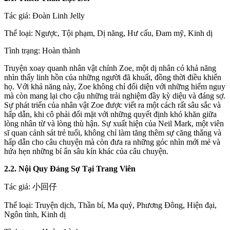
Tác giả: Đoàn Linh Jelly
Thể loại: Ngược, Tội phạm, Dị năng, Hư cấu, Đam mỹ, Kinh dị
Tình trạng: Hoàn thành
Truyện xoay quanh nhân vật chính Zoe, một dị nhân có khả năng
nhìn thấy linh hồn của những người đã khuất, đồng thời điều khiển
họ. Với khả năng này, Zoe không chỉ đối diện với những hiểm nguy
mà còn mang lại cho cậu những trải nghiệm đầy kỳ diệu và đáng sợ.
Sự phát triển của nhân vật Zoe được viết ra một cách rất sâu sắc và
hấp dẫn, khi cô phải đối mặt với những quyết định khó khăn giữa
lòng nhân từ và lòng thù hận. Sự xuất hiện của Neil Mark, một viên
sĩ quan cảnh sát trẻ tuổi, không chỉ làm tăng thêm sự căng thẳng và
hấp dẫn cho câu chuyện mà còn đưa ra những góc nhìn mới mẻ và
hứa hẹn những bí ẩn sâu kín khác của câu chuyện.
2.2. Nội Quy Đáng Sợ Tại Trang Viên
Tác giả: 小回仔
Thể loại: Truyện dịch, Thần bí, Ma quỷ, Phương Đông, Hiện đại,
Ngôn tình, Kinh dị