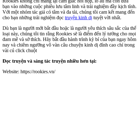
Rookies không chỉ mang lại cảm giác hồi hộp, lo âu mà còn đưa
bạn vào những cuộc phiêu lưu tâm linh và trải nghiệm đầy kịch tính.
Với một nhóm tác giả có tâm và đa tài, chúng tôi cam kết mang đến
cho bạn những trải nghiệm đọc
truyện kinh dị
tuyệt vời nhất.
Dù bạn là người mới bắt đầu hoặc là người yêu thích sâu sắc của thể
loại này, chúng tôi tin rằng Rookies sẽ là điểm đến lý tưởng cho mọi
đam mê và sở thích. Hãy bắt đầu hành trình kỳ bí của bạn ngay hôm
nay và chiêm ngưỡng vô vàn câu chuyện kinh dị đỉnh cao chỉ trong
vài cú click chuột
Đọc truyện và sáng tác truyện nhiều hơn tại:
Website: https://rookies.vn/