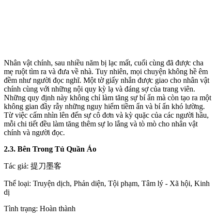
Nhân vật chính, sau nhiều năm bị lạc mất, cuối cùng đã được cha
mẹ ruột tìm ra và đưa về nhà. Tuy nhiên, mọi chuyện không hề êm
đềm như người đọc nghĩ. Một tờ giấy nhắn được giao cho nhân vật
chính cùng với những nội quy kỳ lạ và đáng sợ của trang viên.
Những quy định này không chỉ làm tăng sự bí ẩn mà còn tạo ra một
không gian đầy rẫy những nguy hiểm tiềm ẩn và bí ẩn khó lường.
Từ việc cấm nhìn lên đến sự cô đơn và kỳ quặc của các người hầu,
mỗi chi tiết đều làm tăng thêm sự lo lắng và tò mò cho nhân vật
chính và người đọc.
2.3. Bên Trong Tủ Quần Áo
Tác giả: 提刀墨客
Thể loại: Truyện dịch, Phản diện, Tội phạm, Tâm lý - Xã hội, Kinh
dị
Tình trạng: Hoàn thành