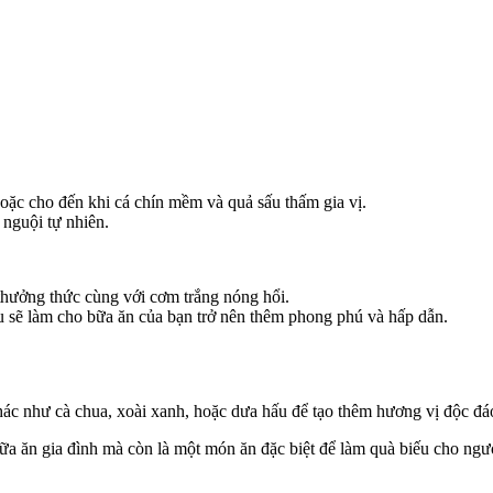
oặc cho đến khi cá chín mềm và quả sấu thấm gia vị.
 nguội tự nhiên.
 thưởng thức cùng với cơm trắng nóng hổi.
ấu sẽ làm cho bữa ăn của bạn trở nên thêm phong phú và hấp dẫn.
khác như cà chua, xoài xanh, hoặc dưa hấu để tạo thêm hương vị độc đ
a ăn gia đình mà còn là một món ăn đặc biệt để làm quà biếu cho ngư