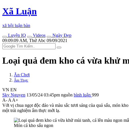
Xã Luận
xã hội luận bàn
Luyện IQ
Videos
Ngày Đẹp
09:09:09 AM, Thứ Abc 09/09/2021
Loại quả đem kho cá vừa khử mù
Ăn Chơi
Ẩm Thực
VN
EN
Sky Nguyen
13/05/24 03:45pm
nguồn
bình luận
999
A-
A
A+
Với vị chua ngọt độc đáo và màu sắc tươi sáng của quả sấu, món kho 
một trải nghiệm ẩm thực mới lạ.
Món cá kho sấu ngon