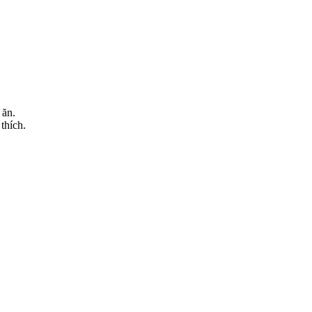
 ăn.
thích.