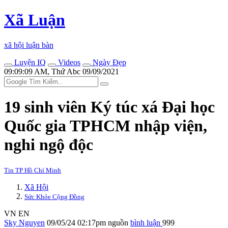
Xã Luận
xã hội luận bàn
Luyện IQ
Videos
Ngày Đẹp
09:09:09 AM, Thứ Abc 09/09/2021
19 sinh viên Ký túc xá Đại học
Quốc gia TPHCM nhập viện,
nghi ngộ độc
Tin TP Hồ Chí Minh
Xã Hội
Sức Khỏe Cộng Đồng
VN
EN
Sky Nguyen
09/05/24 02:17pm
nguồn
bình luận
999