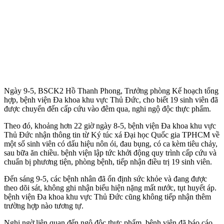
Ngày 9-5, BSCK2 Hồ Thanh Phong, Trưởng phòng Kế hoạch tổng
hợp, bệnh viện Đa khoa khu vực Thủ Đức, cho biết 19 sinh viên đã
được chuyển đến cấp cứu vào đêm qua, nghi ngộ độc thực phẩm.
Theo đó, khoảng hơn 22 giờ ngày 8-5, bệnh viện Đa khoa khu vực
Thủ Đức nhận thông tin từ Ký túc xá Đại học Quốc gia TPHCM về
một số sinh viên có dấu hiệu nôn ói, đau bụng, có ca kèm tiêu chảy,
sau bữa ăn chiều. bệnh viện lập tức khởi động quy trình cấp cứu và
chuẩn bị phương tiện, phòng bệnh, tiếp nhận điều trị 19 sinh viên.
Đến sáng 9-5, các bệnh nhân đã ổn định sức khỏe và đang được
theo dõi sát, không ghi nhận biểu hiện nặng mất nước, tụt huyết áp.
bệnh viện Đa khoa khu vực Thủ Đức cũng không tiếp nhận thêm
trường hợp nào tương tự.
Nghi ngờ liên quan đến ngộ độc thực phẩm, bệnh viện đã báo cáo