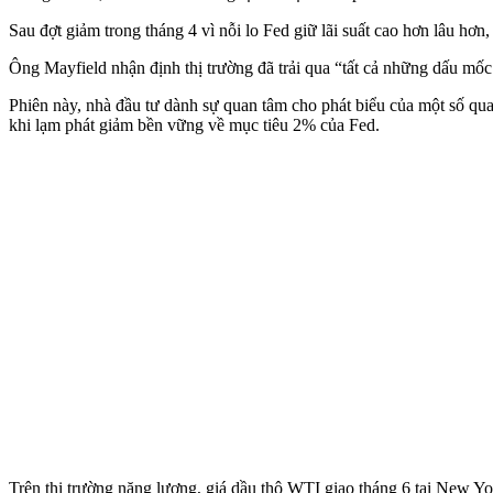
Sau đợt giảm trong tháng 4 vì nỗi lo Fed giữ lãi suất cao hơn lâu hơ
Ông Mayfield nhận định thị trường đã trải qua “tất cả những dấu mốc 
Phiên này, nhà đầu tư dành sự quan tâm cho phát biểu của một số quan
khi lạm phát giảm bền vững về mục tiêu 2% của Fed.
Trên thị trường năng lượng, giá dầu thô WTI giao tháng 6 tại New 