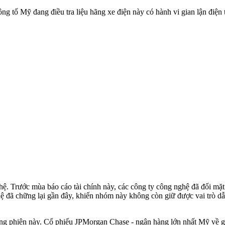
g tố Mỹ đang điều tra liệu hãng xe điện này có hành vi gian lận điện t
hệ. Trước mùa báo cáo tài chính này, các công ty công nghệ đã đối mặt 
 đã chững lại gần đây, khiến nhóm này không còn giữ được vai trò dẫ
ng phiên này. Cổ phiếu JPMorgan Chase - ngân hàng lớn nhất Mỹ về giá 