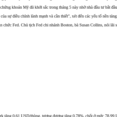
n, chứng khoán Mỹ đã khởi sắc trong tháng 5 này nhờ nhà đầu tư bắt đầu
của sự điều chỉnh lành mạnh và cần thiết”, xét đến các yếu tố nền tảng
 chức Fed. Chủ tịch Fed chi nhánh Boston, bà Susan Collins, nói lãi suấ
York tăng 0,61 USD/thùng, tương đương tăng 0,78%, chốt ở mức 78,99 