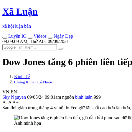
Xã Luận
xã hội luận bàn
Luyện IQ
Videos
Ngày Đẹp
09:09:09 AM, Thứ Abc 09/09/2021
Dow Jones tăng 6 phiên liên tiế
Kinh Tế
Chứng Khoán Cổ Phiếu
VN
EN
Sky Nguyen
09/05/24 09:01am
nguồn
bình luận
999
A-
A
A+
Sau đợt giảm trong tháng 4 vì nỗi lo Fed giữ lãi suất cao hơn lâu hơn
Ảnh minh họa