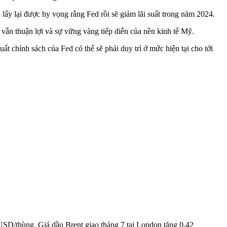
 lấy lại được hy vọng rằng Fed rồi sẽ giảm lãi suất trong năm 2024.
 vẫn thuận lợi và sự vững vàng tiếp diễn của nền kinh tế Mỹ.
t chính sách của Fed có thể sẽ phải duy trì ở mức hiện tại cho tới
USD/thùng. Giá dầu Brent giao tháng 7 tại London tăng 0,42