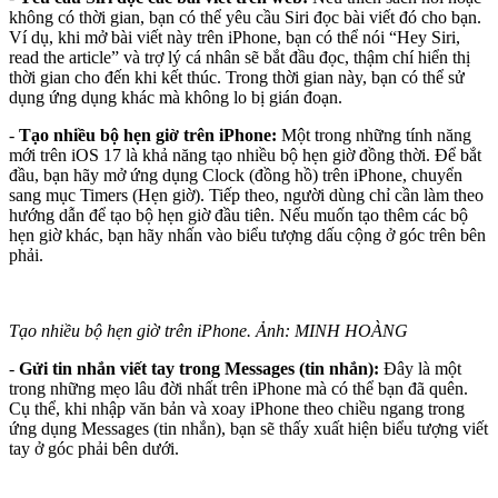
không có thời gian, bạn có thể yêu cầu Siri đọc bài viết đó cho bạn.
Ví dụ, khi mở bài viết này trên iPhone, bạn có thể nói “Hey Siri,
read the article” và trợ lý cá nhân sẽ bắt đầu đọc, thậm chí hiển thị
thời gian cho đến khi kết thúc. Trong thời gian này, bạn có thể sử
dụng ứng dụng khác mà không lo bị gián đoạn.
-
Tạo nhiều bộ hẹn giờ trên iPhone:
Một trong những tính năng
mới trên iOS 17 là khả năng tạo nhiều bộ hẹn giờ đồng thời. Để bắt
đầu, bạn hãy mở ứng dụng Clock (đồng hồ) trên iPhone, chuyển
sang mục Timers (Hẹn giờ). Tiếp theo, người dùng chỉ cần làm theo
hướng dẫn để tạo bộ hẹn giờ đầu tiên. Nếu muốn tạo thêm các bộ
hẹn giờ khác, bạn hãy nhấn vào biểu tượng dấu cộng ở góc trên bên
phải.
Tạo nhiều bộ hẹn giờ trên iPhone. Ảnh: MINH HOÀNG
-
Gửi tin nhắn viết tay trong Messages (tin nhắn):
Đây là một
trong những mẹo lâu đời nhất trên iPhone mà có thể bạn đã quên.
Cụ thể, khi nhập văn bản và xoay iPhone theo chiều ngang trong
ứng dụng Messages (tin nhắn), bạn sẽ thấy xuất hiện biểu tượng viết
tay ở góc phải bên dưới.