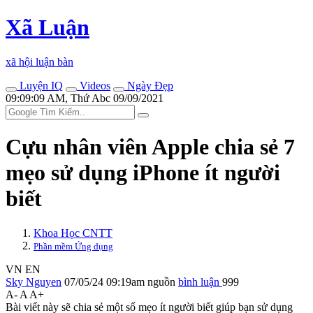
Xã Luận
xã hội luận bàn
Luyện IQ
Videos
Ngày Đẹp
09:09:09 AM, Thứ Abc 09/09/2021
Cựu nhân viên Apple chia sẻ 7
mẹo sử dụng iPhone ít người
biết
Khoa Học CNTT
Phần mềm Ứng dụng
VN
EN
Sky Nguyen
07/05/24 09:19am
nguồn
bình luận
999
A-
A
A+
Bài viết này sẽ chia sẻ một số mẹo ít người biết giúp bạn sử dụng