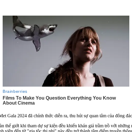
 Met Gala 2024 đã chính thức diễn ra, thu hút sự quan tâm của đông đ
àn thế giới khi tham dự sự kiện đều khiến khán giả trầm trồ với những
h viên đến từ "gia tộc thị phi" này đều trở thành tâm điểm truyền thô