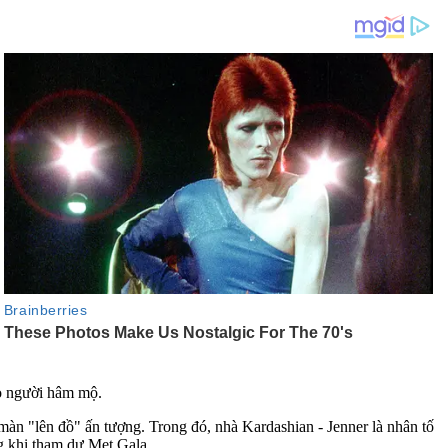
ảo người hâm mộ.
 màn "lên đồ" ấn tượng. Trong đó, nhà Kardashian - Jenner là nhân tố
ng khi tham dự Met Gala.