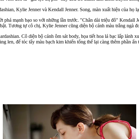
dashian, Kylie Jenner và Kendall Jenner. Song, màn xuất hiện của họ l
ứt phá mạnh bạo so với những lần trước. "Chân dài triệu đô" Kendall Je
 bật. Tương tự cô chị, Kylie Jenner cũng diện bộ cánh màu trắng ngà đ
dashian. Cô diện bộ cánh ôm sát body, họa tiết hoa lá bạc lấp lánh xuy
g len, để tóc tẩy màu bạch kim khiến tổng thể lại càng thêm phần ấn t