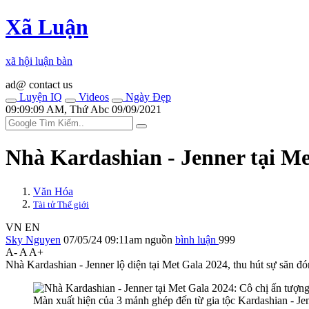
Xã Luận
xã hội luận bàn
ad@ contact us
Luyện IQ
Videos
Ngày Đẹp
09:09:09 AM, Thứ Abc 09/09/2021
Nhà Kardashian - Jenner tại Me
Văn Hóa
Tài tử Thế giới
VN
EN
Sky Nguyen
07/05/24 09:11am
nguồn
bình luận
999
A-
A
A+
Nhà Kardashian - Jenner lộ diện tại Met Gala 2024, thu hút sự săn đó
Màn xuất hiện của 3 mảnh ghép đến từ gia tộc Kardashian - Je