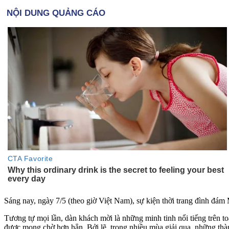
Sáng nay, ngày 7/5 (theo giờ Việt Nam), sự kiện thời trang đình đám
Tương tự mọi lần, dàn khách mời là những minh tinh nổi tiếng trên to
được mong chờ hơn hẳn. Bởi lẽ, trong nhiều mùa giải qua, những thàn