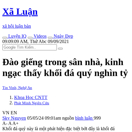
Xã Luận
xã hội luận bàn
Luyện IQ
Videos
Ngày Đẹp
09:09:09 AM, Thứ Abc 09/09/2021
Đào giếng trong sân nhà, kinh
ngạc thấy khối đá quý nghìn tỷ
Tin Vinh, Nghệ An
Khoa Học CNTT
Phát Minh Ngiên Cứu
VN
EN
Sky Nguyen
05/05/24 09:01am
nguồn
bình luận
999
A-
A
A+
Khối đá quý này là một phát hiện đặc biệt bởi đây là khối đá